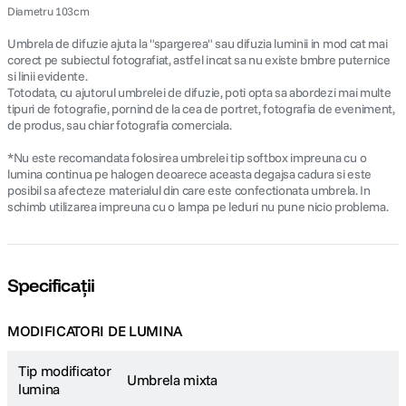
Diametru 103cm
Umbrela de difuzie ajuta la "spargerea" sau difuzia luminii in mod cat mai
corect pe subiectul fotografiat, astfel incat sa nu existe bmbre puternice
si linii evidente.
Totodata, cu ajutorul umbrelei de difuzie, poti opta sa abordezi mai multe
tipuri de fotografie, pornind de la cea de portret, fotografia de eveniment,
de produs, sau chiar fotografia comerciala.
*Nu este recomandata folosirea umbrelei tip softbox impreuna cu o
lumina continua pe halogen deoarece aceasta degajsa cadura si este
posibil sa afecteze materialul din care este confectionata umbrela. In
schimb utilizarea impreuna cu o lampa pe leduri nu pune nicio problema.
Specificații
MODIFICATORI DE LUMINA
Tip modificator
Umbrela mixta
lumina