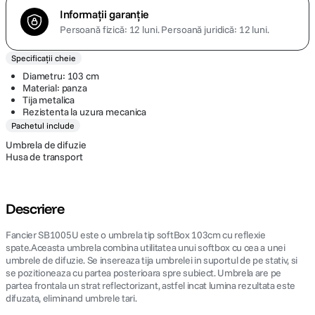
Informații garanție
Persoană fizică: 12 luni.
Persoană juridică: 12 luni.
Specificații cheie
Diametru: 103 cm
Material: panza
Tija metalica
Rezistenta la uzura mecanica
Pachetul include
Umbrela de difuzie
Husa de transport
Descriere
Fancier SB1005U este o umbrela tip softBox 103cm cu reflexie
spate.Aceasta umbrela combina utilitatea unui softbox cu cea a unei
umbrele de difuzie. Se insereaza tija umbrelei in suportul de pe stativ, si
se pozitioneaza cu partea posterioara spre subiect. Umbrela are pe
partea frontala un strat reflectorizant, astfel incat lumina rezultata este
difuzata, eliminand umbrele tari.