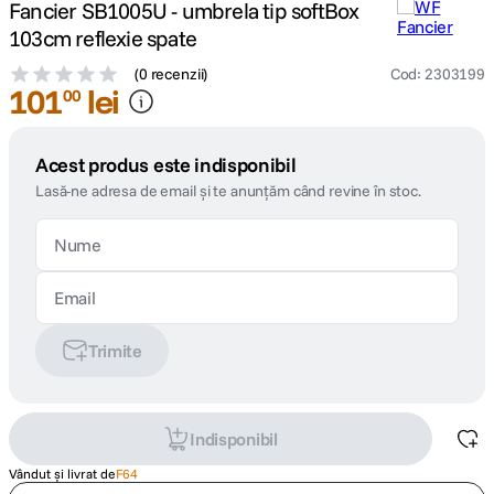
Fancier SB1005U - umbrela tip softBox
103cm reflexie spate
(
0 recenzii
)
Cod
:
2303199
101
lei
00
Acest produs este indisponibil
Lasă-ne adresa de email și te anunțăm când revine în stoc.
Trimite
Indisponibil
Vândut și livrat de
F64