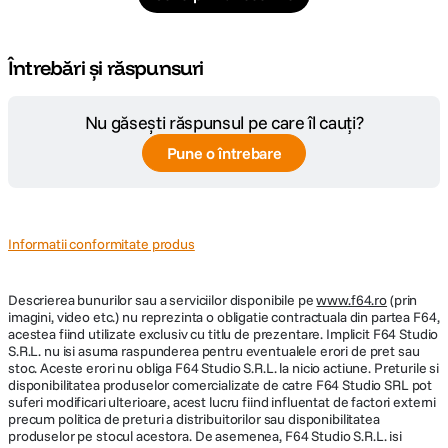
Întrebări și răspunsuri
Nu găsești răspunsul pe care îl cauți?
Pune o întrebare
Informatii conformitate produs
Descrierea bunurilor sau a serviciilor disponibile pe
www.f64.ro
(prin
imagini, video etc.) nu reprezinta o obligatie contractuala din partea F64,
acestea fiind utilizate exclusiv cu titlu de prezentare. Implicit F64 Studio
S.R.L. nu isi asuma raspunderea pentru eventualele erori de pret sau
stoc. Aceste erori nu obliga F64 Studio S.R.L. la nicio actiune. Preturile si
disponibilitatea produselor comercializate de catre F64 Studio SRL pot
suferi modificari ulterioare, acest lucru fiind influentat de factori externi
precum politica de preturi a distribuitorilor sau disponibilitatea
produselor pe stocul acestora. De asemenea, F64 Studio S.R.L. isi