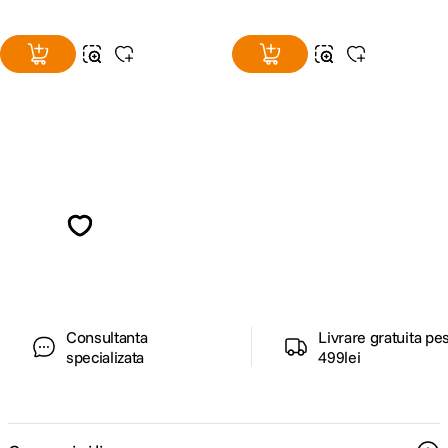
Alatura-te comunitatii creatorilor
Descopera inspiratie, recomandari utile,
ghiduri foto-video si oferte pregatite special
pentru tine.
Consultanta
Livrare gratuita pe
specializata
499lei