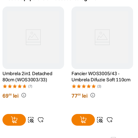
lavaliera
5
.
canon sx740 hs
6
.
card memorie
7
.
sony fx
8
.
dji mic mini
Umbrela 2in1 Detached
9
.
Fancier WOS3005/43 -
80cm (WOS3003/33)
Umbrela Difuzie Soft 110cm
dji osmo pocket 4
(7)
(3)
10
.
69
lei
77
lei
00
00