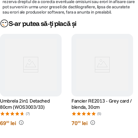
rezerva dreptul de a corecta eventuale omisiuni sau erori in afisare care
pot surveni in urma unor greseli de dactilografiere, lipsa de acuratete
sau erori ale produselor software, fara a anunta in prealabil.
S-ar putea să-ți placă și
Umbrela 2in1 Detached
Fancier RE2013 - Grey card /
80cm (WOS3003/33)
blenda, 30cm
(7)
(5)
69
lei
70
lei
00
00