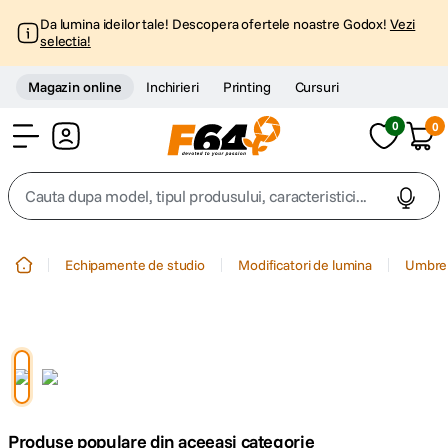
Da lumina ideilor tale! Descopera ofertele noastre Godox!
Vezi
selectia!
Magazin online
Inchirieri
Printing
Cursuri
0
0
Cont
Cauta dupa model, tipul produsului, caracteristici...
Top Cautari
Echipamente de studio
Modificatori de lumina
Umbre
canon g7x
1
.
trepied
2
.
trepied telefon
3
.
Produse populare din aceeasi categorie
peak design
4
.