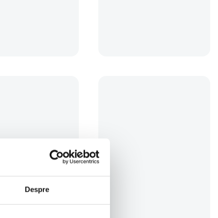
un aparat tip bridge, acumulatori, carduri de memorie si altei accesorii
captusita, husa de ploaie si un design modern si practic.
Despre