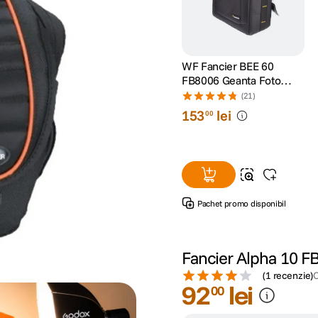
WF Fancier BEE 60
FB8006 Geanta Foto
pentru DSLR
(21)
153
lei
00
Pachet promo disponibil
Fancier Alpha 10 F
(
1 recenzie
)
92
lei
00