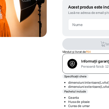
Acest produs este ind
Lasă-ne adresa de email și 
I
Vândut și livrat de
F64
Informații garanț
Persoană fizică: 12 
Specificații cheie
dimensiuni interioare(LxA
dimensiuni exterioare(LxA
Pachetul include
Geanta
Husa de ploaie
Curea de umar