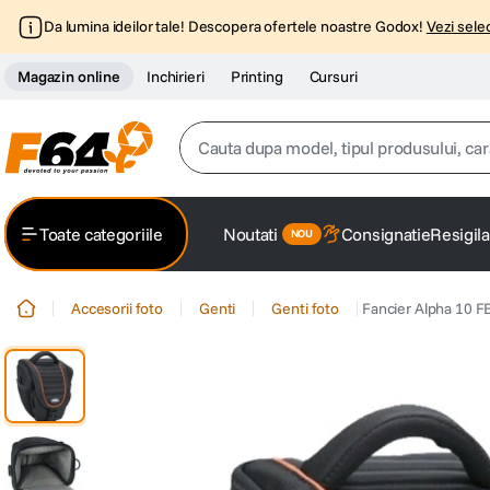
Da lumina ideilor tale! Descopera ofertele noastre Godox!
Vezi selec
Magazin online
Inchirieri
Printing
Cursuri
Cauta dupa model, tipul produsului, caracter
Top Cautari
Toate categoriile
Noutati
Consignatie
Resigila
canon g7x
1
.
Accesorii foto
Genti
Genti foto
Fancier Alpha 10 F
trepied
2
.
trepied telefon
3
.
peak design
4
.
lavaliera
5
.