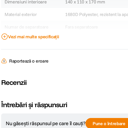
Niciun Pro
4 stele
1
3 stele
0
2 stele
0
1 stea
0
1 recenzie
mini review
4
+ Lucrata destul de bine, incapatoare pentru pentru marimea ei : un foto pa
acumulator de rezerva dar fara probleme merg si doi, sau elimi
Raporteaza rece
0
0
V-a fost de ajutor aceasta recenzie?