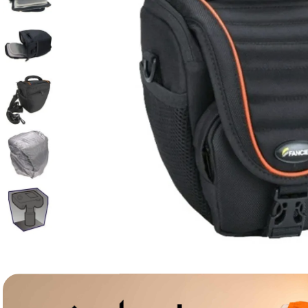
canon sx740 hs
6
.
card memorie
7
.
sony fx
8
.
dji mic mini
9
.
dji osmo pocket 4
10
.