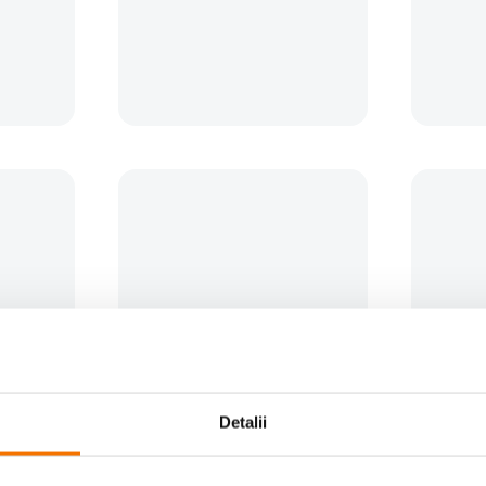
oto dSLR cu dimensiuni reduse (Canon EOS 1100D) cu obiectiv kit 18-55mm sau 
e ofera, beneficiati de buzunare suplimentare pentru accesorii, curea de umar 
Detalii