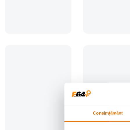
80
lei
00
Descriere
Toc foto Fancier Alpha 10, dedicat transportului si protectiei unei camere f
necesare oricarui fotograf.Pe langa protectia si transportul comod pe care l
Caracteristici:
inchidere cu fermoare protejate la apa- interior customizabil
curea captusita pentru confort maxim
dimensiuni interioare(LxAxI): 140x110x170 mm
dimensiuni exterioare(LxAxI): 165x150x205 mm
Consimțământ
material 1680D polyester, rezistent la apa si socuri
greutate: aproximativ 250 g