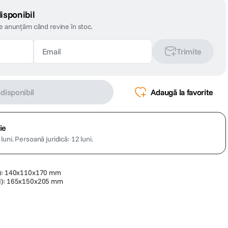
isponibil
te anunțăm când revine în stoc.
Trimite
ndisponibil
Adaugă la favorite
ie
luni.
Persoană juridică: 12 luni.
xI): 140x110x170 mm
xI): 165x150x205 mm