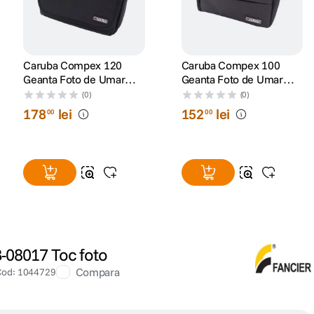
Caruba Compex 120
Caruba Compex 100
Geanta Foto de Umar
Geanta Foto de Umar
Neagra
Neagra
(0)
(0)
178
lei
152
lei
00
00
B-08017 Toc foto
Compara
Cod
:
1044729