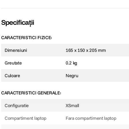
Material exterior
1680D Polyester, rezistent la apa
Numar de separatoare
Fara separatoare
Vezi mai multe specificații
Rezistenta la apa
Da
Sistem de inchidere
Fermoar si catarama
Raportează o eroare
Volum maxim
Nespecificat
Tip geanta
Genti foto de umar
Recenzii
4.0
1 recenzie
Scrie o recenzie
Pro
5 stele
0