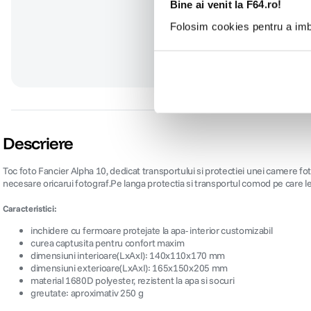
Bine ai venit la F64.ro!
Folosim cookies pentru a imbu
Specificații
CARACTERISTICI FIZICE:
Dimensiuni
165 x 150 x 205 mm
Greutate
0.2 kg
Culoare
Negru
CARACTERISTICI GENERALE:
Configuratie
XSmall
Compartiment laptop
Fara compartiment laptop
Dimensiuni interioare
140 x 110 x 170 mm