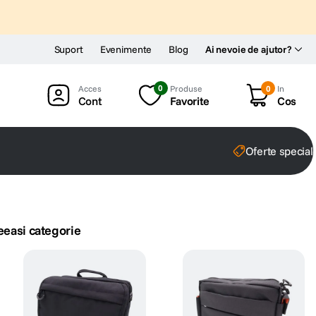
Suport
Evenimente
Blog
Ai nevoie de ajutor?
0
Produse
0
In
Cont
Favorite
Cos
Oferte special
eeasi categorie