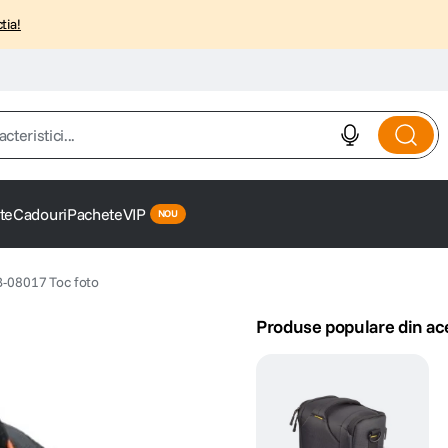
tia!
istici...
te
Cadouri
Pachete
VIP
B-08017 Toc foto
Produse populare din ac