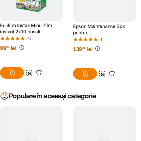
Fujifilm Instax Mini - film
Epson Maintenance Box
instant 2x10 bucati
pentru
L65xx/L151xx/L81xx/L8050
(70)
(1)
99
lei
00
139
lei
90
Populare în aceeași categorie