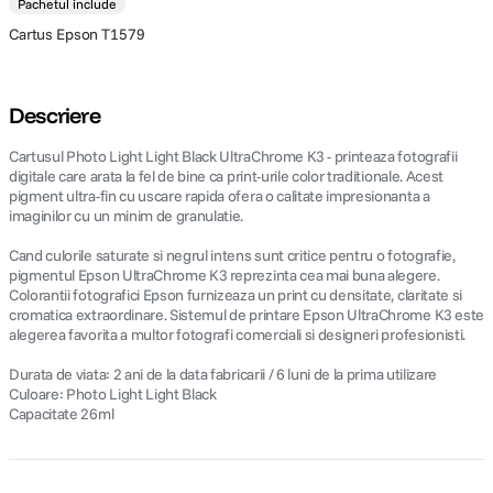
Pachetul include
Cartus Epson T1579
Descriere
Cartusul Photo Light Light Black UltraChrome K3 - printeaza fotografii
digitale care arata la fel de bine ca print-urile color traditionale. Acest
pigment ultra-fin cu uscare rapida ofera o calitate impresionanta a
imaginilor cu un minim de granulatie.
Cand culorile saturate si negrul intens sunt critice pentru o fotografie,
pigmentul Epson UltraChrome K3 reprezinta cea mai buna alegere.
Colorantii fotografici Epson furnizeaza un print cu densitate, claritate si
cromatica extraordinare. Sistemul de printare Epson UltraChrome K3 este
alegerea favorita a multor fotografi comerciali si designeri profesionisti.
Durata de viata: 2 ani de la data fabricarii / 6 luni de la prima utilizare
Culoare: Photo Light Light Black
Capacitate 26ml