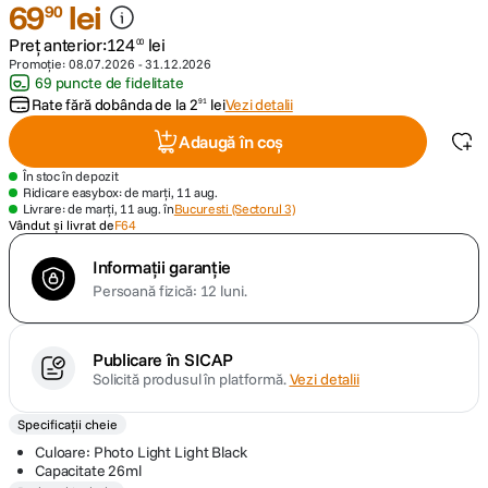
69
lei
90
Preț anterior:
124
lei
canon sx740 hs
00
5
.
Promoție:
08.07.2026
-
31.12.2026
69 puncte de fidelitate
lavaliera
6
.
Rate fără dobânda de la
2
lei
Vezi detalii
91
Adaugă în coș
card memorie
7
.
În stoc în depozit
Ridicare easybox: de marți, 11 aug.
ulanzi
8
.
Livrare: de marți, 11 aug. în
Bucuresti (Sectorul 3)
Vândut și livrat de
F64
insta 360
9
.
Informații garanție
Persoană fizică: 12 luni.
godox
10
.
Publicare în SICAP
Solicită produsul în platformă.
Vezi detalii
Specificații cheie
Culoare: Photo Light Light Black
Capacitate 26ml