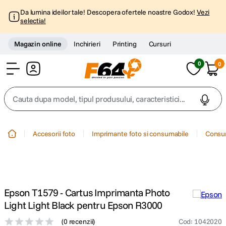
Da lumina ideilor tale! Descopera ofertele noastre Godox!
Vezi
selectia!
Magazin online
Inchirieri
Printing
Cursuri
0
0
Cont
Cauta dupa model, tipul produsului, caracteristici...
Top Cautari
Accesorii foto
Imprimante foto si consumabile
Consum
canon g7x
1
.
trepied
2
.
Epson T1579 - Cartus Imprimanta Photo
trepied telefon
3
.
Light Light Black pentru Epson R3000
(
0 recenzii
)
Cod
:
1042020
peak design
4
.