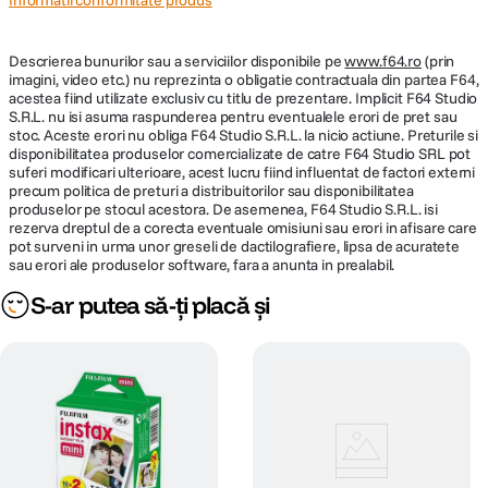
Informatii conformitate produs
Descrierea bunurilor sau a serviciilor disponibile pe
www.f64.ro
(prin
imagini, video etc.) nu reprezinta o obligatie contractuala din partea F64,
acestea fiind utilizate exclusiv cu titlu de prezentare. Implicit F64 Studio
S.R.L. nu isi asuma raspunderea pentru eventualele erori de pret sau
stoc. Aceste erori nu obliga F64 Studio S.R.L. la nicio actiune. Preturile si
disponibilitatea produselor comercializate de catre F64 Studio SRL pot
suferi modificari ulterioare, acest lucru fiind influentat de factori externi
precum politica de preturi a distribuitorilor sau disponibilitatea
produselor pe stocul acestora. De asemenea, F64 Studio S.R.L. isi
rezerva dreptul de a corecta eventuale omisiuni sau erori in afisare care
pot surveni in urma unor greseli de dactilografiere, lipsa de acuratete
sau erori ale produselor software, fara a anunta in prealabil.
S-ar putea să-ți placă și