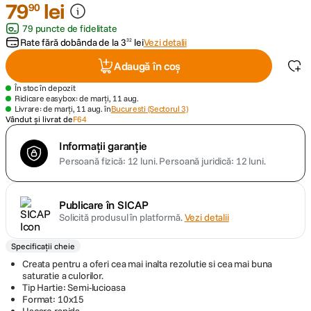
79
lei
90
79 puncte de fidelitate
canon sx740 hs
5
.
Rate fără dobânda de la
3
lei
Vezi detalii
32
lavaliera
6
.
Adaugă în coș
În stoc în depozit
card memorie
7
.
Ridicare easybox: de marți, 11 aug.
Livrare: de marți, 11 aug. în
Bucuresti (Sectorul 3)
Vândut și livrat de
F64
dji mic mini
8
.
Informații garanție
Persoană fizică: 12 luni.
Persoană juridică: 12 luni.
dji osmo
9
.
insta 360
10
.
Publicare în SICAP
Solicită produsul în platformă.
Vezi detalii
Specificații cheie
Creata pentru a oferi cea mai inalta rezolutie si cea mai buna
saturatie a culorilor.
Tip Hartie: Semi-lucioasa
Format: 10x15