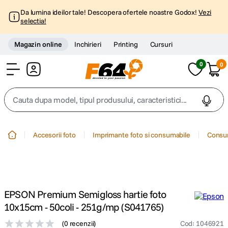
Da lumina ideilor tale! Descopera ofertele noastre Godox!
Vezi
selectia!
Magazin online
Inchirieri
Printing
Cursuri
0
0
Cont
Cauta dupa model, tipul produsului, caracteristici...
Top Cautari
Accesorii foto
Imprimante foto si consumabile
Consum
canon g7x
1
.
trepied
2
.
EPSON Premium Semigloss hartie foto
trepied telefon
3
.
10x15cm - 50coli - 251g/mp (S041765)
(
0 recenzii
)
Cod
:
1046921
peak design
4
.