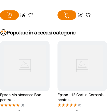
Populare în aceeași categorie
Epson Maintenance Box
Epson 112 Cartus Cerneala
pentru
pentru
L65xx/L151xx/L81xx/L8050
L15150/L15160/L11160/L65
(1)
(2)
50/L6570/M1514 127ml