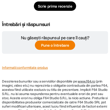
Scrie prima recenzie
Întrebări și răspunsuri
Nu găsești răspunsul pe care îl cauți?
Pune o întrebare
Informatii conformitate produs
Descrierea bunurilor sau a serviciilor disponibile pe
www.f64.ro
(prin
imagini, video etc.) nu reprezinta o obligatie contractuala din partea F64,
acestea fiind utilizate exclusiv cu titlu de prezentare. Implicit F64 Studio
S.R.L. nu isi asuma raspunderea pentru eventualele erori de pret sau
stoc. Aceste erori nu obliga F64 Studio S.R.L. la nicio actiune. Preturile si
disponibilitatea produselor comercializate de catre F64 Studio SRL pot
suferi modificari ulterioare, acest lucru fiind influentat de factori externi