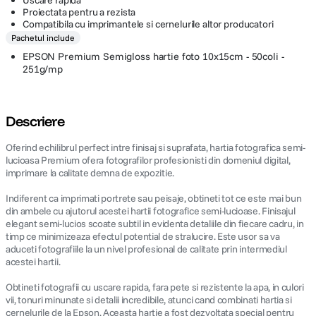
Uscare rapida
Proiectata pentru a rezista
Compatibila cu imprimantele si cernelurile altor producatori
Pachetul include
EPSON Premium Semigloss hartie foto 10x15cm - 50coli -
251g/mp
Descriere
Oferind echilibrul perfect intre finisaj si suprafata, hartia fotografica semi-
lucioasa Premium ofera fotografilor profesionisti din domeniul digital,
imprimare la calitate demna de expozitie.
Indiferent ca imprimati portrete sau peisaje, obtineti tot ce este mai bun
din ambele cu ajutorul acestei hartii fotografice semi-lucioase. Finisajul
elegant semi-lucios scoate subtil in evidenta detaliile din fiecare cadru, in
timp ce minimizeaza efectul potential de stralucire. Este usor sa va
aduceti fotografiile la un nivel profesional de calitate prin intermediul
acestei hartii.
Obtineti fotografii cu uscare rapida, fara pete si rezistente la apa, in culori
vii, tonuri minunate si detalii incredibile, atunci cand combinati hartia si
cernelurile de la Epson. Aceasta hartie a fost dezvoltata special pentru