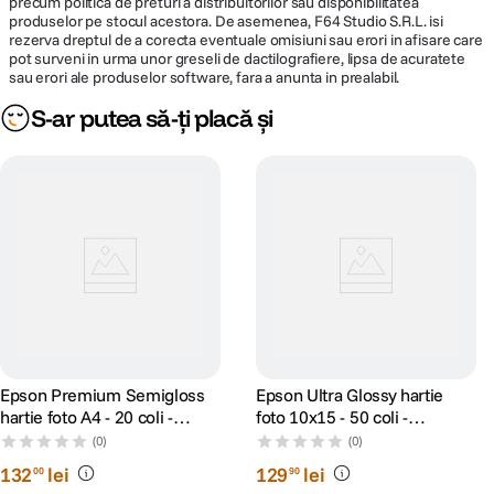
precum politica de preturi a distribuitorilor sau disponibilitatea
produselor pe stocul acestora. De asemenea, F64 Studio S.R.L. isi
rezerva dreptul de a corecta eventuale omisiuni sau erori in afisare care
pot surveni in urma unor greseli de dactilografiere, lipsa de acuratete
sau erori ale produselor software, fara a anunta in prealabil.
S-ar putea să-ți placă și
Epson Premium Semigloss
Epson Ultra Glossy hartie
hartie foto A4 - 20 coli -
foto 10x15 - 50 coli -
250g/mp (S041332)
300g/mp (S041943)
(0)
(0)
132
lei
129
lei
00
90