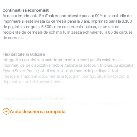
Continuati sa economisiti
Aceasta imprimanta EcoTank economiseste pana la 90% din costurile de
imprimare si este livrata cu cerneala pana la 3 ani. Imprimati pana la 8.100
de pagini alb-negru si 6.500 color cu cerneala inclusa, iar un set de
recipiente de cerneala de schimb furnizeaza echivalentul a 66 de cartuse
de cerneala.
Flexibilitate in utilizare
Integrati cu usurinta aceasta imprimanta in configuratia existenta si
imprimati de pe dispozitive mobile, tablete si laptopuri. In plus, cu aplicatia
Epson Smart Panel, puteti controla imprimanta de pe dispozitivul
inteligent. Imprimati documente si fotografii, configurati, monitorizati si
depanati de pe telefon sau tableta.
Dotate cu numeroase caracteristici
Dispunand de un ecran LCD color de 3,7 cm, o tava de hartie pentru 100
de coli, de imprimare foto fara margini (pana la 10x15 cm) si de viteze de
Arată descrierea completă
imprimare de pana la 10 pagini pe minut, puteti indeplini cu usurinta
sarcini multiple.