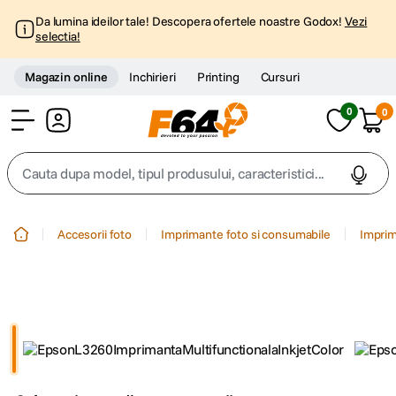
Da lumina ideilor tale! Descopera ofertele noastre Godox!
Vezi
selectia!
Magazin online
Inchirieri
Printing
Cursuri
0
0
Cont
Cauta dupa model, tipul produsului, caracteristici...
Top Cautari
Accesorii foto
Imprimante foto si consumabile
Imprim
canon g7x
1
.
trepied
2
.
trepied telefon
3
.
peak design
4
.