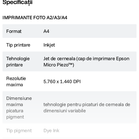
Specificații
Metodă de imprimare
IMPRIMANTE FOTO A2/A3/A4
Jet de cerneală (cap de imprimare Epson Micro Piezo™)
Format
A4
Configuraţie duze
Tip printare
Inkjet
180 Duze negru, 59 Duze per culoare
Tehnologie
Jet de cerneala (cap de imprimare Epson
printare
Micro Piezo™)
Mărime minimă a picăturilor
Rezolutie
3 pl, Cu tehnologie pentru picături de cerneală de dimensiuni variabile
5.760 x 1.440 DPI
maxima
Tehnologie cerneală
Dimensiune
maxima
tehnologie pentru picaturi de cerneala de
Dye Ink
picatura
dimensiuni variabile
pigment
Rezoluţie imprimare
Tip pigment
Dye Ink
5.760 x 1.440 DPI