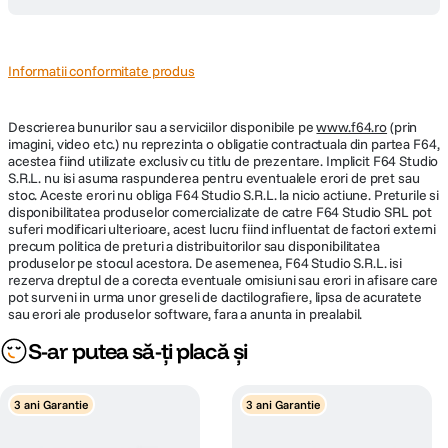
Dimensiuni
Culori
hartie foto fara
10 x 15cm
margini
Informatii conformitate produs
Negru, Cyan, Galben, Magenta
Capacitate tava hartie iesire: 30
Capacitate
Descrierea bunurilor sau a serviciilor disponibile pe
www.f64.ro
(prin
Coli/Capacitate tava hartie: 100 Coli
hartie
imagini, video etc.) nu reprezinta o obligatie contractuala din partea F64,
Standard
acestea fiind utilizate exclusiv cu titlu de prezentare. Implicit F64 Studio
Scanare
S.R.L. nu isi asuma raspunderea pentru eventualele erori de pret sau
stoc. Aceste erori nu obliga F64 Studio S.R.L. la nicio actiune. Preturile si
Control panou
Display LCD, Color, Diagonala: 3,7 cm
disponibilitatea produselor comercializate de catre F64 Studio SRL pot
frontal
suferi modificari ulterioare, acest lucru fiind influentat de factori externi
Viteză de scanare o singură faţă
precum politica de preturi a distribuitorilor sau disponibilitatea
(A4 alb-negru)
Alimentare
AC 100 V - 240 V, 50 Hz - 60 Hz
produselor pe stocul acestora. De asemenea, F64 Studio S.R.L. isi
rezerva dreptul de a corecta eventuale omisiuni sau erori in afisare care
200 DPI; , 11 sec. with flatbed scan
pot surveni in urma unor greseli de dactilografiere, lipsa de acuratete
Greutate
4.1 kg
sau erori ale produselor software, fara a anunta in prealabil.
Viteză de scanare o singură faţă
S-ar putea să-ți placă și
GPS
Nu
(A4 color)
WiFi, Wi-Fi Direct Servicii de imprimare
200 DPI; , 28 sec. with flatbed scan
3 ani Garantie
3 ani Garantie
Cloud si mobila Epson Connect (iPrint,
Email Print, Remote Print Driver), Apple
Rezoluţie scaner