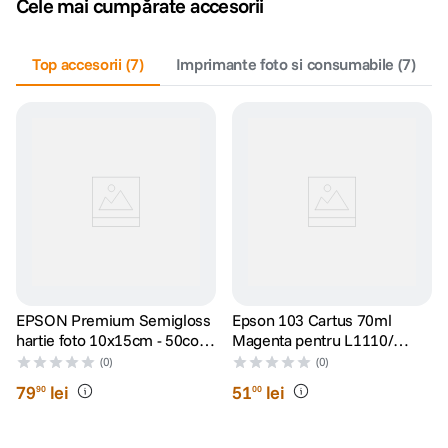
Cele mai cumpărate accesorii
canon sx740 hs
5
.
Top accesorii
(
7
)
Imprimante foto si consumabile
(
7
)
lavaliera
6
.
card memorie
7
.
ulanzi
8
.
insta 360
9
.
godox
10
.
EPSON Premium Semigloss
Epson 103 Cartus 70ml
hartie foto 10x15cm - 50coli -
Magenta pentru L1110/
251g/mp (S041765)
3110/ 3150
(0)
(0)
79
lei
51
lei
90
00