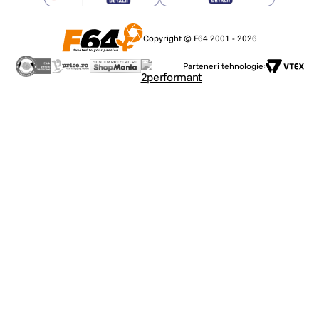
Epson Connect (iPrint, Email Print, Remote Print Driver)
Copyright © F64 2001 - 2026
Volum de livrat
Parteneri tehnologie:
4 recipiente individuale de cerneală de câte 65 ml fiecare (negru, cyan, ga
suplimentar de cerneală neagră, Drivere şi programe utile (CD), Aparat prin
Certificat de garanţie
Colour
Black
Alte funcţii