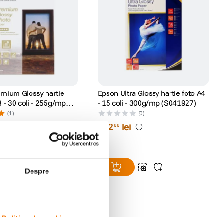
mium Glossy hartie
Epson Ultra Glossy hartie foto A4
 - 30 coli - 255g/mp
- 15 coli - 300g/mp (S041927)
)
(1)
(0)
122
lei
00
ei
Despre