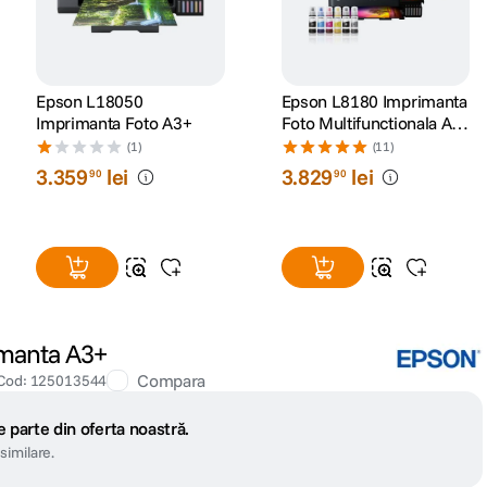
Epson L18050
Epson L8180 Imprimanta
Imprimanta Foto A3+
Foto Multifunctionala A3
Wi-Fi CISS
(1)
(11)
3
.
359
lei
3
.
829
lei
90
90
manta A3+
Compara
Cod
:
125013544
 parte din oferta noastră.
similare.