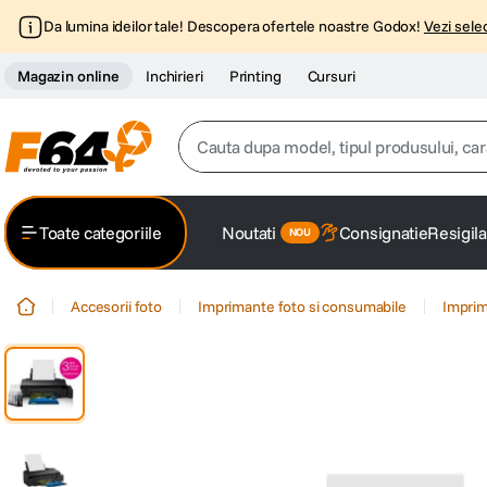
Da lumina ideilor tale! Descopera ofertele noastre Godox!
Vezi selec
Magazin online
Inchirieri
Printing
Cursuri
Cauta dupa model, tipul produsului, caracter
Top Cautari
Toate categoriile
Noutati
Consignatie
Resigila
canon g7x
1
.
Accesorii foto
Imprimante foto si consumabile
Imprim
trepied
2
.
trepied telefon
3
.
peak design
4
.
lavaliera
5
.