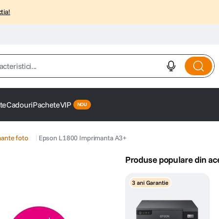
tia!
istici...
te
Cadouri
Pachete
VIP
ante foto
Epson L1800 Imprimanta A3+
Produse populare din ac
3 ani Garantie