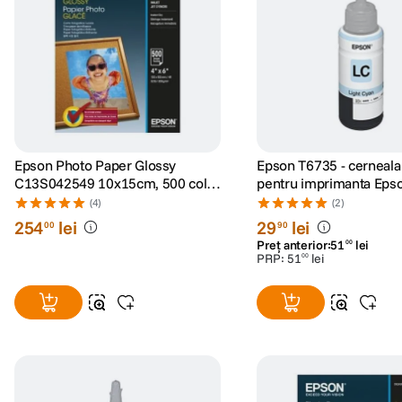
Epson Photo Paper Glossy
Epson T6735 - cerneala light cyan
C13S042549 10x15cm, 500 coli,
pentru imprimanta Eps
200g
(4)
(2)
254
lei
29
lei
00
90
Preț anterior:
51
lei
00
PRP:
51
lei
00