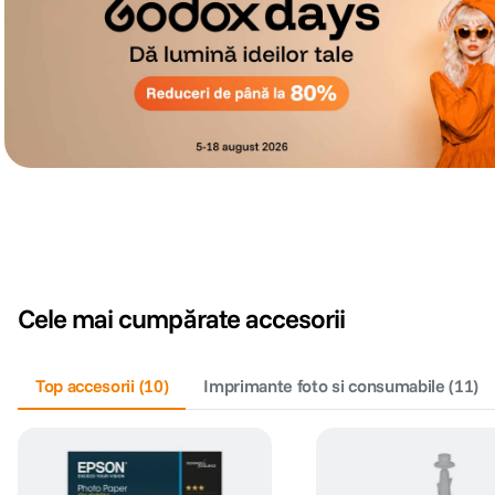
Cele mai cumpărate accesorii
Top accesorii
(
10
)
Imprimante foto si consumabile
(
11
)