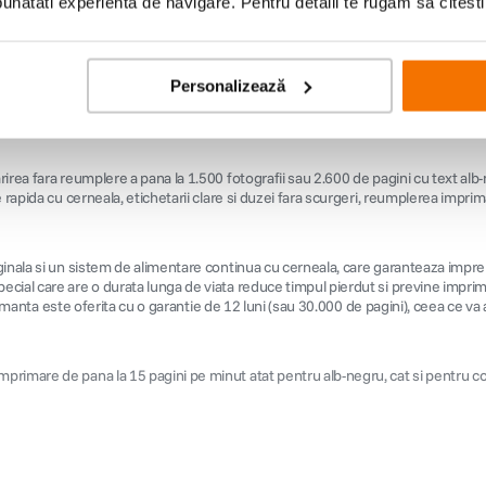
natati experienta de navigare. Pentru detalii te rugam sa citest
Personalizează
n L1800 imprimanta perfecta pentru utilizare intensa in mediile in care obtine
materiale, L1800 include sase recipiente de cerneala de capacitate mare, de 7
irea fara reumplere a pana la 1.500 fotografii sau 2.600 de pagini cu text al
 rapida cu cerneala, etichetarii clare si duzei fara scurgeri, reumplerea imprim
inala si un sistem de alimentare continua cu cerneala, care garanteaza impreuna
ial care are o durata lunga de viata reduce timpul pierdut si previne imprimar
rimanta este oferita cu o garantie de 12 luni (sau 30.000 de pagini), ceea ce va a
rimare de pana la 15 pagini pe minut atat pentru alb-negru, cat si pentru co