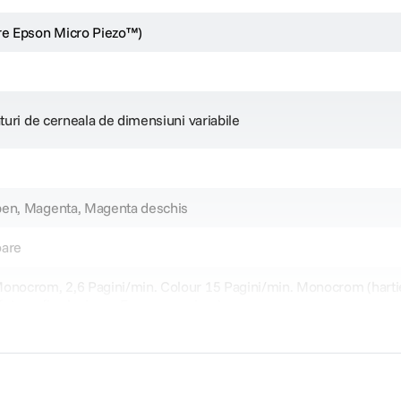
are Epson Micro Piezo™)
aturi de cerneala de dimensiuni variabile
 Windows 7, Windows 8, Windows Vista, Windows XP
ben, Magenta, Magenta deschis
oare
onocrom, 2,6 Pagini/min. Colour 15 Pagini/min. Monocrom (hartie 
 fotografica lucioasa Epson premium)
 imprimare de pâna la 15 pagini pe minut atât pentru alb-negru, c