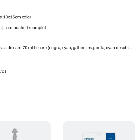
 de 10x15cm color
l, care poate fi reumplut
eala de cate 70 ml fiecare (negru, cyan, galben, magenta, cyan deschis,
(CD)