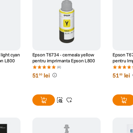
Epson T6734 - cerneala yellow
Epson T6
on L800
pentru imprimanta Epson L800
pentru Im
(4)
51
lei
51
lei
00
00