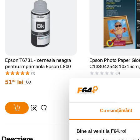
Epson T6731 - cerneala neagra
Epson Photo Paper Glo
pentru imprimanta Epson L800
C13S042548 10x15cm, 1
200g
(1)
(0)
51
lei
79
lei
00
90
Consimțământ
Bine ai venit la F64.ro!
Descriere