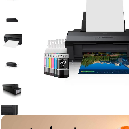
canon sx740 hs
6
.
card memorie
7
.
sony fx
8
.
dji mic mini
9
.
dji osmo pocket 4
10
.