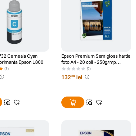
732 Cerneala Cyan
Epson Premium Semigloss hartie
primanta Epson L800
foto A4 - 20 coli - 250g/mp
(S041332)
(3)
(0)
132
lei
00