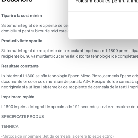
Folosim cookies pentru a imbu
Tiparire la cost minim
Sistemul integrat de recipiente de cerneala de capacitate foarte mare face di
domiciliu si pentru birourile mici care doresc sa imprime volume ridicate de 
Productivitate sporita
Sistemul integrat de recipiente de cerneala al imprimantei L1800 permit tipar
recipientelor, nu va murdariti cu cerneala; datorita tehnologiei de completare
Rezultate constante
In interiorul L1800 se afla tehnologia Epson Micro Piezo, cerneala Epson orig
documentelor color cu dimensiuni de pana la A3+. Recipientul de cerneala spec
neoriginala si a utilizarii sistemelor de recipiente de cerneala de la terti. Imp
Imprimare rapida
L1800 imprima fotografii in aproximativ 191 secunde, cu viteze maxime de imp
SPECIFICATII PRODUS
TEHNICA
-Metoda de imprimare: Jet de cerneala la cerere (piezoelectric)