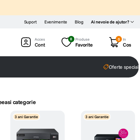
Suport
Evenimente
Blog
Ai nevoie de ajutor?
0
Produse
0
In
Cont
Favorite
Cos
Oferte special
eeasi categorie
3 ani Garantie
3 ani Garantie