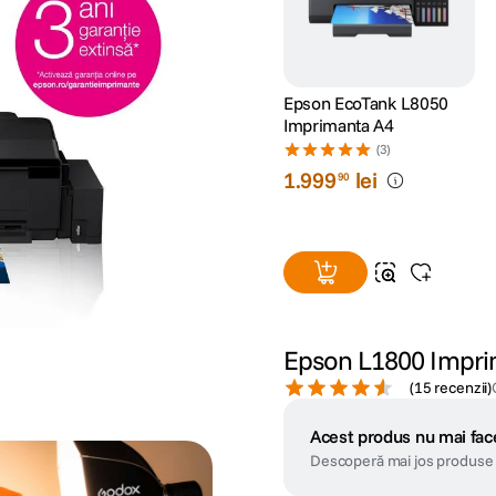
Epson EcoTank L8050
Imprimanta A4
(3)
1
.
999
lei
90
Epson L1800 Impri
(
15 recenzii
)
Acest produs nu mai face
Descoperă mai jos produse 