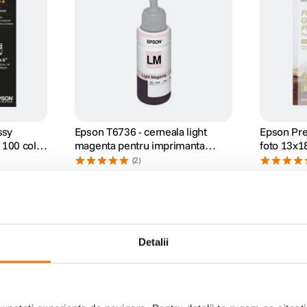
ssy
Epson T6736 - cerneala light
Epson Pre
00 coli,
magenta pentru imprimanta
foto 13x18
Epson L800
(S042154
(2)
51
lei
62
lei
00
90
PRP:
71
l
00
Detalii