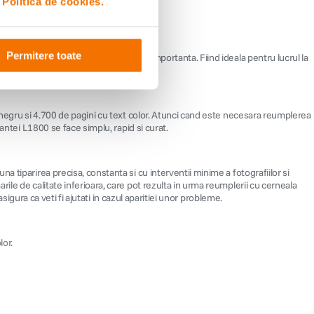
i
Politica de cookies.
Permitere toate
rea unui cost per pagina redus este importanta. Fiind ideala pentru lucrul la
0 ml fiecare.
b-negru si 4.700 de pagini cu text color. Atunci cand este necesara reumplerea
antei L1800 se face simplu, rapid si curat.
 tiparirea precisa, constanta si cu interventii minime a fotografiilor si
ile de calitate inferioara, care pot rezulta in urma reumplerii cu cerneala
sigura ca veti fi ajutati in cazul aparitiei unor probleme.
lor.