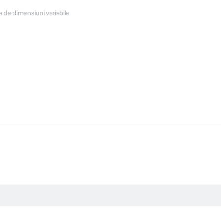
a de dimensiuni variabile
r
gini/min. Color (hartie simpla), 45 Secunde per fotografie de 10 x 15 cm (Ha
w.epson.eu/testing
 10 x 15 cm, 13 x 18 cm, 16:9, Legal