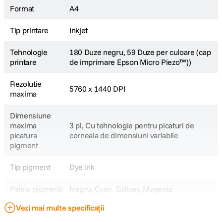
Format
A4
Tip printare
Inkjet
HARTIE
Tehnologie
180 Duze negru, 59 Duze per culoare (cap
Capacitate hartie intrare (coli)
100
printare
de imprimare Epson Micro Piezo™))
Capacitate hartie iesire (coli)
30
Rezolutie
5760 x 1440 DPI
Numar tavi hartie
1
maxima
Dimensiune
SPECIFICATII TEHNICE
maxima
3 pl, Cu tehnologie pentru picaturi de
picatura
cerneala de dimensiuni variabile
Putere consumata
12 
pigment
Interfata
USB
Tip pigment
Dye Ink
Sistem de operare compatibil
Micr
2012
Paleta pigmenti
Negru, Cyan, Galben, Magenta
late
Vezi mai multe specificații
Configuratie
103 EcoTank (BK/C/M/Y)
cartuse