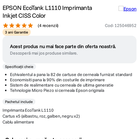
EPSON EcoTank L1110 Imprimanta
Inkjet CISS Color
(
4 recenzii
)
Cod
:
125046952
3 ani Garantie
Acest produs nu mai face parte din oferta noastră.
Descoperă mai jos produse similare.
Specificații cheie
Echivalentul a pana la 82 de cartuse de cerneala furnizat standard
Economisiti pana la 90% din costurile de imprimare
Sistem de realimentare cu cerneala de ultima generatie
Tehnologie Micro Piezo si cerneala Epson originala
Pachetul include
Imprimanta EcoTank L1110
Cartus x5 (albastru, roz, galben, negru x2)
Cablu alimentare