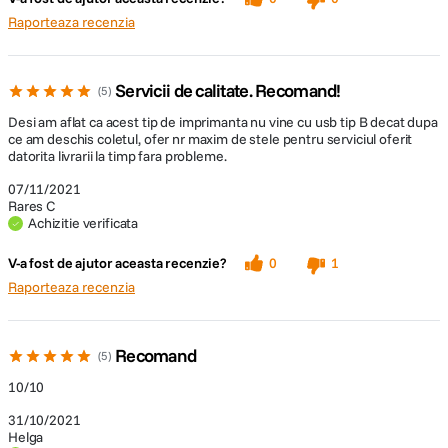
Raporteaza recenzia
Greutate
2,7 kg
GPS
Nu
Servicii de calitate. Recomand!
5
Nu Sisteme operative compatibile Mac
Desi am aflat ca acest tip de imprimanta nu vine cu usb tip B decat dupa
OS X 10.6.8 or later, Windows 10,
ce am deschis coletul, ofer nr maxim de stele pentru serviciul oferit
datorita livrarii la timp fara probleme.
Windows 7, Windows 8, Windows 8.1,
Windows Server 2008 (32/64 biti),
07/11/2021
Wi-Fi
Windows Server 2008 R2, Windows
Rares C
Server 2012 (64bit), Windows Server
Achizitie verificata
2012 R2, Windows Server 2016, Windows
Vista, Windows XP SP3, Windows Server
V-a fost de ajutor aceasta recenzie?
0
1
2003 R2, XP Professional x64 Edition SP2
Raporteaza recenzia
Functii
Imprimare
Recomand
5
CARACTERISTICI FIZICE:
10/10
31/10/2021
375? x 347 x 169 mm (Latime x
Dimensiuni
Helga
Profunzime x Inaltime)