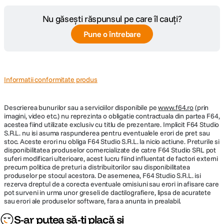
Nu găsești răspunsul pe care îl cauți?
Pune o întrebare
Informatii conformitate produs
Descrierea bunurilor sau a serviciilor disponibile pe
www.f64.ro
(prin
imagini, video etc.) nu reprezinta o obligatie contractuala din partea F64,
acestea fiind utilizate exclusiv cu titlu de prezentare. Implicit F64 Studio
S.R.L. nu isi asuma raspunderea pentru eventualele erori de pret sau
stoc. Aceste erori nu obliga F64 Studio S.R.L. la nicio actiune. Preturile si
disponibilitatea produselor comercializate de catre F64 Studio SRL pot
suferi modificari ulterioare, acest lucru fiind influentat de factori externi
precum politica de preturi a distribuitorilor sau disponibilitatea
produselor pe stocul acestora. De asemenea, F64 Studio S.R.L. isi
rezerva dreptul de a corecta eventuale omisiuni sau erori in afisare care
pot surveni in urma unor greseli de dactilografiere, lipsa de acuratete
sau erori ale produselor software, fara a anunta in prealabil.
S-ar putea să-ți placă și