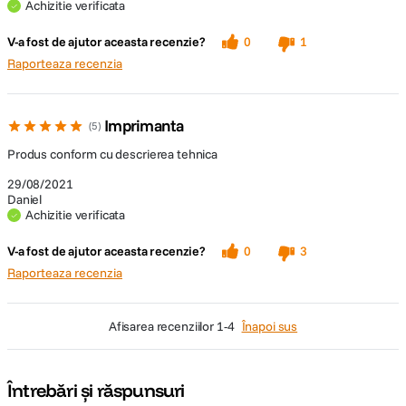
Achizitie verificata
V-a fost de ajutor aceasta recenzie?
0
1
DETALII PRODUCATOR
Raporteaza recenzia
Cod producator
C11CG89401
Imprimanta
5
Pagina
EcoTank L1110
Produs conform cu descrierea tehnica
producator
29/08/2021
Daniel
Achizitie verificata
V-a fost de ajutor aceasta recenzie?
0
3
Raporteaza recenzia
afisarea recenziilor
1-4
Înapoi sus
Întrebări și răspunsuri