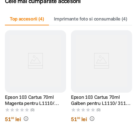
Cele mai cumpărate accesorii
Top accesorii
(
4
)
Imprimante foto si consumabile
(
4
)
Epson 103 Cartus 70ml
Epson 103 Cartus 70ml
Magenta pentru L1110/
Galben pentru L1110/ 3110/
3110/ 3150
3150
(0)
(0)
51
lei
51
lei
00
00