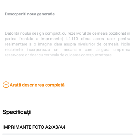
Descoperiti noua generatie
Datorita noului design compact, cu rezervorul de cerneala pozitionat in
partea frontala a imprimantei, L1110 ofera acces usor pentru
realimentare si o imagine clara asupra nivelurilor de cerneala. Noile
recipiente incorporeaza un mecanism care asigura umplerea
rezervoarelor doar cu cerneala de culoarea corespunzatoare.
Arată descrierea completă
Rezultate de calitate
Specificații
Prin intermediul capului de printare Micro Piezo, EcoTank ofera o
solutie de imprimare fiabila.
IMPRIMANTE FOTO A2/A3/A4