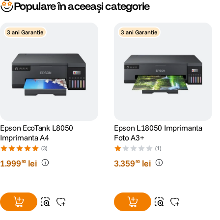
Populare în aceeași categorie
3 ani Garantie
3 ani Garantie
Epson EcoTank L8050
Epson L18050 Imprimanta
Imprimanta A4
Foto A3+
(3)
(1)
1
.
999
lei
3
.
359
lei
90
90