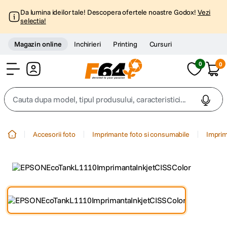
Da lumina ideilor tale! Descopera ofertele noastre Godox!
Vezi
selectia!
Magazin online
Inchirieri
Printing
Cursuri
0
0
Cont
Cauta dupa model, tipul produsului, caracteristici...
Top Cautari
Accesorii foto
Imprimante foto si consumabile
Imprim
canon g7x
1
.
trepied
2
.
trepied telefon
3
.
peak design
4
.