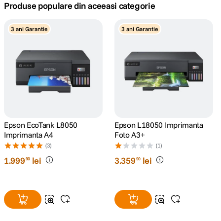
Produse populare din aceeasi categorie
lavaliera
5
.
3 ani Garantie
3 ani Garantie
canon sx740 hs
6
.
card memorie
7
.
sony fx
8
.
dji mic mini
9
.
Epson EcoTank L8050
Epson L18050 Imprimanta
Imprimanta A4
Foto A3+
dji osmo pocket 4
10
.
(3)
(1)
1
.
999
lei
3
.
359
lei
90
90