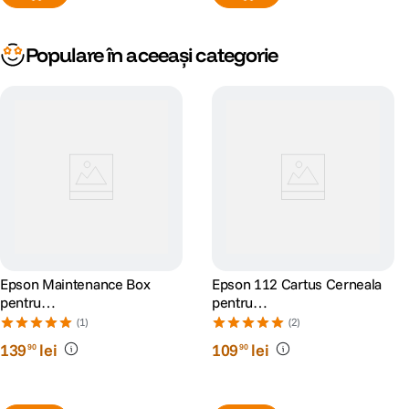
Populare în aceeași categorie
Epson Maintenance Box
Epson 112 Cartus Cerneala
pentru
pentru
L65xx/L151xx/L81xx/L8050
L15150/L15160/L11160/L65
(1)
(2)
50/L6570/M1514 127ml
139
lei
109
lei
90
90
Negru