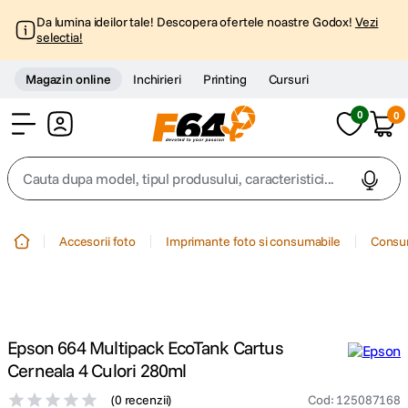
Da lumina ideilor tale! Descopera ofertele noastre Godox!
Vezi
selectia!
Magazin online
Inchirieri
Printing
Cursuri
0
0
Cont
Cauta dupa model, tipul produsului, caracteristici...
Top Cautari
Accesorii foto
Imprimante foto si consumabile
Consum
canon g7x
1
.
trepied
2
.
Epson 664 Multipack EcoTank Cartus
trepied telefon
3
.
Cerneala 4 Culori 280ml
(
0 recenzii
)
Cod
:
125087168
peak design
4
.