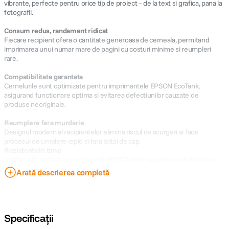
vibrante, perfecte pentru orice tip de proiect – de la text si grafica, pana la
fotografii.
Consum redus, randament ridicat
Fiecare recipient ofera o cantitate generoasa de cerneala, permitand
imprimarea unui numar mare de pagini cu costuri minime si reumpleri
rare.
Compatibilitate garantata
Cernelurile sunt optimizate pentru imprimantele EPSON EcoTank,
asigurand functionare optima si evitarea defectiunilor cauzate de
produse neoriginale.
Reumplere fara murdarie
Designul modern al recipientelor elimina riscul de scurgeri si face
procesul de umplere rapid si fara batai de cap.
Rezistenta in timp
Imprimarile realizate cu cernelurile EPSON 664 isi pastreaza calitatea si
intensitatea culorilor chiar si dupa perioade indelungate.
Arată descrierea completă
De ce sa alegi multipack-ul EPSON 664 EcoTank
Eficienta si economie
: Toate culorile intr-un singur pachet, pentru
confort si costuri reduse la imprimari frecvente.
Specificații
Calitate constanta
: Fiecare cerneala este calibrata pentru rezultate