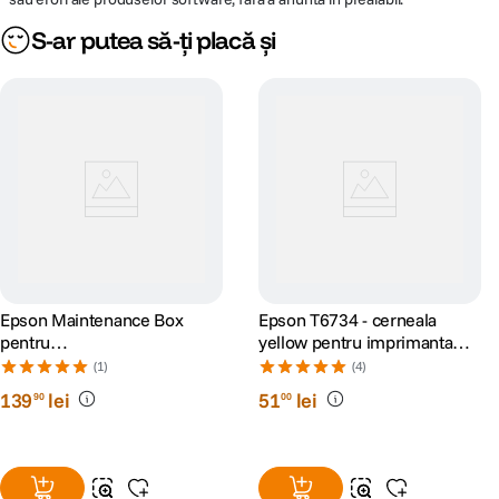
S-ar putea să-ți placă și
Epson Maintenance Box
Epson T6734 - cerneala
pentru
yellow pentru imprimanta
L65xx/L151xx/L81xx/L8050
Epson L800
(1)
(4)
139
lei
51
lei
90
00