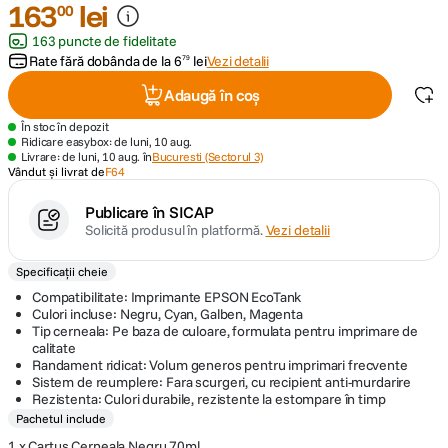
163
lei
00
163 puncte de fidelitate
canon sx740 hs
5
.
Rate fără dobânda de la
6
lei
Vezi detalii
79
lavaliera
6
.
Adaugă în coș
În stoc în depozit
sony fx
7
.
Ridicare easybox: de luni, 10 aug.
Livrare: de luni, 10 aug. în
Bucuresti (Sectorul 3)
Vândut și livrat de
F64
card memorie
8
.
Publicare în SICAP
Solicită produsul în platformă.
Vezi detalii
dji mic mini
9
.
Specificații cheie
dji osmo
10
.
Compatibilitate: Imprimante EPSON EcoTank
Culori incluse: Negru, Cyan, Galben, Magenta
Tip cerneala: Pe baza de culoare, formulata pentru imprimare de
calitate
Randament ridicat: Volum generos pentru imprimari frecvente
Sistem de reumplere: Fara scurgeri, cu recipient anti-murdarire
Rezistenta: Culori durabile, rezistente la estompare în timp
Pachetul include
1 x Cartus Cerneala Negru 70ml