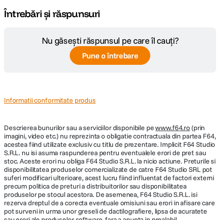
Întrebări și răspunsuri
Nu găsești răspunsul pe care îl cauți?
Pune o întrebare
Informatii conformitate produs
Descrierea bunurilor sau a serviciilor disponibile pe
www.f64.ro
(prin
imagini, video etc.) nu reprezinta o obligatie contractuala din partea F64,
acestea fiind utilizate exclusiv cu titlu de prezentare. Implicit F64 Studio
S.R.L. nu isi asuma raspunderea pentru eventualele erori de pret sau
stoc. Aceste erori nu obliga F64 Studio S.R.L. la nicio actiune. Preturile si
disponibilitatea produselor comercializate de catre F64 Studio SRL pot
suferi modificari ulterioare, acest lucru fiind influentat de factori externi
precum politica de preturi a distribuitorilor sau disponibilitatea
produselor pe stocul acestora. De asemenea, F64 Studio S.R.L. isi
rezerva dreptul de a corecta eventuale omisiuni sau erori in afisare care
pot surveni in urma unor greseli de dactilografiere, lipsa de acuratete
sau erori ale produselor software, fara a anunta in prealabil.