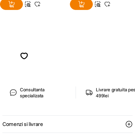
Alatura-te comunitatii creatorilor
Descopera inspiratie, recomandari utile,
ghiduri foto-video si oferte pregatite special
pentru tine.
Consultanta
Livrare gratuita pe
specializata
499lei
Comenzi si livrare