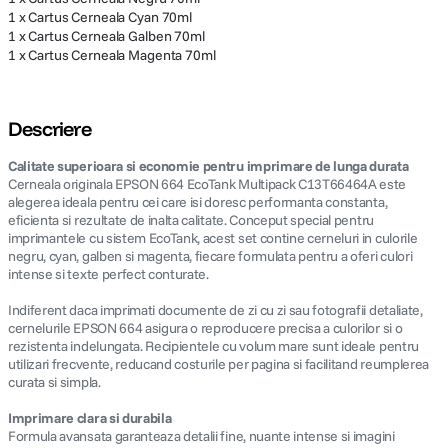
1 x Cartus Cerneala Cyan 70ml
1 x Cartus Cerneala Galben 70ml
1 x Cartus Cerneala Magenta 70ml
Descriere
Calitate superioara si economie pentru imprimare de lunga durata
Cerneala originala EPSON 664 EcoTank Multipack C13T66464A este
alegerea ideala pentru cei care isi doresc performanta constanta,
eficienta si rezultate de inalta calitate. Conceput special pentru
imprimantele cu sistem EcoTank, acest set contine cerneluri in culorile
negru, cyan, galben si magenta, fiecare formulata pentru a oferi culori
intense si texte perfect conturate.
Indiferent daca imprimati documente de zi cu zi sau fotografii detaliate,
cernelurile EPSON 664 asigura o reproducere precisa a culorilor si o
rezistenta indelungata. Recipientele cu volum mare sunt ideale pentru
utilizari frecvente, reducand costurile per pagina si facilitand reumplerea
curata si simpla.
Imprimare clara si durabila
Formula avansata garanteaza detalii fine, nuante intense si imagini