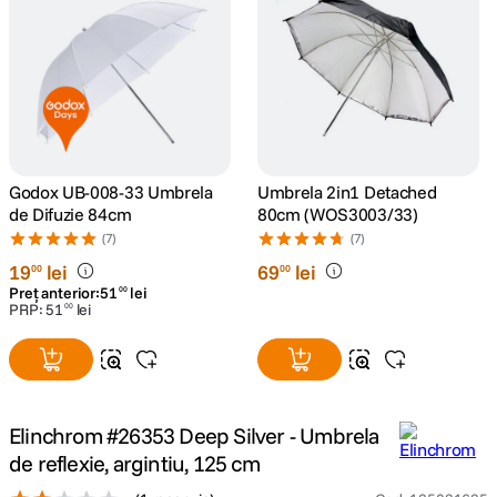
canon sx740 hs
5
.
lavaliera
6
.
card memorie
7
.
Godox UB-008-33 Umbrela
Umbrela 2in1 Detached
ulanzi
8
.
de Difuzie 84cm
80cm (WOS3003/33)
(7)
(7)
insta 360
9
.
19
lei
69
lei
00
00
Preț anterior:
51
lei
00
PRP:
51
lei
00
godox
10
.
Elinchrom #26353 Deep Silver - Umbrela
de reflexie, argintiu, 125 cm