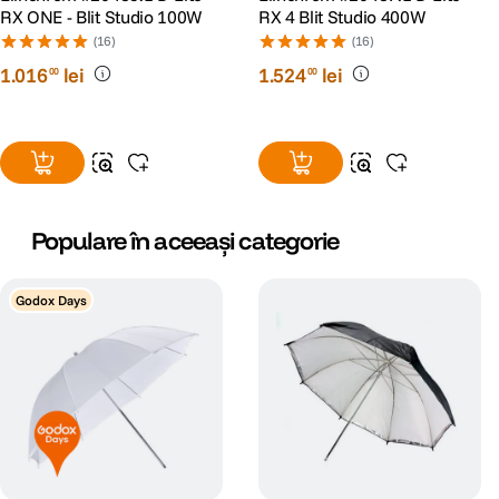
RX ONE - Blit Studio 100W
RX 4 Blit Studio 400W
(16)
(16)
1
.
016
lei
1
.
524
lei
00
00
Populare în aceeași categorie
Godox Days