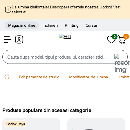
Da lumina ideilor tale! Descopera ofertele noastre Godox!
Vezi
selectia!
Magazin online
Inchirieri
Printing
Cursuri
0
0
Cont
Cauta dupa model, tipul produsului, caracteristici...
Top Cautari
Echipamente de studio
Modificatori de lumina
Umbre
canon g7x
1
.
trepied
2
.
Produse populare din aceeasi categorie
trepied telefon
3
.
Godox Days
peak design
4
.