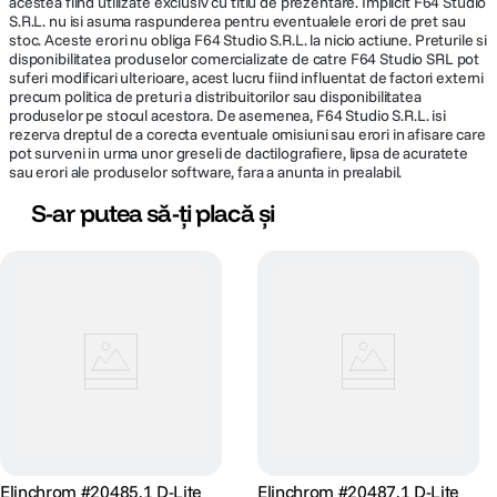
acestea fiind utilizate exclusiv cu titlu de prezentare. Implicit F64 Studio
S.R.L. nu isi asuma raspunderea pentru eventualele erori de pret sau
stoc. Aceste erori nu obliga F64 Studio S.R.L. la nicio actiune. Preturile si
disponibilitatea produselor comercializate de catre F64 Studio SRL pot
suferi modificari ulterioare, acest lucru fiind influentat de factori externi
precum politica de preturi a distribuitorilor sau disponibilitatea
produselor pe stocul acestora. De asemenea, F64 Studio S.R.L. isi
rezerva dreptul de a corecta eventuale omisiuni sau erori in afisare care
pot surveni in urma unor greseli de dactilografiere, lipsa de acuratete
sau erori ale produselor software, fara a anunta in prealabil.
S-ar putea să-ți placă și
Elinchrom #20485.1 D-Lite
Elinchrom #20487.1 D-Lite