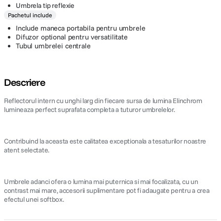
Umbrela tip reflexie
Pachetul include
Include maneca portabila pentru umbrele
Difuzor optional pentru versatilitate
Tubul umbrelei centrale
Descriere
Reflectorul intern cu unghi larg din fiecare sursa de lumina Elinchrom
lumineaza perfect suprafata completa a tuturor umbrelelor.
Contribuind la aceasta este calitatea exceptionala a tesaturilor noastre
atent selectate.
Umbrele adanci ofera o lumina mai puternica si mai focalizata, cu un
contrast mai mare, accesorii suplimentare pot fi adaugate pentru a crea
efectul unei softbox.