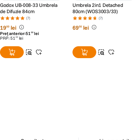
Godox UB-008-33 Umbrela
Umbrela 2in1 Detached
de Difuzie 84cm
80cm (WOS3003/33)
(7)
(7)
19
lei
69
lei
00
00
Preț anterior:
51
lei
00
PRP:
51
lei
00
Alatura-te comunitatii creatorilor
Descopera inspiratie, recomandari utile,
ghiduri foto-video si oferte pregatite special
pentru tine.