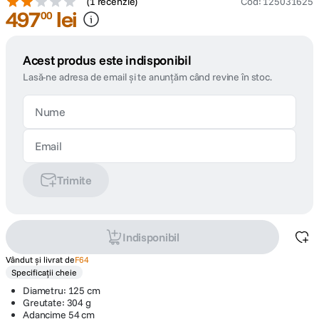
(
1 recenzie
)
Cod
:
125031625
497
lei
00
Acest produs este indisponibil
Lasă-ne adresa de email și te anunțăm când revine în stoc.
Trimite
Indisponibil
Vândut și livrat de
F64
Specificații cheie
Diametru: 125 cm
Greutate: 304 g
Adancime 54 cm