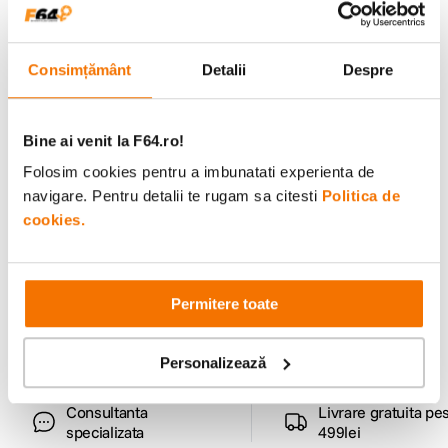
Cursuri & workshop-uri
Invata de la profesionisti, pas cu pas.
Consimțământ
Detalii
Despre
Bine ai venit la F64.ro!
Folosim cookies pentru a imbunatati experienta de
navigare. Pentru detalii te rugam sa citesti
Politica de
cookies.
Alatura-te comunitatii creatorilor
Descopera inspiratie, recomandari utile,
ghiduri foto-video si oferte pregatite special
Permitere toate
pentru tine.
Personalizează
Consultanta
Livrare gratuita pe
specializata
499lei