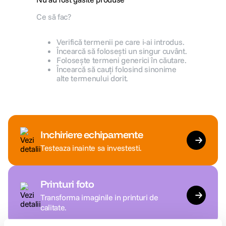
Ce să fac?
lavaliera
5
.
Verifică termenii pe care i-ai introdus.
canon sx740 hs
6
.
Încearcă să folosești un singur cuvânt.
Folosește termeni generici în căutare.
Încearcă să cauți folosind sinonime
card memorie
7
.
alte termenului dorit.
sony fx
8
.
dji mic mini
9
.
Inchiriere echipamente
dji osmo pocket 4
10
.
Testeaza inainte sa investesti.
Printuri foto
Transforma imaginile in printuri de
calitate.