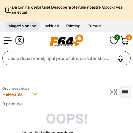
Da lumina ideilor tale! Descopera ofertele noastre Godox!
Vezi
selectia!
Magazin online
Inchirieri
Printing
Cursuri
0
0
Cont
Cauta dupa model, tipul produsului, caracteristici...
Top Cautari
canon g7x
Ordoneaza dupa
1
.
Relevanta
trepied
0
produse
2
.
OOPS!
trepied telefon
3
.
peak design
4
.
Nu au fost găsite produse