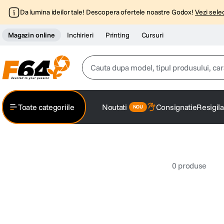
Da lumina ideilor tale! Descopera ofertele noastre Godox!
Vezi selec
Magazin online
Inchirieri
Printing
Cursuri
Cauta dupa model, tipul produsului, caracter
Top Cautari
Toate categoriile
Noutati
Consignatie
Resigila
canon g7x
1
.
trepied
2
.
0
produse
trepied telefon
3
.
peak design
4
.
canon sx740 hs
5
.