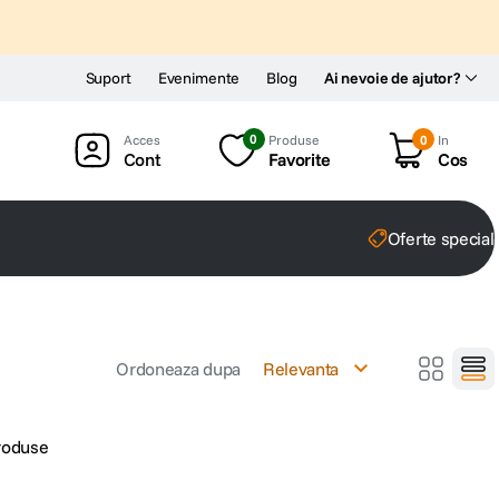
Suport
Evenimente
Blog
Ai nevoie de ajutor?
0
Produse
0
In
Cont
Favorite
Cos
Oferte special
Ordoneaza dupa
Relevanta
produse