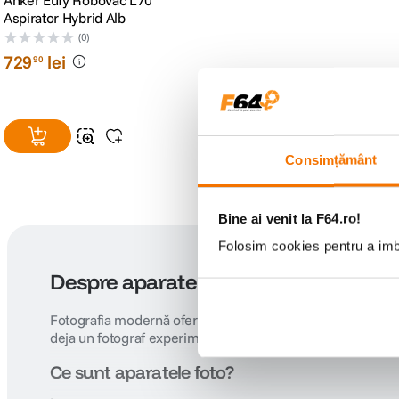
Aspirator Hybrid Alb
(0)
729
lei
90
Consimțământ
Bine ai venit la F64.ro!
Folosim cookies pentru a imbu
Despre aparatele foto și echipamente
Fotografia modernă oferă oportunități extraordinare pentr
deja un fotograf experimentat, gama F64 acoperă toate ne
Ce sunt aparatele foto?