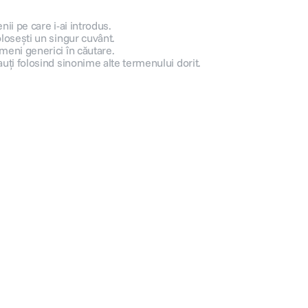
nii pe care i-ai introdus.
olosești un singur cuvânt.
meni generici în căutare.
auți folosind sinonime alte termenului dorit.