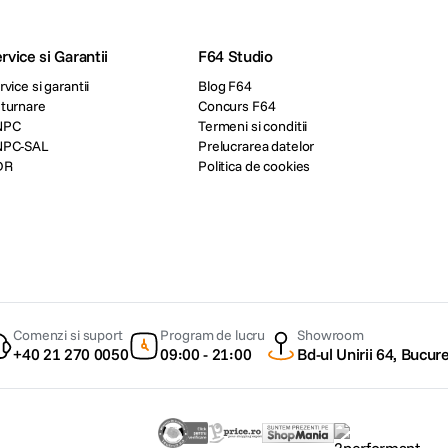
rvice si Garantii
F64 Studio
rvice si garantii
Blog F64
turnare
Concurs F64
NPC
Termeni si conditii
NPC-SAL
Prelucrarea datelor
DR
Politica de cookies
Comenzi si suport
Program de lucru
Showroom
+40 21 270 0050
09:00 - 21:00
Bd-ul Unirii 64, Bucure