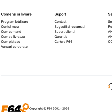
Comenzi si livrare
Suport
Se
Program loializare
Contact
Se
Contul meu
Sugestii si reclamatii
Re
Cum comand
Suport clienti
A
Cum se livreaza
Garantie
A
Cum platesc
Cariere F64
O
Vanzari corporate
Copyright © F64 2001 - 2026