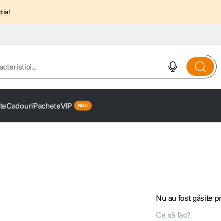
tia!
istici...
te
Cadouri
Pachete
VIP
Nu au fost găsite 
Ce să fac?