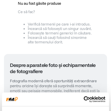
Nu au fost găsite produse
canon sx740 hs
5
.
Ce să fac?
lavaliera
6
.
Verifică termenii pe care i-ai introdus.
Încearcă să folosești un singur cuvânt.
Folosește termeni generici în căutare.
sony fx
7
.
Încearcă să cauți folosind sinonime
alte termenului dorit.
card memorie
8
.
dji mic mini
9
.
Despre aparatele foto și echipamentele
dji osmo
de fotografiere
10
.
Fotografia modernă oferă oportunități extraordinare
pentru oricine își dorește să surprindă momente,
emoții sau peisaje memorabile. Indiferent dacă ești la
început de drum sau ești deja un fotograf
experimentat, gama F64 acoperă toate nevoile — de
la camere compacte și modele mirrorless
performante, până la obiective profesionale și