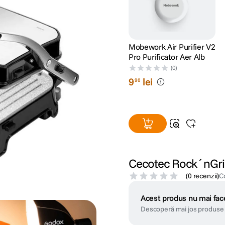
Mobework Air Purifier V2
Pro Purificator Aer Alb
(0)
9
lei
90
Cecotec Rock´nGrill
(
0 recenzii
)
C
Acest produs nu mai face
Descoperă mai jos produse 