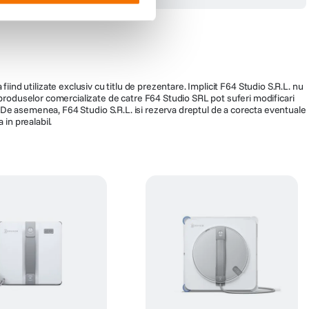
fiind utilizate exclusiv cu titlu de prezentare. Implicit F64 Studio S.R.L. nu
a produselor comercializate de catre F64 Studio SRL pot suferi modificari
ra. De asemenea, F64 Studio S.R.L. isi rezerva dreptul de a corecta eventuale
 in prealabil.