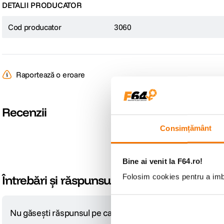
DETALII PRODUCATOR
Cod producator
3060
Raportează o eroare
Recenzii
Consimțământ
Bine ai venit la F64.ro!
Folosim cookies pentru a imbu
Întrebări și răspunsuri
Nu găsești răspunsul pe care îl cauți?
Pune o întrebare