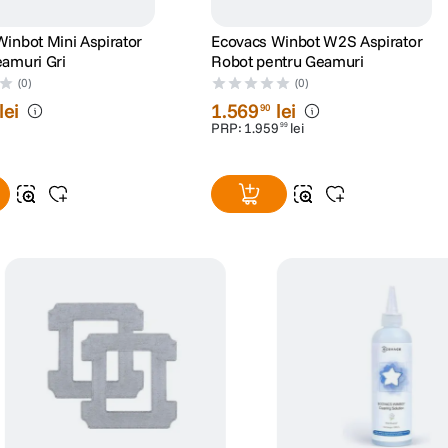
inbot Mini Aspirator
Ecovacs Winbot W2S Aspirator
amuri Gri
Robot pentru Geamuri
(0)
(0)
lei
1
.
569
lei
90
PRP:
1
.
959
lei
99