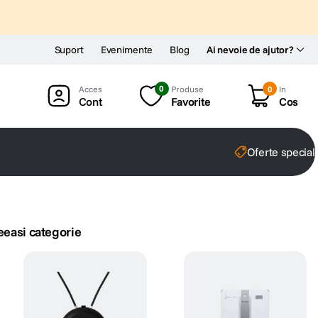
Suport
Evenimente
Blog
Ai nevoie de ajutor?
0
Produse
0
In
Cont
Favorite
Cos
Oferte special
eeasi categorie