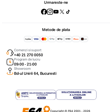
Urmareste-ne
Metode de plata
Comenzi si suport
Proiectie wireless
+40 21 270 0050
Program de lucru
Trebuie doar sa folositi propriul smartphone, tableta sau
09:00 - 21:00
Showroom
proiecta instantaneu ceea ce este afisat pe dispozitivul 
Bd-ul Unirii 64, Bucuresti
proiectie. Aceasta solutie wireless elimina problemele a
cablurile, facilitând colaborarea imediata si convenabila
îmbunatatirea muncii în echipa si pentru o sedinta produ
unitatii wireless incluse este necesara pentru a utiliza fu
wireless.
Copyright © F64 2001 - 2026