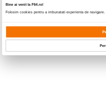
Bine ai venit la F64.ro!
Folosim cookies pentru a imbunatati experienta de navigare. P
Pe
Afisati rezultatele instantaneu
Per
Functia de proiectie wireless permite colaborarea perfec
inovatia.