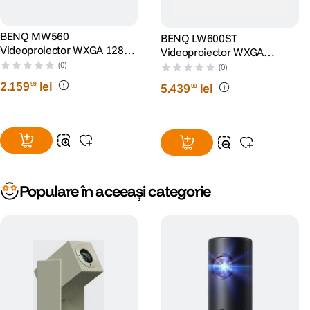
BENQ MW560
BENQ LW600ST
Videoproiector WXGA 1280 x
Videoproiector WXGA
800 4000 ANSI lumeni DLP
1280x800 2800 lumeni Boxe
(0)
(0)
10W Negru
2
.
159
lei
99
5
.
439
lei
99
Populare în aceeași categorie