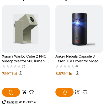
canon sx740 hs
5
.
lavaliera
6
.
card memorie
7
.
ulanzi
8
.
insta 360
Xiaomi Wanbo Cube 2 PRO
Anker Nebula Capsule 3
9
.
Videoproiector 500 lumeni
Laser GTV Proiector Video
Full HD 1920x1080 Android
Portabil 1080p WiFi 300
(0)
(0)
godox
10
.
TV 11 Verde
ANSI Lumeni Dolby Digital
799
lei
3
.
579
lei
99
99
Negru
Resigilat
de la
719
lei
99