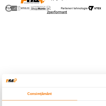
Parteneri tehnologie:
Îmbunatateste-ti
Consimțământ