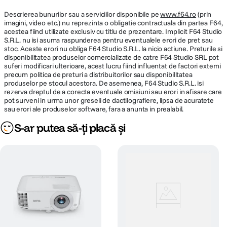
Descrierea bunurilor sau a serviciilor disponibile pe
www.f64.ro
(prin
imagini, video etc.) nu reprezinta o obligatie contractuala din partea F64,
acestea fiind utilizate exclusiv cu titlu de prezentare. Implicit F64 Studio
S.R.L. nu isi asuma raspunderea pentru eventualele erori de pret sau
stoc. Aceste erori nu obliga F64 Studio S.R.L. la nicio actiune. Preturile si
disponibilitatea produselor comercializate de catre F64 Studio SRL pot
suferi modificari ulterioare, acest lucru fiind influentat de factori externi
precum politica de preturi a distribuitorilor sau disponibilitatea
produselor pe stocul acestora. De asemenea, F64 Studio S.R.L. isi
rezerva dreptul de a corecta eventuale omisiuni sau erori in afisare care
pot surveni in urma unor greseli de dactilografiere, lipsa de acuratete
sau erori ale produselor software, fara a anunta in prealabil.
S-ar putea să-ți placă și
Fiti organizat, totul pe un singur 