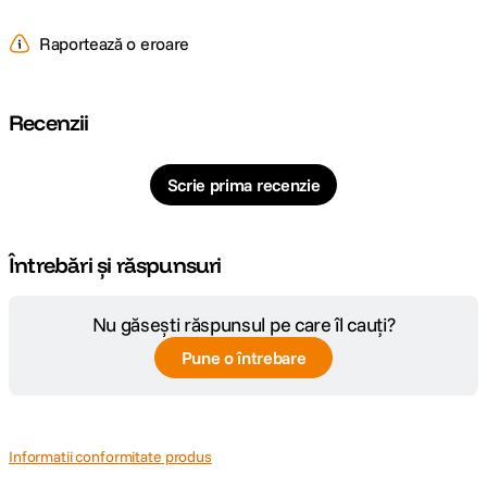
Raportează o eroare
Recenzii
Scrie prima recenzie
Incepeti oricand o conferinta video. Conectati-va cu un s
*Este necesara o camera web si un microfon.
Întrebări și răspunsuri
Nu găsești răspunsul pe care îl cauți?
Pune o întrebare
Informatii conformitate produs