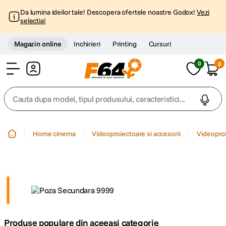
Da lumina ideilor tale! Descopera ofertele noastre Godox!
Vezi
selectia!
Magazin online
Inchirieri
Printing
Cursuri
0
0
Cont
Cauta dupa model, tipul produsului, caracteristici...
Top Cautari
Home cinema
Videoproiectoare si accesorii
Videopro
canon g7x
1
.
trepied
2
.
trepied telefon
3
.
Produse populare din aceeasi categorie
peak design
4
.