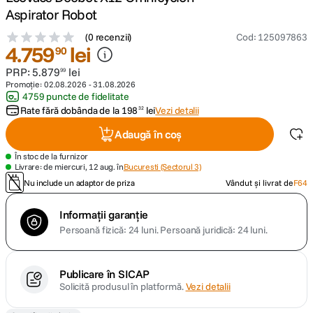
Aspirator Robot
canon sx740 hs
5
.
(
0 recenzii
)
Cod
:
125097863
4
.
759
lei
90
lavaliera
6
.
PRP:
5
.
879
lei
99
Promoție:
02.08.2026
-
31.08.2026
card memorie
4759 puncte de fidelitate
7
.
Rate fără dobânda de la
198
lei
Vezi detalii
32
dji mic mini
8
.
Adaugă în coș
În stoc de la furnizor
dji osmo
9
.
Livrare: de miercuri, 12 aug. în
Bucuresti (Sectorul 3)
Nu include un adaptor de priza
Vândut și livrat de
F64
insta 360
10
.
Informații garanție
Persoană fizică: 24 luni.
Persoană juridică: 24 luni.
Publicare în SICAP
Solicită produsul în platformă.
Vezi detalii