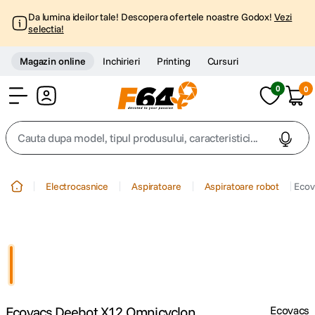
Da lumina ideilor tale! Descopera ofertele noastre Godox!
Vezi
selectia!
Magazin online
Inchirieri
Printing
Cursuri
0
0
Cont
Cauta dupa model, tipul produsului, caracteristici...
Top Cautari
Electrocasnice
Aspiratoare
Aspiratoare robot
Ecov
canon g7x
1
.
trepied
2
.
trepied telefon
3
.
Ecovacs Deebot X12 Omnicyclon
Ecovacs
peak design
4
.