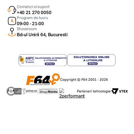
Comenzi si suport
+40 21 270 0050
Program de lucru
09:00 - 21:00
Showroom
Bd-ul Unirii 64, Bucuresti
Curatare Fresh-flow cu apa sub presiune
Sistemul Fresh-flow Power Washing utilizeaza o pompa de inalta
presiune pentru a pulveriza direct apa incalzita pe rola mopului, dizolvand
murdaria persistenta si reziduurile.
Doua raclete de mare viteza indeparteaza eficient apa murdara si petele,
iar structura optimizata a tavei de spalare evacueaza rapid lichidul
contaminat.
Copyright © F64 2001 - 2026
Prin eliminarea contaminarii incrucisate in fiecare etapa, sistemul asigura
ca mopul ramane curat pe toata durata procesului, oferind rezultate fara
reziduuri si o curatare constanta.
Parteneri tehnologie: