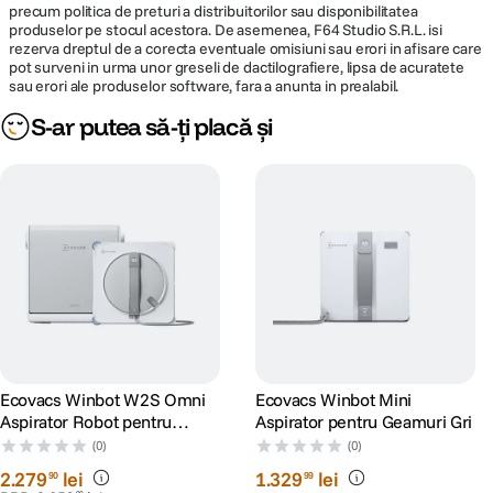
precum politica de preturi a distribuitorilor sau disponibilitatea
ajunga mai aproape de margini, datorita rolei suspendate pe perna de aer,
produselor pe stocul acestora. De asemenea, F64 Studio S.R.L. isi
cu extensie de pana la 2.58 cm. Aceasta se adapteaza dinamic in timp real
rezerva dreptul de a corecta eventuale omisiuni sau erori in afisare care
pentru a mentine contact constant de la perete la perete, asigurand o
pot surveni in urma unor greseli de dactilografiere, lipsa de acuratete
curatare completa.
sau erori ale produselor software, fara a anunta in prealabil.
Peria laterala fixa colecteaza eficient murdaria din zonele dificile, iar
sistemul TruEdge 3D Edge Sensor 2.0, cu senzori laser verticali si
S-ar putea să-ți placă și
orizontali, detecteaza cu precizie marginile neregulate si obstacolele.
Astfel, robotul curata rapid si eficient in jurul mobilierului, in spatii inguste
si in colturi de 90°, fara interventie din partea utilizatorului.
Ecovacs Winbot W2S Omni
Ecovacs Winbot Mini
Aspirator Robot pentru
Aspirator pentru Geamuri Gri
Geamuri
(0)
(0)
2
.
279
lei
1
.
329
lei
90
99
Putere maxima de aspirare cu BLAST