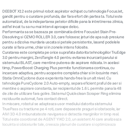
DEEBOT X12 este primul robot aspirator echipat cu tehnologia FocusJet,
gandit pentru o curatare profunda, dar fara efort din partea ta. Totul este
automatizat, de la indepartarea petelor dificile pana la intretinerea zilnica,
astfel incat tu sa nu mai intervii aproape deloc.
Performanta sa se bazeaza pe combinatia dintre FocusJet Stain Pre-
Dissolving si OZMO ROLLER 3.0, care folosesc jeturi de apa sub presiune
pentru a dizolva murdaria uscata si petele persistente, lasand podelele
curate si fara urme, chiar si in zonele intens folosite.
Curatarea este completa pe orice suprafata datorita tehnologiilor TruEdge
3.0 pentru margini, ZeroTangle 4.0 pentru evitarea incurcarii parului si
sistemului BLAST, care mentine puterea de aspirare ridicata. In acelasi
timp, PowerBoost Charging Plus permite functionarea continua, cu
incarcare adaptiva, pentru acoperire completa chiar si in locuinte mari.
Statia OmniCyclone duce experienta hands-free la un alt nivel. Cu
tehnologia PureCyclone 2.0 Auto-empty, separa eficient praful de aer si
mentine o aspirare constanta, iar recipientul de 1.6 L permite pana la 48
de zile de utilizare fara golire. Sistemul Quick-clean Scraper Ring elimina
reziduurile automat, fara contact direct.
In miscare, robotul se adapteaza usor mediului datorita sistemului
TruePass cu tractiune pe 4 roti, care depaseste praguri si obstacole, iar
AIVI 3D 4.0 imbunatateste navigarea si detectia marginilor in timp real.
Totul este coordonat de AGENT YIKO 2.0, un asistent AI care analizeaza
locuinta si obiceiurile tale, creeaza planuri de curatare si optimizeaza