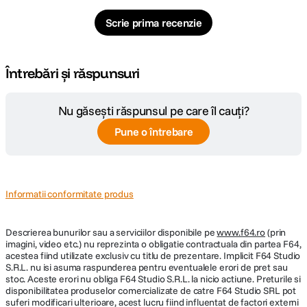
imediata.
Scrie prima recenzie
Protectie inteligenta pentru covoare si ridicare automata a mopului
In timpul curatarii covoarelor, mecanismul inteligent de acoperire se
activeaza automat, iar rola mopului se ridica cu 15 mm, prevenind complet
Întrebări și răspunsuri
contactul cu fibrele. Astfel, se evita umezeala si contaminarea secundara,
mentinand covoarele curate, uscate si protejate pe toata durata
procesului de curatare.
Nu găsești răspunsul pe care îl cauți?
Pune o întrebare
Informatii conformitate produs
Descrierea bunurilor sau a serviciilor disponibile pe
www.f64.ro
(prin
imagini, video etc.) nu reprezinta o obligatie contractuala din partea F64,
acestea fiind utilizate exclusiv cu titlu de prezentare. Implicit F64 Studio
S.R.L. nu isi asuma raspunderea pentru eventualele erori de pret sau
stoc. Aceste erori nu obliga F64 Studio S.R.L. la nicio actiune. Preturile si
disponibilitatea produselor comercializate de catre F64 Studio SRL pot
Curatare precisa pana la margini cu TruEdge 3.0
suferi modificari ulterioare, acest lucru fiind influentat de factori externi
Tehnologia TruEdge 3.0 Extreme Edge Cleaning permite DEEBOT X12 sa