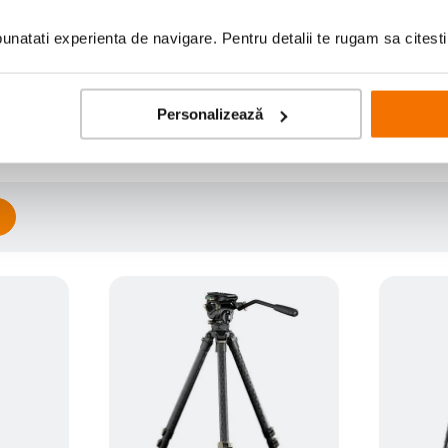
natati experienta de navigare. Pentru detalii te rugam sa citest
Scrie prima recenzie
Personalizează