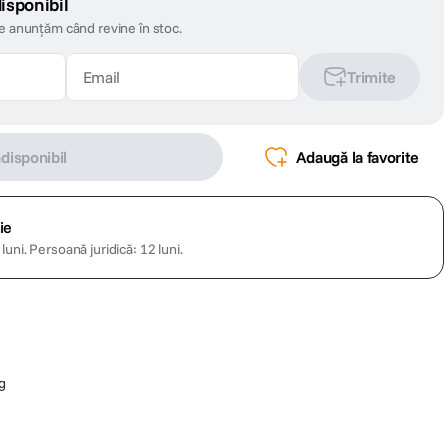
isponibil
te anunțăm când revine în stoc.
Trimite
ndisponibil
Adaugă la favorite
ie
luni.
Persoană juridică: 12 luni.
g