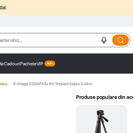
tia!
istici...
te
Cadouri
Pachete
VIP
ideo
E-Image EG04FA3v Kit Trepied Video 2.44m
Produse populare din ac