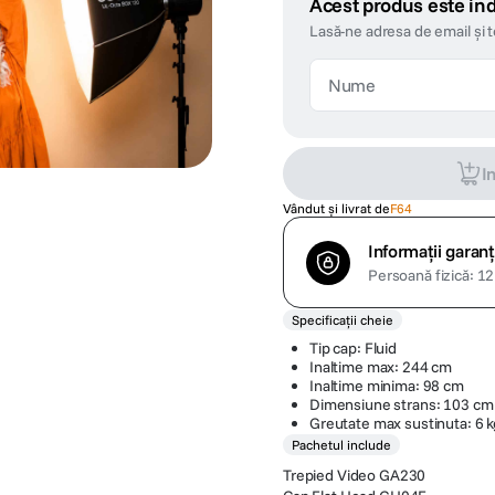
Acest produs este ind
Lasă-ne adresa de email și 
I
Vândut și livrat de
F64
Informații garanț
Persoană fizică: 12 
Specificații cheie
Tip cap: Fluid
Inaltime max: 244 cm
Inaltime minima: 98 cm
Dimensiune strans: 103 cm
Greutate max sustinuta: 6 k
Pachetul include
Trepied Video GA230