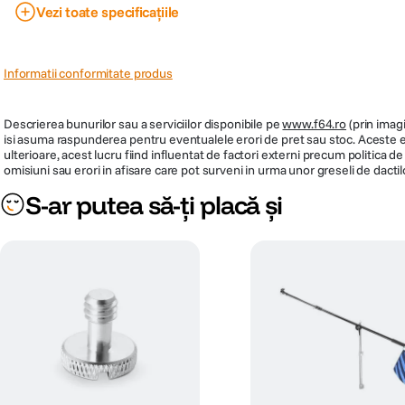
Greutate max sustinuta
5 Kg
Vezi toate specificațiile
Sistem blocare segmente
Clema
Sectiuni coloana centrala
1
Informatii conformitate produs
Carlig contragreutati
Da
Descrierea bunurilor sau a serviciilor disponibile pe
www.f64.ro
(prin imagi
Inaltime minima
22 cm
isi asuma raspunderea pentru eventualele erori de pret sau stoc. Aceste ero
ulterioare, acest lucru fiind influentat de factori externi precum politica 
Dimensiune strans
25.4 cm
omisiuni sau erori in afisare care pot surveni in urma unor greseli de dactil
S-ar putea să-ți placă și
Tip cap trepied
Fluid
Cap
Da
Tip produs
Trepied foto
Tepuse la baza picioarelor
Placuta compatibila
Cod producator
132697