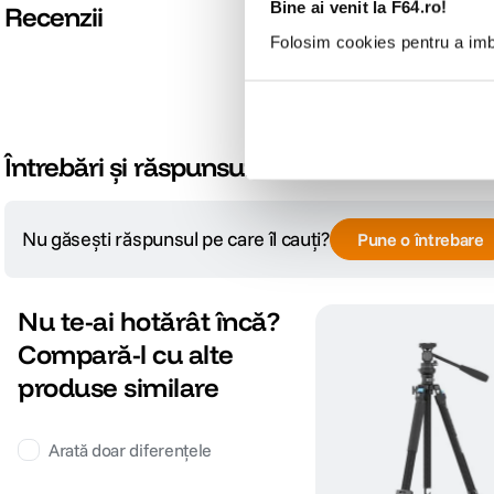
Bine ai venit la F64.ro!
Recenzii
DETALII PRODUCATOR
Folosim cookies pentru a imbu
Cod producator
EG04FA3
Întrebări și răspunsuri
Nu găsești răspunsul pe care îl cauți?
Pune o întrebare
Nu te-ai hotărât încă?
Compară-l cu alte
produse similare
Arată doar diferențele