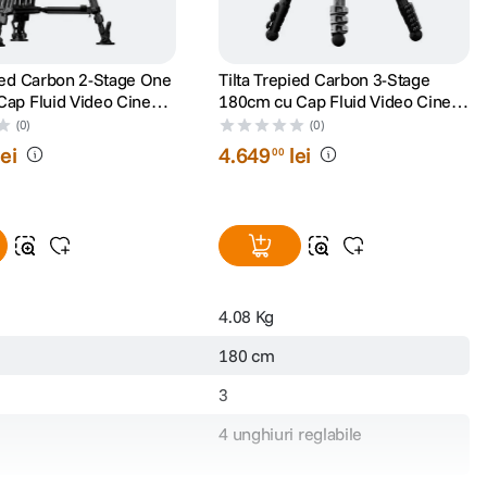
pied Carbon 2-Stage One
Tilta Trepied Carbon 3-Stage
Cap Fluid Video Cine
180cm cu Cap Fluid Video Cine
.5cm 8kg Gri
75mm 8kg Camuflaj Alb
(0)
(0)
lei
4
.
649
lei
00
4.08 Kg
180 cm
3
4 unghiuri reglabile