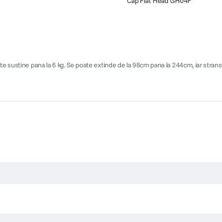
Cap Flat Head GH04F
te sustine pana la 6 kg. Se poate extinde de la 98cm pana la 244cm, iar strans