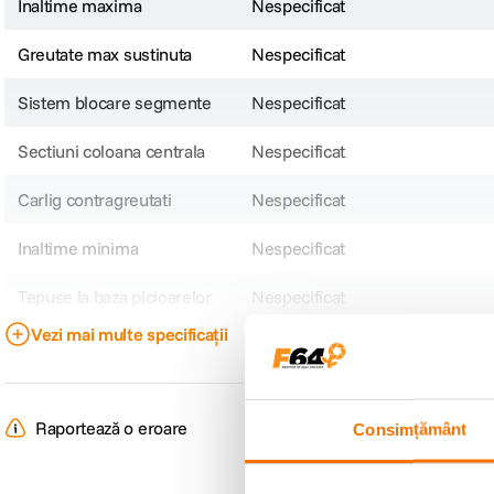
Inaltime maxima
Nespecificat
Greutate max sustinuta
Nespecificat
Sistem blocare segmente
Nespecificat
Sectiuni coloana centrala
Nespecificat
Carlig contragreutati
Nespecificat
Inaltime minima
Nespecificat
Tepuse la baza picioarelor
Nespecificat
Vezi mai multe specificații
Dimensiune strans
Nespecificat
Tip cap trepied
Fluid
Raportează o eroare
Consimțământ
Tip produs
Nespecificat