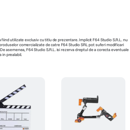
8 Kg
fiind utilizate exclusiv cu titlu de prezentare. Implicit F64 Studio S.R.L. nu
13 cm
a produselor comercializate de catre F64 Studio SRL pot suferi modificari
ra. De asemenea, F64 Studio S.R.L. isi rezerva dreptul de a corecta eventuale
 in prealabil.
Fluid
Da
to
Trepied foto
Da
Arca-Type
-75-SG
TT-CT08-75-SC