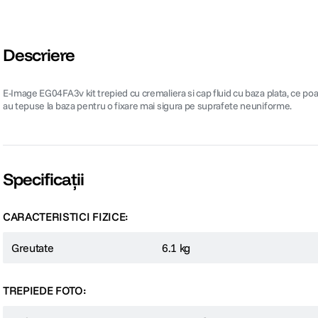
Descriere
E-Image EG04FA3v kit trepied cu cremaliera si cap fluid cu baza plata, ce poa
au tepuse la baza pentru o fixare mai sigura pe suprafete neuniforme.
Specificații
CARACTERISTICI FIZICE:
Greutate
6.1 kg
TREPIEDE FOTO: