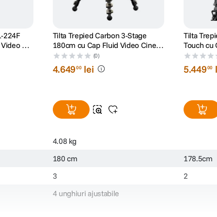
 L-224F
Tilta Trepied Carbon 3-Stage
Tilta Tre
 Video KV-
180cm cu Cap Fluid Video Cine
Touch cu 
75mm 8kg Gri
75mm 178
(0)
4
.
649
lei
5
.
449
00
00
4.08 kg
180 cm
178.5cm
3
2
4 unghiuri ajustabile