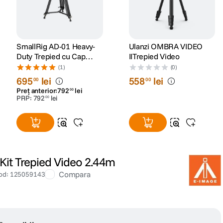
SmallRig AD-01 Heavy-
Ulanzi OMBRA VIDEO
Duty Trepied cu Cap
IITrepied Video
Fluid 186 cm
(1)
(0)
695
lei
558
lei
00
00
Preț anterior:
792
lei
00
PRP:
792
lei
00
it Trepied Video 2.44m
Compara
od
:
125059143