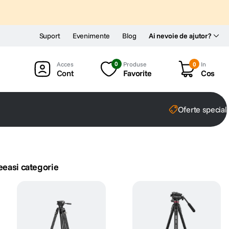
Suport
Evenimente
Blog
Ai nevoie de ajutor?
0
Produse
0
In
Cont
Favorite
Cos
Oferte special
eeasi categorie