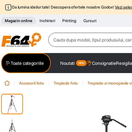
Da lumina ideilor tale! Descopera ofertele noastre Godox!
Vezi selec
Magazin online
Inchirieri
Printing
Cursuri
Cauta dupa model, tipul produsului, caracter
Top Cautari
Toate categoriile
Noutati
Consignatie
Resigila
canon g7x
1
.
Accesorii foto
Trepiede foto
Trepiede si monopiede v
trepied
2
.
trepied telefon
3
.
peak design
4
.
canon sx740 hs
5
.