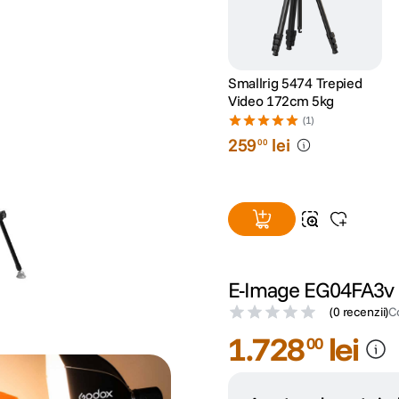
Smallrig 5474 Trepied
Video 172cm 5kg
(1)
259
lei
00
E-Image EG04FA3v K
(
0 recenzii
)
C
1
.
728
lei
00