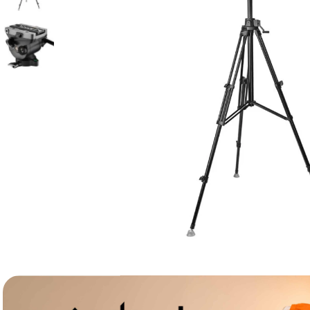
lavaliera
6
.
card memorie
7
.
ulanzi
8
.
insta 360
9
.
godox
10
.