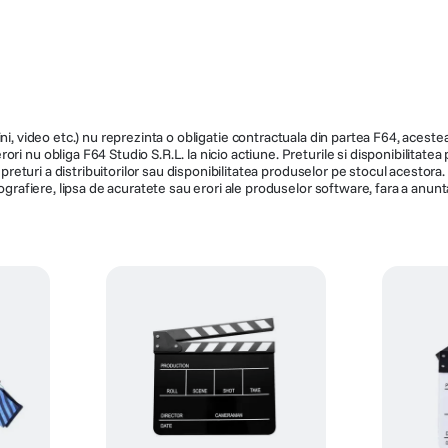
8 Kg
8 Kg
ni, video etc.) nu reprezinta o obligatie contractuala din partea F64, acestea 
13 cm
ri nu obliga F64 Studio S.R.L. la nicio actiune. Preturile si disponibilitate
de preturi a distribuitorilor sau disponibilitatea produselor pe stocul acesto
ografiere, lipsa de acuratete sau erori ale produselor software, fara a anunta
Fluid
Fluid
Da
Da
Trepied foto
Trepied fo
Da
Arca-Type
TT-CT08-75-SG
TT-CT08A