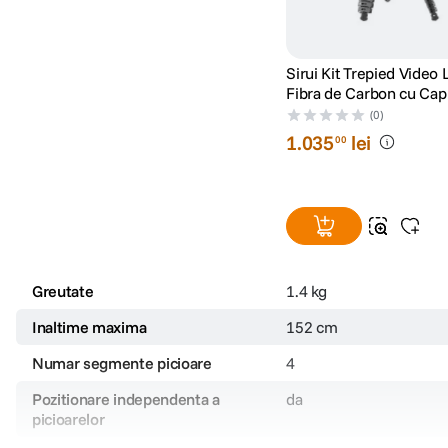
Sirui Kit Trepied Video
Fibra de Carbon cu Cap
5
(0)
1
.
035
lei
00
Greutate
1.4 kg
Inaltime maxima
152 cm
Numar segmente picioare
4
Pozitionare independenta a
da
picioarelor