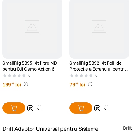
lavaliera
5
.
canon sx740 hs
6
.
card memorie
7
.
sony fx
8
.
SmallRig 5895 Kit filtre ND
SmallRig 5892 Kit Folii de
pentru DJI Osmo Action 6
Protectie a Ecranului pentru
dji mic mini
9
.
DJI Osmo Action 6
(0)
(0)
199
lei
79
lei
dji osmo pocket 4
99
99
10
.
Drift Adaptor Universal pentru Sisteme
Drift