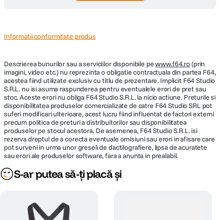
Informatii conformitate produs
Descrierea bunurilor sau a serviciilor disponibile pe
www.f64.ro
(prin
imagini, video etc.) nu reprezinta o obligatie contractuala din partea F64,
acestea fiind utilizate exclusiv cu titlu de prezentare. Implicit F64 Studio
S.R.L. nu isi asuma raspunderea pentru eventualele erori de pret sau
stoc. Aceste erori nu obliga F64 Studio S.R.L. la nicio actiune. Preturile si
disponibilitatea produselor comercializate de catre F64 Studio SRL pot
suferi modificari ulterioare, acest lucru fiind influentat de factori externi
precum politica de preturi a distribuitorilor sau disponibilitatea
produselor pe stocul acestora. De asemenea, F64 Studio S.R.L. isi
rezerva dreptul de a corecta eventuale omisiuni sau erori in afisare care
pot surveni in urma unor greseli de dactilografiere, lipsa de acuratete
sau erori ale produselor software, fara a anunta in prealabil.
S-ar putea să-ți placă și