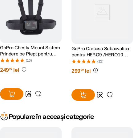
GoPro Chesty Mount Sistem
GoPro Carcasa Subacvatica
Prindere pe Piept pentru
pentru HERO9 /HERO10
Camerele Video GoPro
/HERO11 Black/HERO12/
(16)
(12)
HERO13
249
lei
99
299
lei
99
Populare în aceeași categorie