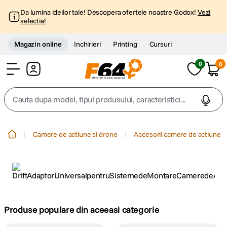
Da lumina ideilor tale! Descopera ofertele noastre Godox!
Vezi
selectia!
Magazin online
Inchirieri
Printing
Cursuri
0
0
Cont
Cauta dupa model, tipul produsului, caracteristici...
Top Cautari
Camere de actiune si drone
Accesorii camere de actiune
canon g7x
1
.
trepied
2
.
trepied telefon
3
.
Produse populare din aceeasi categorie
peak design
4
.