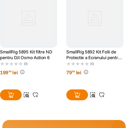
SmallRig 5895 Kit filtre ND
SmallRig 5892 Kit Folii de
pentru DJI Osmo Action 6
Protectie a Ecranului pentru
DJI Osmo Action 6
(0)
(0)
199
lei
79
lei
99
99