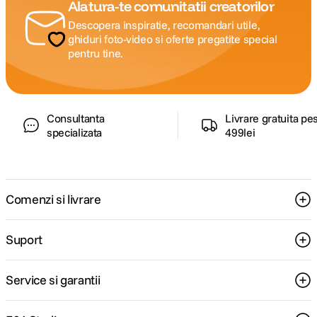
Alatura-te comunitatii creatorilor
Descopera inspiratie, recomandari utile,
ghiduri foto-video si oferte pregatite special
pentru tine.
Consultanta
Livrare gratuita pe
specializata
499lei
Comenzi si livrare
Suport
Service si garantii