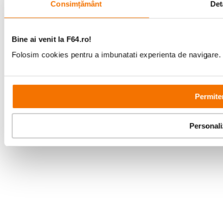
Consimțământ
Deta
Copyright © F64 2001 - 2026
Bine ai venit la F64.ro!
Parteneri tehnologie:
Folosim cookies pentru a imbunatati experienta de navigare. P
Permite
Personal