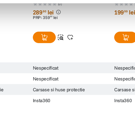
tica
Insta360 Carcasa pentru
Smallrig 
0
Scufundari Compatibila GO 3/GO
X4
2/
3S
(0)
289
lei
199
le
90
99
PRP:
359
lei
90
Nespecificat
Nespecifi
Nespecificat
Nespecifi
ie
Carsase si huse protectie
Carsase s
Insta360
Insta360