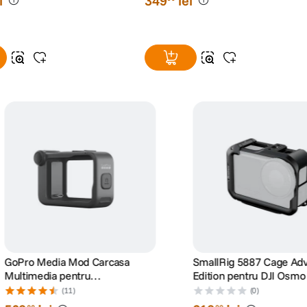
istem prindere casca
pentru GoPro
(3)
(4)
i
349
lei
90
GoPro Media Mod Carcasa
SmallRig 5887 Cage Ad