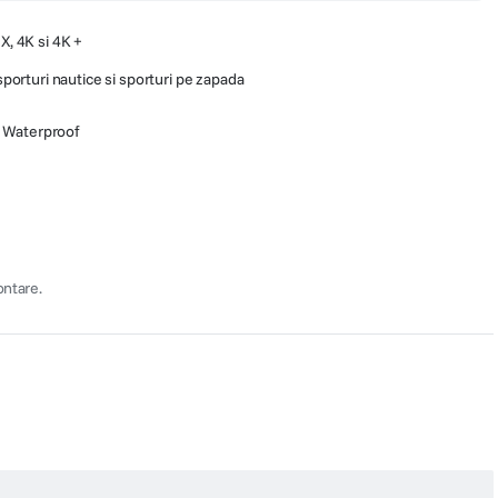
X, 4K si 4K +
 sporturi nautice si sporturi pe zapada
a Waterproof
ontare.