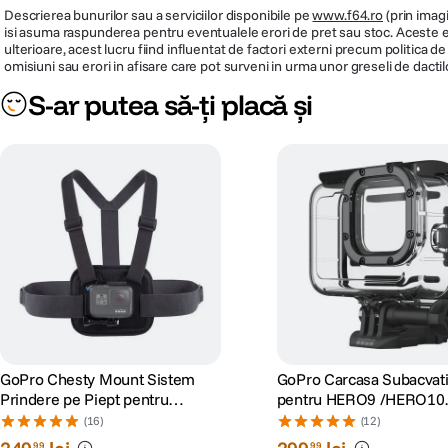
Informatii conformitate produs
Descrierea bunurilor sau a serviciilor disponibile pe
www.f64.ro
(prin imagi
isi asuma raspunderea pentru eventualele erori de pret sau stoc. Aceste ero
ulterioare, acest lucru fiind influentat de factori externi precum politica 
omisiuni sau erori in afisare care pot surveni in urma unor greseli de dactil
S-ar putea să-ți placă și
GoPro Chesty Mount Sistem
GoPro Carcasa Subacvat