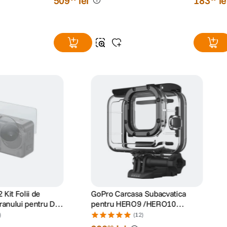
Multimedia pentru
Mount - s
/
HERO9/10/11/12/13 Black
(11)
509
lei
183
le
00
00
Kit Folii de
GoPro Carcasa Subacvatica