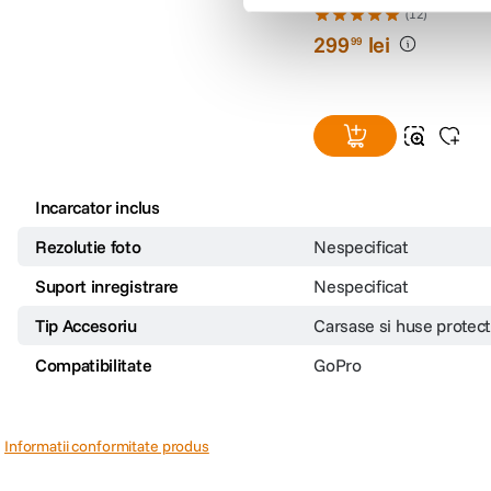
GoPro Carcasa Subacva
pentru HERO9 /HERO1
/HERO11 Black/HERO1
(12)
HERO13
299
lei
99
Incarcator inclus
Rezolutie foto
Nespecificat
Suport inregistrare
Nespecificat
Tip Accesoriu
Carsase si huse protect
Compatibilitate
GoPro