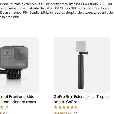
fiind utilizate exclusiv cu titlu de prezentare. Implicit F64 Studio S.R.L. nu
a produselor comercializate de catre F64 Studio SRL pot suferi modificari
ra. De asemenea, F64 Studio S.R.L. isi rezerva dreptul de a corecta eventuale
 in prealabil.
lmet Front and Side
GoPro Brat Extensibil cu Trepied