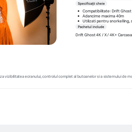
Specificații cheie
Compatibilitate: Drift Ghost 
Adancime maxima 40m
Utilizati pentru snorkelling,
Pachetul include
Drift Ghost 4K / X / 4K+ Carcas
a vizibilitatea ecranului, controlul complet al butoanelor si a sistemului de m