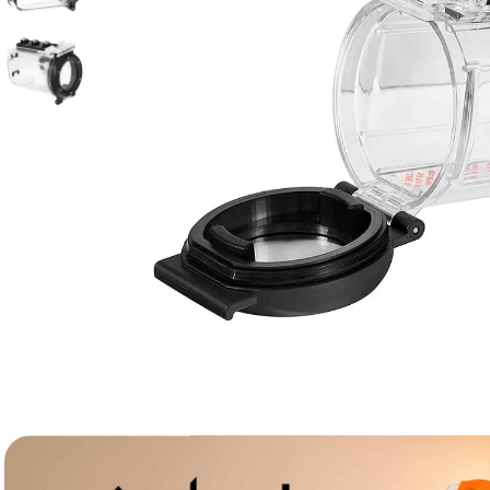
lavaliera
6
.
sony fx
7
.
card memorie
8
.
dji mic mini
9
.
dji osmo
10
.