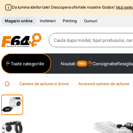
Da lumina ideilor tale! Descopera ofertele noastre Godox!
Vezi selec
Magazin online
Inchirieri
Printing
Cursuri
Cauta dupa model, tipul produsului, caracter
Top Cautari
Toate categoriile
Noutati
Consignatie
Resigila
canon g7x
1
.
Camere de actiune si drone
Accesorii camere de actiune
trepied
2
.
trepied telefon
3
.
peak design
4
.
canon sx740 hs
5
.