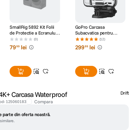
SmallRig 5892 Kit Folii
GoPro Carcasa
de Protectie a Ecranului
Subacvatica pentru
pentru DJI Osmo Action 6
HERO9 /HERO10
(0)
(12)
/HERO11
79
lei
299
lei
99
99
Black/HERO12/ HERO13
/ 4K+ Carcasa Waterproof
Drift
Compara
od
:
125060183
 parte din oferta noastră.
similare.