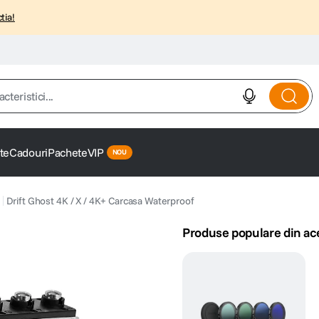
tia!
istici...
te
Cadouri
Pachete
VIP
Drift Ghost 4K / X / 4K+ Carcasa Waterproof
Produse populare din ac