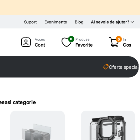
Suport
Evenimente
Blog
Ai nevoie de ajutor?
0
Produse
0
In
Cont
Favorite
Cos
Oferte special
eeasi categorie