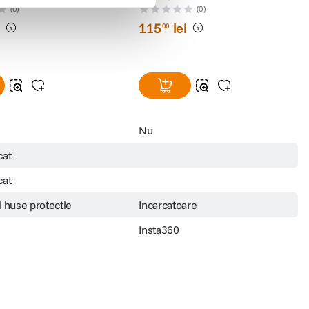
Carcasa pentru Insta360
Patona Carcasa de Incarcare
Duala pentru Insta360 X5
(0)
(0)
i
115
lei
00
Nu
cat
cat
i huse protectie
Incarcatoare
Insta360