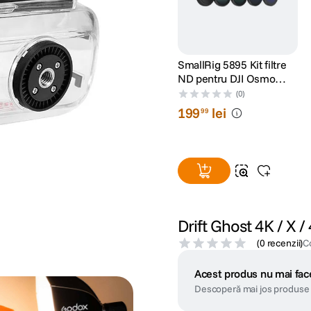
SmallRig 5895 Kit filtre
ND pentru DJI Osmo
Action 6
(0)
199
lei
99
Drift Ghost 4K / X 
(
0 recenzii
)
C
Acest produs nu mai face
Descoperă mai jos produse 