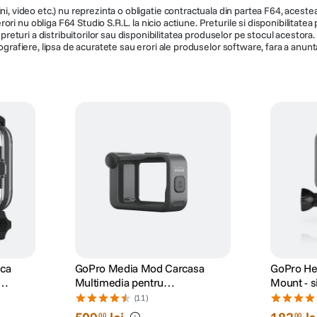
ni, video etc.) nu reprezinta o obligatie contractuala din partea F64, acestea 
ri nu obliga F64 Studio S.R.L. la nicio actiune. Preturile si disponibilitate
de preturi a distribuitorilor sau disponibilitatea produselor pe stocul acesto
ografiere, lipsa de acuratete sau erori ale produselor software, fara a anunta
ica
GoPro Media Mod Carcasa
GoPro He