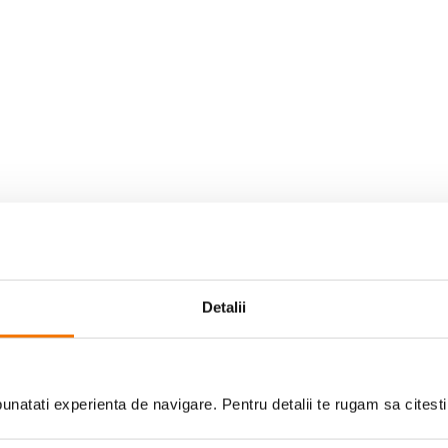
Contra
Niciun Contra
Detalii
natati experienta de navigare. Pentru detalii te rugam sa citest