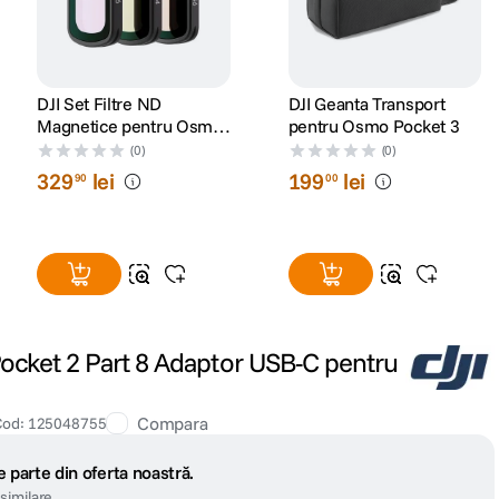
DJI Set Filtre ND
DJI Geanta Transport
Magnetice pentru Osmo
pentru Osmo Pocket 3
Pocket 3
(0)
(0)
329
lei
199
lei
90
00
ocket 2 Part 8 Adaptor USB-C pentru
Compara
Cod
:
125048755
 parte din oferta noastră.
similare.