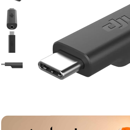
lavaliera
6
.
sony fx
7
.
card memorie
8
.
dji mic mini
9
.
dji osmo
10
.