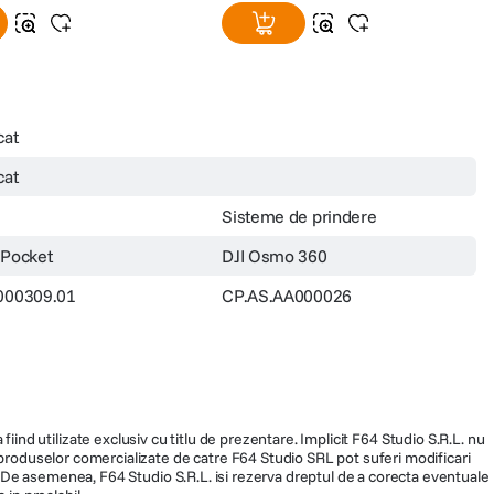
cat
cat
Sisteme de prindere
 Pocket
DJI Osmo 360
000309.01
CP.AS.AA000026
fiind utilizate exclusiv cu titlu de prezentare. Implicit F64 Studio S.R.L. nu
a produselor comercializate de catre F64 Studio SRL pot suferi modificari
ra. De asemenea, F64 Studio S.R.L. isi rezerva dreptul de a corecta eventuale