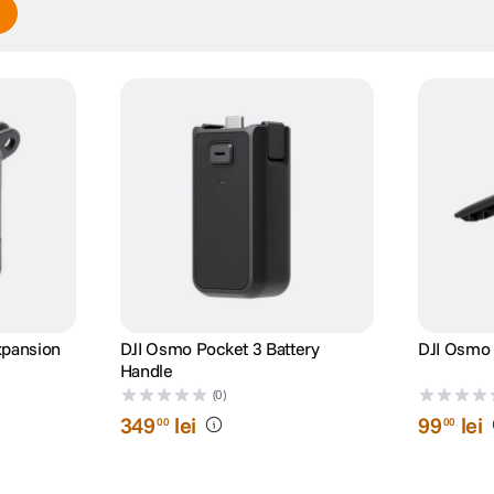
xpansion
DJI Osmo Pocket 3 Battery
DJI Osmo 
Handle
(0)
349
lei
99
lei
00
00