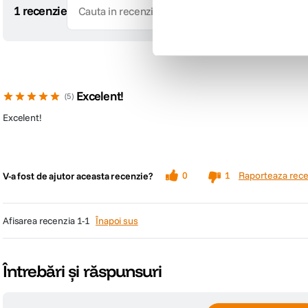
1 recenzie
Excelent!
5
Excelent!
Raporteaza rece
0
1
V-a fost de ajutor aceasta recenzie?
afisarea recenzia
1-1
Înapoi sus
Întrebări și răspunsuri