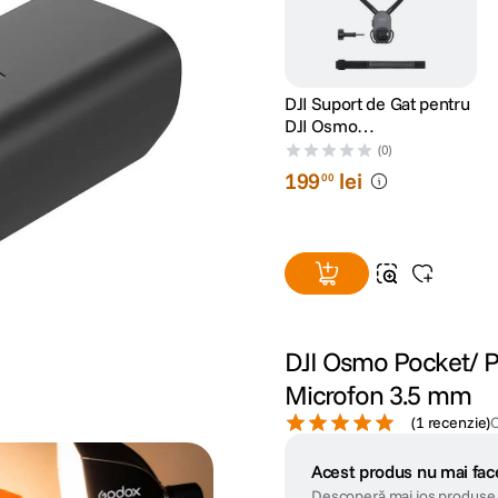
DJI Suport de Gat pentru
DJI Osmo
360/Action/Nano
(0)
199
lei
00
DJI Osmo Pocket/ P
Microfon 3.5 mm
(
1 recenzie
)
Acest produs nu mai face
Descoperă mai jos produse 