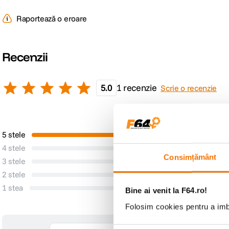
Raportează o eroare
Recenzii
5.0
1 recenzie
Scrie o recenzie
Pro
5 stele
1
Niciun Pro
4 stele
0
Consimțământ
3 stele
0
2 stele
0
1 stea
0
Bine ai venit la F64.ro!
Folosim cookies pentru a imbu