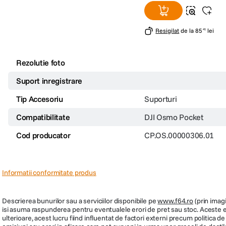
Resigilat
de la
85
lei
41
Rezolutie foto
Suport inregistrare
Tip Accesoriu
Suporturi
Compatibilitate
DJI Osmo Pocket
Cod producator
CP.OS.00000306.01
Informatii conformitate produs
Descrierea bunurilor sau a serviciilor disponibile pe
www.f64.ro
(prin imagi
isi asuma raspunderea pentru eventualele erori de pret sau stoc. Aceste ero
ulterioare, acest lucru fiind influentat de factori externi precum politica 