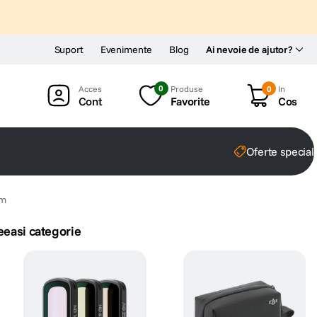
Suport
Evenimente
Blog
Ai nevoie de ajutor?
0
Produse
0
In
Cont
Favorite
Cos
Oferte special
mm
eeasi categorie