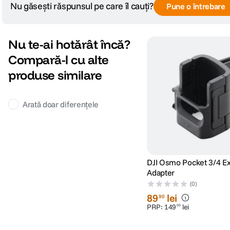
Nu găsești răspunsul pe care îl cauți?
Pune o întrebare
Nu te-ai hotărât încă?
Compară-l cu alte
produse similare
Arată doar diferențele
DJI Osmo Pocket 3/4 E
Adapter
(0)
89
lei
90
PRP:
149
lei
00