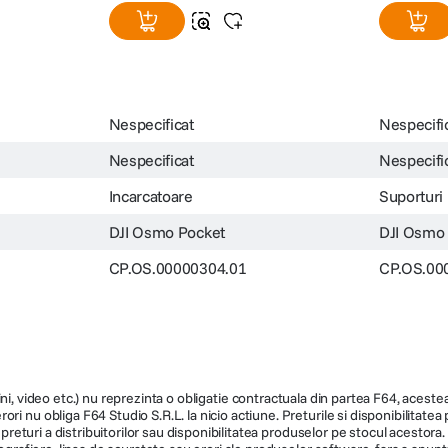
Nespecificat
Nespecifi
Nespecificat
Nespecifi
Incarcatoare
Suporturi
DJI Osmo Pocket
DJI Osmo
CP.OS.00000304.01
CP.OS.00
ni, video etc.) nu reprezinta o obligatie contractuala din partea F64, acestea 
ri nu obliga F64 Studio S.R.L. la nicio actiune. Preturile si disponibilitate
de preturi a distribuitorilor sau disponibilitatea produselor pe stocul acesto