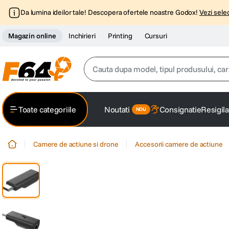
Da lumina ideilor tale! Descopera ofertele noastre Godox!
Vezi selec
Magazin online
Inchirieri
Printing
Cursuri
Cauta dupa model, tipul produsului, caracter
Top Cautari
Toate categoriile
Noutati
Consignatie
Resigila
canon g7x
1
.
Camere de actiune si drone
Accesorii camere de actiune
trepied
2
.
trepied telefon
3
.
peak design
4
.
canon sx740 hs
5
.