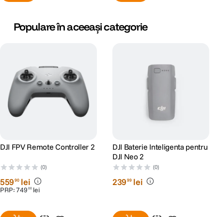
Populare în aceeași categorie
DJI FPV Remote Controller 2
DJI Baterie Inteligenta pentru
DJI Neo 2
(0)
(0)
559
lei
239
lei
90
99
PRP:
749
lei
00