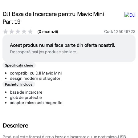
DJI Baza de Incarcare pentru Mavic Mini
Part 19
(
0 recenzii
)
Cod
:
125049723
Acest produs nu mai face parte din oferta noastră.
Descoperă mai jos produse similare.
Specificații cheie
compatibil cu DJI Mavic Mini
design modern si atragator
Pachetul include
baza de incarcare
glob de protectie
adaptor micro usb magnetic
Descriere
Produsul este format dintr-o baza de incarcare cu un port micro-USB