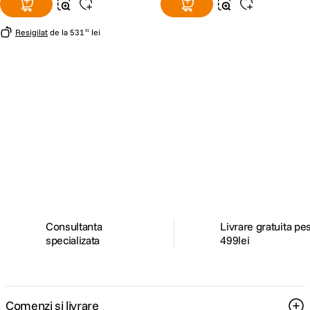
Resigilat
de la
531
lei
91
Alatura-te comunitatii creatorilor
Descopera inspiratie, recomandari utile,
ghiduri foto-video si oferte pregatite special
pentru tine.
Consultanta
Livrare gratuita pe
specializata
499lei
Comenzi si livrare