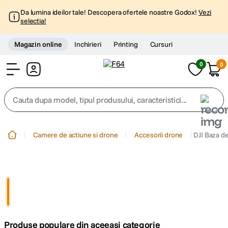
Da lumina ideilor tale! Descopera ofertele noastre Godox!
Vezi
selectia!
Magazin online
Inchirieri
Printing
Cursuri
0
0
Cont
Cauta dupa model, tipul produsului, caracteristici...
Top Cautari
Camere de actiune si drone
Accesorii drone
DJI Baza de
canon g7x
1
.
trepied
2
.
trepied telefon
3
.
Produse populare din aceeasi categorie
peak design
4
.