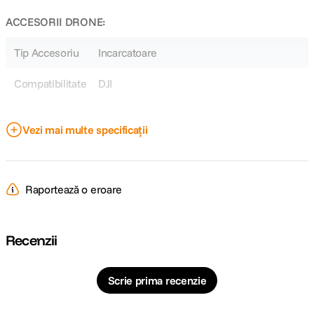
ACCESORII DRONE:
Tip Accesoriu
Incarcatoare
Compatibilitate
DJI
DETALII PRODUCATOR
Vezi mai multe specificații
Cod producator
CP.MA.00000156.01
Raportează o eroare
Recenzii
Scrie prima recenzie