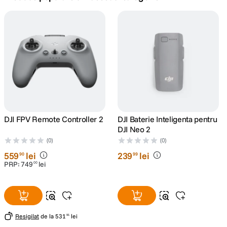
canon sx740 hs
5
.
lavaliera
6
.
card memorie
7
.
ulanzi
8
.
insta 360
DJI FPV Remote Controller 2
DJI Baterie Inteligenta pentru
9
.
DJI Neo 2
(0)
(0)
godox
10
.
559
lei
239
lei
90
99
PRP:
749
lei
00
Resigilat
de la
531
lei
91