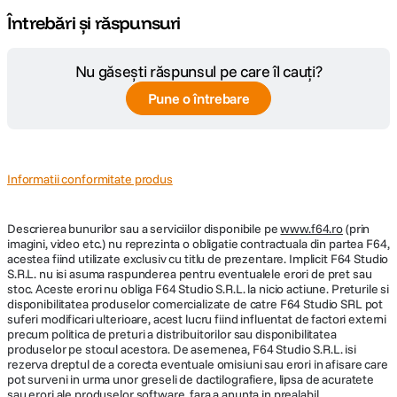
Întrebări și răspunsuri
Nu găsești răspunsul pe care îl cauți?
Pune o întrebare
Informatii conformitate produs
Descrierea bunurilor sau a serviciilor disponibile pe
www.f64.ro
(prin
imagini, video etc.) nu reprezinta o obligatie contractuala din partea F64,
acestea fiind utilizate exclusiv cu titlu de prezentare. Implicit F64 Studio
S.R.L. nu isi asuma raspunderea pentru eventualele erori de pret sau
stoc. Aceste erori nu obliga F64 Studio S.R.L. la nicio actiune. Preturile si
disponibilitatea produselor comercializate de catre F64 Studio SRL pot
suferi modificari ulterioare, acest lucru fiind influentat de factori externi
precum politica de preturi a distribuitorilor sau disponibilitatea
produselor pe stocul acestora. De asemenea, F64 Studio S.R.L. isi
rezerva dreptul de a corecta eventuale omisiuni sau erori in afisare care
pot surveni in urma unor greseli de dactilografiere, lipsa de acuratete
sau erori ale produselor software, fara a anunta in prealabil.