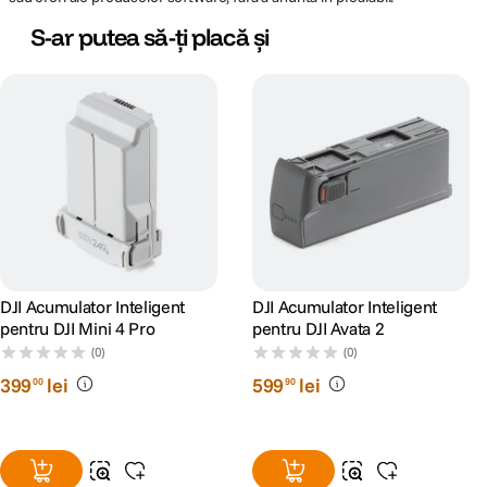
S-ar putea să-ți placă și
DJI Acumulator Inteligent
DJI Acumulator Inteligent
pentru DJI Mini 4 Pro
pentru DJI Avata 2
(0)
(0)
399
lei
599
lei
00
90