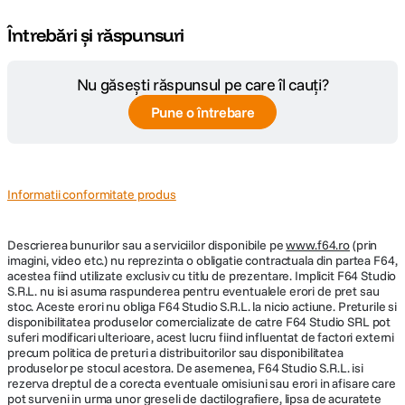
Întrebări și răspunsuri
Nu găsești răspunsul pe care îl cauți?
Pune o întrebare
Informatii conformitate produs
Descrierea bunurilor sau a serviciilor disponibile pe
www.f64.ro
(prin
imagini, video etc.) nu reprezinta o obligatie contractuala din partea F64,
acestea fiind utilizate exclusiv cu titlu de prezentare. Implicit F64 Studio
S.R.L. nu isi asuma raspunderea pentru eventualele erori de pret sau
stoc. Aceste erori nu obliga F64 Studio S.R.L. la nicio actiune. Preturile si
disponibilitatea produselor comercializate de catre F64 Studio SRL pot
suferi modificari ulterioare, acest lucru fiind influentat de factori externi
precum politica de preturi a distribuitorilor sau disponibilitatea
produselor pe stocul acestora. De asemenea, F64 Studio S.R.L. isi
rezerva dreptul de a corecta eventuale omisiuni sau erori in afisare care
pot surveni in urma unor greseli de dactilografiere, lipsa de acuratete