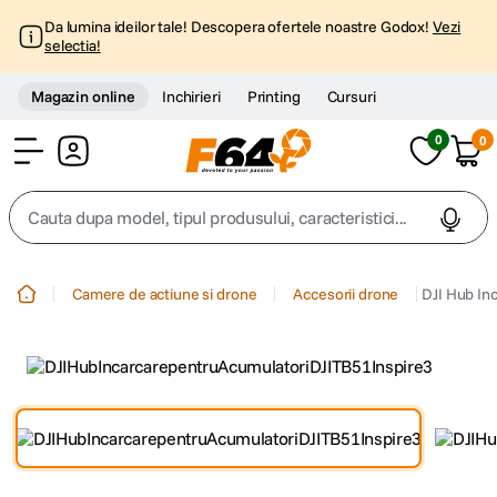
Da lumina ideilor tale! Descopera ofertele noastre Godox!
Vezi
selectia!
Magazin online
Inchirieri
Printing
Cursuri
0
0
Cont
Cauta dupa model, tipul produsului, caracteristici...
Top Cautari
Camere de actiune si drone
Accesorii drone
DJI Hub In
canon g7x
1
.
trepied
2
.
trepied telefon
3
.
peak design
4
.