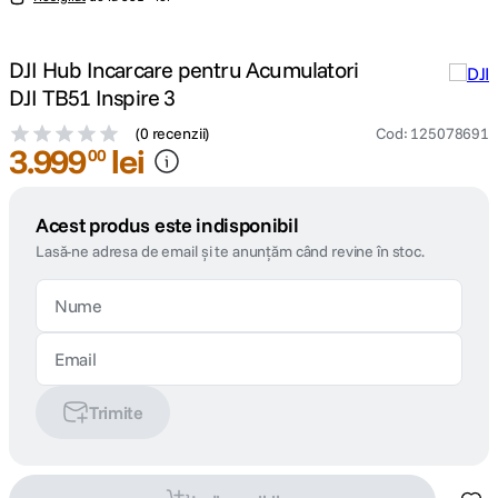
DJI Hub Incarcare pentru Acumulatori
DJI TB51 Inspire 3
(
0 recenzii
)
Cod
:
125078691
3
.
999
lei
00
Acest produs este indisponibil
Lasă-ne adresa de email și te anunțăm când revine în stoc.
Trimite