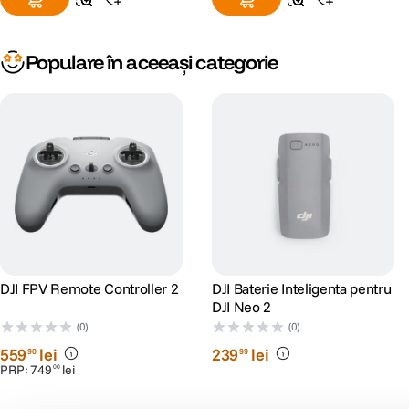
Populare în aceeași categorie
DJI FPV Remote Controller 2
DJI Baterie Inteligenta pentru
DJI Neo 2
(0)
(0)
559
lei
239
lei
90
99
PRP:
749
lei
00