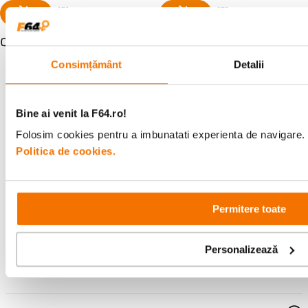
Resigilat
de la
531
lei
91
Consimțământ
Detalii
Bine ai venit la F64.ro!
Alatura-te comunitatii creatorilor
Folosim cookies pentru a imbunatati experienta de navigare. P
Descopera inspiratie, recomandari utile,
Politica de cookies.
ghiduri foto-video si oferte pregatite special
pentru tine.
Permitere toate
Consultanta
Livrare gratuita pe
specializata
499lei
Personalizează