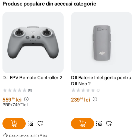
Produse populare din aceeasi categorie
canon sx740 hs
5
.
lavaliera
6
.
card memorie
7
.
ulanzi
8
.
insta 360
9
.
DJI FPV Remote Controller 2
DJI Baterie Inteligenta pentru
DJI Neo 2
godox
10
.
(0)
(0)
559
lei
239
lei
90
99
PRP:
749
lei
00
Resigilat
de la
531
lei
91