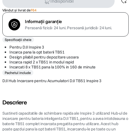
Indisponibil
Vândut și livrat de
F64
Informații garanție
Persoană fizică: 24 luni.
Persoană juridică: 24 luni.
Specificații cheie
Pentru DJI Inspire 3
Incarca pana la opt baterii TB51
Design pliabil pentru depozitare usoara
Incarca rapid 2 x TB51 in modul rapid
Incarcati 8 x TB51 pana la 100% in 160 de minute
Pachetul include
DJI Hub Incarcare pentru Acumulatori DJI TB51 Inspire 3
Descriere
Sustineti capacitatile de schimbare rapida ale Inspire 3 utilizand Hub-ul de
incarcare pentru bateria inteligenta DJI TB51, pentru a avea intotdeauna o
baterie TB51 complet incarcata pregatita pentru utilizare. Acest hub
poate gazdui pana la opt baterii TB51, incarcandu-le pe toate cu un