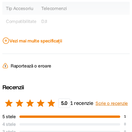
Tip Accesoriu
Telecomenzi
Compatibilitate
DJI
DETALII PRODUCATOR
Vezi mai multe specificații
Cod producator
CP.TR.00000005.01
Raportează o eroare
Recenzii
5.0
1 recenzie
Scrie o recenzie
5 stele
1
4 stele
0
3 stele
0