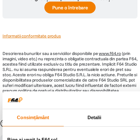
Pune o întrebare
Informatii conformitate produs
Descrierea bunurilor sau a serviciilor disponibile pe
www.f64.ro
(prin
imagini, video etc.) nu reprezinta o obligatie contractuala din partea F64,
acestea fiind utilizate exclusiv cu titlu de prezentare. Implicit F64 Studio
S.R.L. nu isi asuma raspunderea pentru eventualele erori de pret sau
stoc. Aceste erori nu obliga F64 Studio S.R.L. la nicio actiune. Preturile si
disponibilitatea produselor comercializate de catre F64 Studio SRL pot
suferi modificari ulterioare, acest lucru fiind influentat de factori externi
precum politica de preturi a distribuitorilor sau disponibilitatea
produselor pe stocul acestora. De asemenea, F64 Studio S.R.L. isi
rezerva dreptul de a corecta eventuale omisiuni sau erori in afisare care
pot surveni in urma unor greseli de dactilografiere, lipsa de acuratete
sau erori ale produselor software, fara a anunta in prealabil.
Consimțământ
Detalii
S-ar putea să-ți placă și
Bine ai venit la F64.ro!