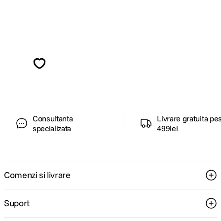
Alatura-te comunitatii creatorilor
Descopera inspiratie, recomandari utile,
ghiduri foto-video si oferte pregatite special
pentru tine.
Consultanta
Livrare gratuita pe
specializata
499lei
Comenzi si livrare
Suport