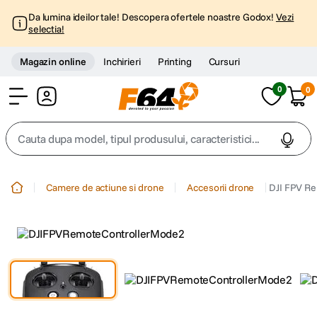
Da lumina ideilor tale! Descopera ofertele noastre Godox!
Vezi
selectia!
Magazin online
Inchirieri
Printing
Cursuri
0
0
Cont
Cauta dupa model, tipul produsului, caracteristici...
Top Cautari
Camere de actiune si drone
Accesorii drone
DJI FPV Re
canon g7x
1
.
trepied
2
.
trepied telefon
3
.
peak design
4
.