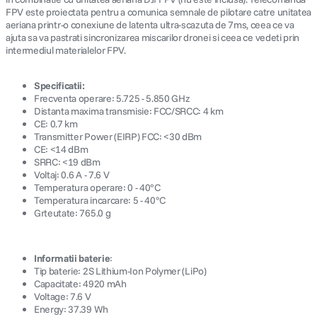
FPV este proiectata pentru a comunica semnale de pilotare catre unitatea
aeriana printr-o conexiune de latenta ultra-scazuta de 7ms, ceea ce va
ajuta sa va pastrati sincronizarea miscarilor dronei si ceea ce vedeti prin
intermediul materialelor FPV.
Specificatii:
Frecventa operare: 5.725 - 5.850 GHz
Distanta maxima transmisie: FCC/SRCC: 4 km
CE: 0.7 km
Transmitter Power (EIRP) FCC: <30 dBm
CE: <14 dBm
SRRC: <19 dBm
Voltaj: 0.6 A - 7.6 V
Temperatura operare: 0 - 40°C
Temperatura incarcare: 5 - 40°C
Grteutate: 765.0 g
Informatii baterie
:
Tip baterie: 2S Lithium-Ion Polymer (LiPo)
Capacitate: 4920 mAh
Voltage: 7.6 V
Energy: 37.39 Wh