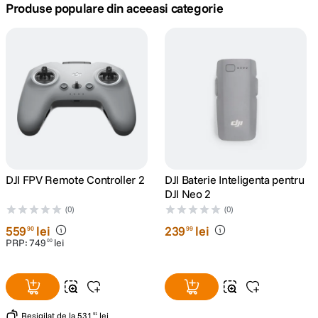
Produse populare din aceeasi categorie
canon sx740 hs
5
.
lavaliera
6
.
sony fx
7
.
card memorie
8
.
dji mic mini
9
.
DJI FPV Remote Controller 2
DJI Baterie Inteligenta pentru
DJI Neo 2
dji osmo
10
.
(0)
(0)
559
lei
239
lei
90
99
PRP:
749
lei
00
Resigilat
de la
531
lei
91