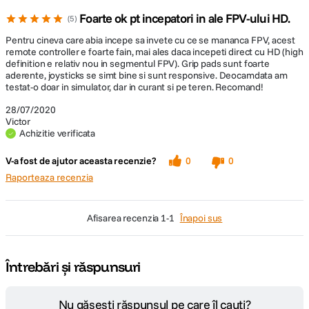
Foarte ok pt incepatori in ale FPV-ului HD.
5
Pentru cineva care abia incepe sa invete cu ce se mananca FPV, acest
remote controller e foarte fain, mai ales daca incepeti direct cu HD (high
definition e relativ nou in segmentul FPV). Grip pads sunt foarte
aderente, joysticks se simt bine si sunt responsive. Deocamdata am
testat-o doar in simulator, dar in curant si pe teren. Recomand!
28/07/2020
Victor
Achizitie verificata
V-a fost de ajutor aceasta recenzie?
0
0
Raporteaza recenzia
afisarea recenzia
1-1
Înapoi sus
Întrebări și răspunsuri
Nu găsești răspunsul pe care îl cauți?