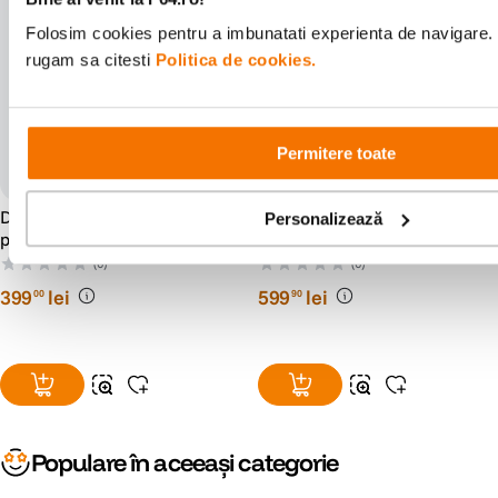
Folosim cookies pentru a imbunatati experienta de navigare. P
rugam sa citesti
Politica de cookies.
Permitere toate
DJI Acumulator Inteligent
DJI Acumulator Inteligent
Personalizează
pentru DJI Mini 4 Pro
pentru DJI Avata 2
(0)
(0)
399
lei
599
lei
00
90
Populare în aceeași categorie