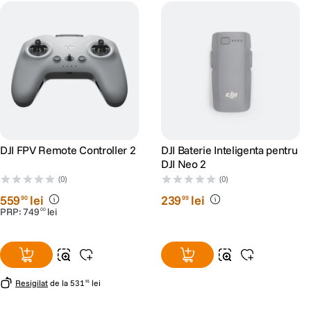
DJI FPV Remote Controller 2
DJI Baterie Inteligenta pentru
DJI Neo 2
(0)
(0)
559
lei
239
lei
90
99
PRP:
749
lei
00
Resigilat
de la
531
lei
91