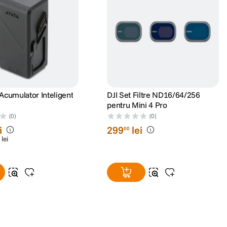
 Acumulator Inteligent
DJI Set Filtre ND16/64/256
pentru Mini 4 Pro
(0)
(0)
i
299
lei
00
lei