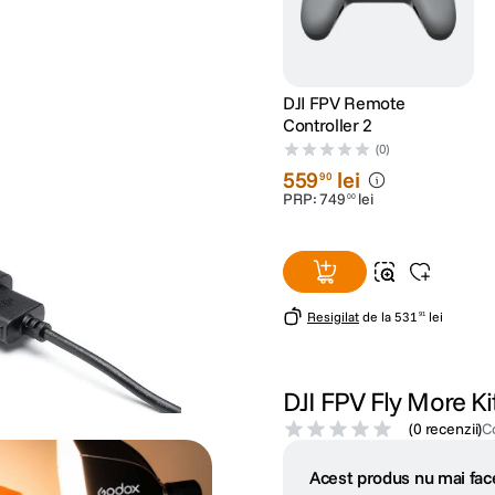
DJI FPV Remote
Controller 2
(0)
559
lei
90
PRP:
749
lei
00
Resigilat
de la
531
lei
91
DJI FPV Fly More Ki
(
0 recenzii
)
C
Acest produs nu mai face