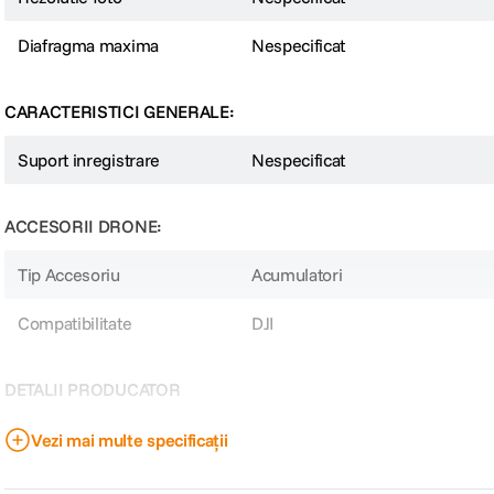
Diafragma maxima
Nespecificat
CARACTERISTICI GENERALE:
Suport inregistrare
Nespecificat
ACCESORII DRONE:
Tip Accesoriu
Acumulatori
Compatibilitate
DJI
DETALII PRODUCATOR
Cod producator
32817
Vezi mai multe specificații