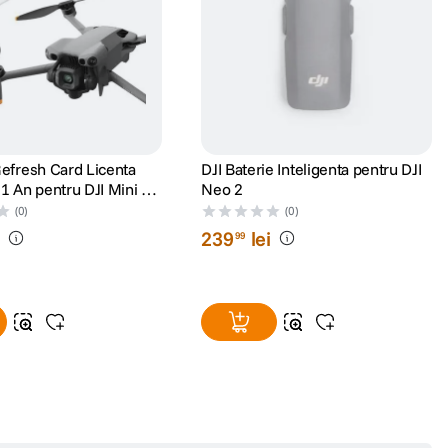
Refresh Card Licenta
DJI Baterie Inteligenta pentru DJI
1 An pentru DJI Mini 5
Neo 2
(0)
(0)
i
239
lei
99