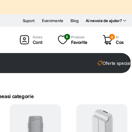
Suport
Evenimente
Blog
Ai nevoie de ajutor?
0
Produse
0
In
Cont
Favorite
Cos
Oferte special
eeasi categorie