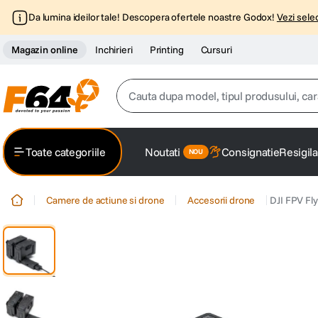
Da lumina ideilor tale! Descopera ofertele noastre Godox!
Vezi selec
Magazin online
Inchirieri
Printing
Cursuri
Cauta dupa model, tipul produsului, caracter
Top Cautari
Toate categoriile
Noutati
Consignatie
Resigila
canon g7x
1
.
Camere de actiune si drone
Accesorii drone
DJI FPV Fly
trepied
2
.
trepied telefon
3
.
peak design
4
.
canon sx740 hs
5
.