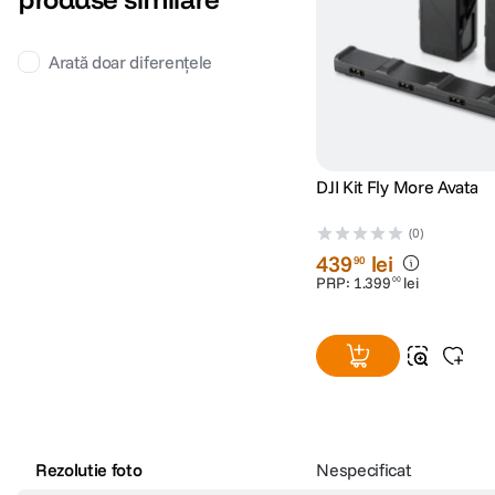
Arată doar diferențele
DJI Kit Fly More Avata
(0)
439
lei
90
PRP:
1
.
399
lei
00
Rezolutie foto
Nespecificat