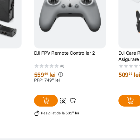
DJI FPV Remote Controller 2
DJI Care 
Asigurare 
Pro
(0)
559
lei
509
le
90
99
PRP:
749
lei
00
Resigilat
de la
531
lei
91