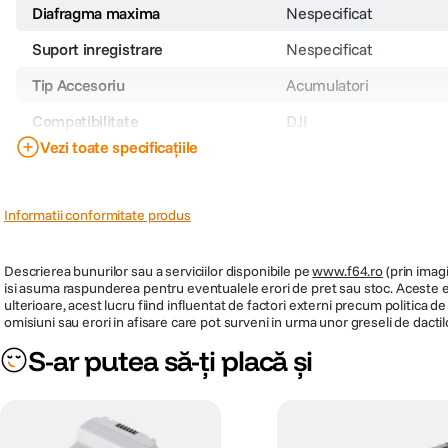
Diafragma maxima
Nespecificat
Suport inregistrare
Nespecificat
Tip Accesoriu
Acumulatori
Compatibilitate
DJI
Vezi toate specificațiile
Acumulator pentru
Cod producator
CP.FP.00000101.01
Informatii conformitate produs
PRP
1399
Descrierea bunurilor sau a serviciilor disponibile pe
www.f64.ro
(prin imagi
isi asuma raspunderea pentru eventualele erori de pret sau stoc. Aceste ero
ulterioare, acest lucru fiind influentat de factori externi precum politica 
omisiuni sau erori in afisare care pot surveni in urma unor greseli de dactil
S-ar putea să-ți placă și