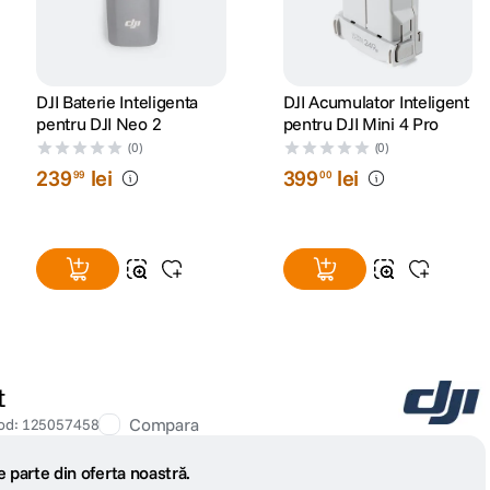
DJI Baterie Inteligenta
DJI Acumulator Inteligent
pentru DJI Neo 2
pentru DJI Mini 4 Pro
(0)
(0)
239
lei
399
lei
99
00
t
Compara
od
:
125057458
 parte din oferta noastră.