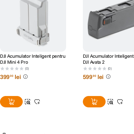
DJI Acumulator Inteligent pentru
DJI Acumulator Inteligent
DJI Mini 4 Pro
DJI Avata 2
(0)
(0)
399
lei
599
lei
00
90