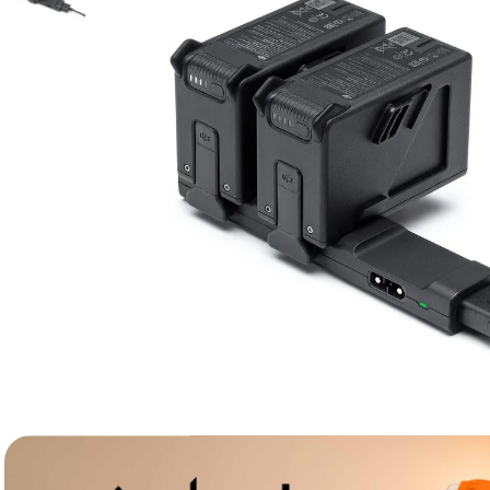
lavaliera
6
.
sony fx
7
.
card memorie
8
.
dji mic mini
9
.
dji osmo
10
.