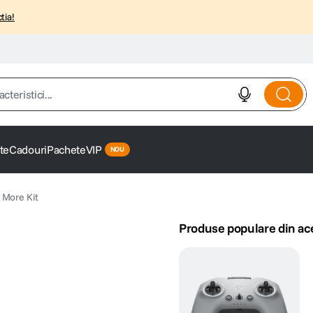
tia!
istici...
te
Cadouri
Pachete
VIP
 More Kit
Produse populare din ac