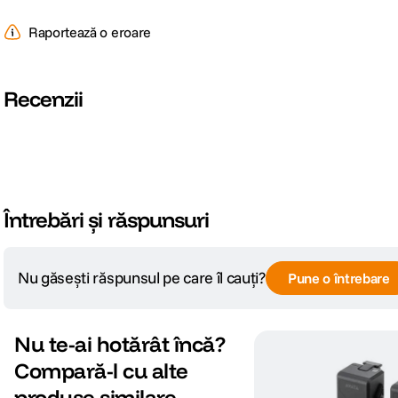
Raportează o eroare
Recenzii
Întrebări și răspunsuri
Nu găsești răspunsul pe care îl cauți?
Pune o întrebare
Nu te-ai hotărât încă?
Compară-l cu alte
produse similare