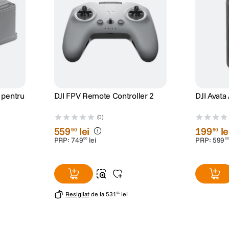
 pentru
DJI FPV Remote Controller 2
DJI Avata
(0)
559
lei
199
le
90
90
PRP:
749
lei
PRP:
599
00
00
Resigilat
de la
531
lei
91