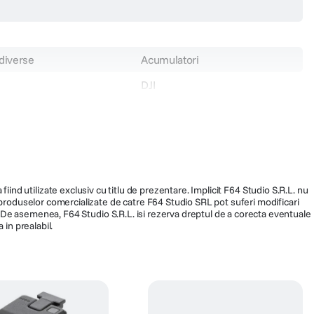
 diverse
Acumulatori
DJI
DJI Neo 2
000753
CP.FP.00000275
239.990
fiind utilizate exclusiv cu titlu de prezentare. Implicit F64 Studio S.R.L. nu
a produselor comercializate de catre F64 Studio SRL pot suferi modificari
ra. De asemenea, F64 Studio S.R.L. isi rezerva dreptul de a corecta eventuale
 in prealabil.