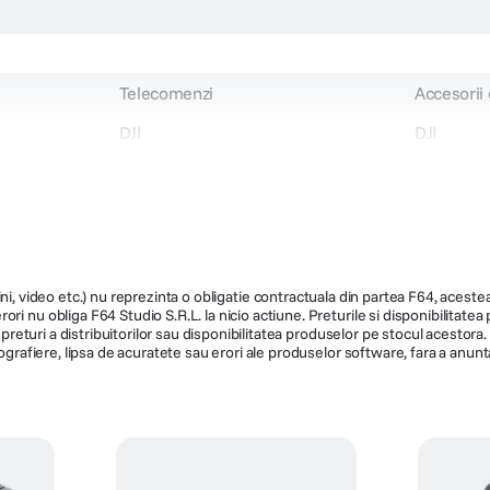
Telecomenzi
Accesorii
DJI
DJI
32824
CP.SH.CR
749
509.990
ni, video etc.) nu reprezinta o obligatie contractuala din partea F64, acestea 
ri nu obliga F64 Studio S.R.L. la nicio actiune. Preturile si disponibilitate
de preturi a distribuitorilor sau disponibilitatea produselor pe stocul acesto
ografiere, lipsa de acuratete sau erori ale produselor software, fara a anunta