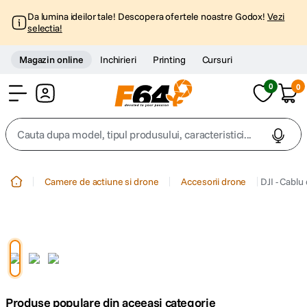
Da lumina ideilor tale! Descopera ofertele noastre Godox!
Vezi
selectia!
Magazin online
Inchirieri
Printing
Cursuri
0
0
Cont
Cauta dupa model, tipul produsului, caracteristici...
Top Cautari
Camere de actiune si drone
Accesorii drone
DJI - Cablu
canon g7x
1
.
trepied
2
.
trepied telefon
3
.
Produse populare din aceeasi categorie
peak design
4
.