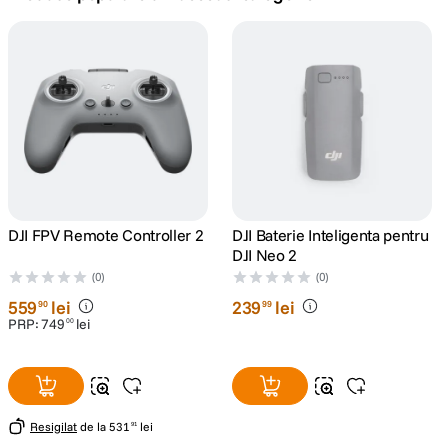
canon sx740 hs
5
.
lavaliera
6
.
sony fx
7
.
card memorie
8
.
dji mic mini
DJI FPV Remote Controller 2
DJI Baterie Inteligenta pentru
9
.
DJI Neo 2
(0)
(0)
dji osmo
10
.
559
lei
239
lei
90
99
PRP:
749
lei
00
Resigilat
de la
531
lei
91