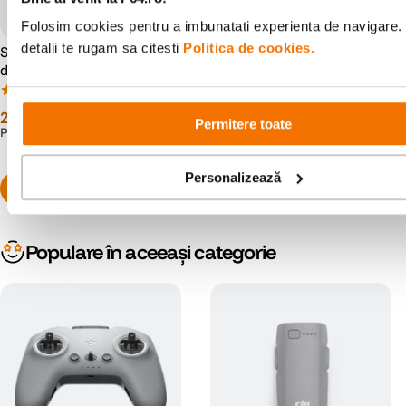
Folosim cookies pentru a imbunatati experienta de navigare.
detalii te rugam sa citesti
Politica de cookies.
SanDisk Extreme PRO Card
DJI Acumulator Inteligent
de Memorie SD 128GB
pentru DJI Mini 4 Pro
SDXC UHS-I Class 10 U3 V30
(87)
(0)
+ 2 Ani RescuePRO Deluxe
279
lei
399
lei
00
00
Permitere toate
PRP:
339
lei
90
Personalizează
Populare în aceeași categorie