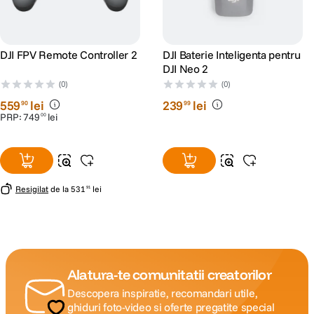
DJI FPV Remote Controller 2
DJI Baterie Inteligenta pentru
DJI Neo 2
(0)
(0)
559
lei
239
lei
90
99
PRP:
749
lei
00
Resigilat
de la
531
lei
91
Alatura-te comunitatii creatorilor
Descopera inspiratie, recomandari utile,
ghiduri foto-video si oferte pregatite special