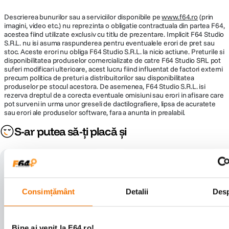
Descrierea bunurilor sau a serviciilor disponibile pe
www.f64.ro
(prin
imagini, video etc.) nu reprezinta o obligatie contractuala din partea F64,
acestea fiind utilizate exclusiv cu titlu de prezentare. Implicit F64 Studio
S.R.L. nu isi asuma raspunderea pentru eventualele erori de pret sau
stoc. Aceste erori nu obliga F64 Studio S.R.L. la nicio actiune. Preturile si
disponibilitatea produselor comercializate de catre F64 Studio SRL pot
suferi modificari ulterioare, acest lucru fiind influentat de factori externi
precum politica de preturi a distribuitorilor sau disponibilitatea
produselor pe stocul acestora. De asemenea, F64 Studio S.R.L. isi
rezerva dreptul de a corecta eventuale omisiuni sau erori in afisare care
pot surveni in urma unor greseli de dactilografiere, lipsa de acuratete
sau erori ale produselor software, fara a anunta in prealabil.
S-ar putea să-ți placă și
Consimțământ
Detalii
Des
Bine ai venit la F64.ro!