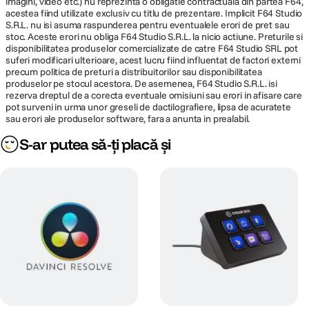
imagini, video etc.) nu reprezinta o obligatie contractuala din partea F64,
Format display
QHD+
acestea fiind utilizate exclusiv cu titlu de prezentare. Implicit F64 Studio
S.R.L. nu isi asuma raspunderea pentru eventualele erori de pret sau
stoc. Aceste erori nu obliga F64 Studio S.R.L. la nicio actiune. Preturile si
Tehnologie
165 Hz, antireflex, 100 % DCI-P3 standard,
disponibilitatea produselor comercializate de catre F64 Studio SRL pot
display
300 niti, LBL, DDS, NVIDIA G-SYNC
suferi modificari ulterioare, acest lucru fiind influentat de factori externi
precum politica de preturi a distribuitorilor sau disponibilitatea
produselor pe stocul acestora. De asemenea, F64 Studio S.R.L. isi
Rezolutie
2560 x 1600 pixeli
rezerva dreptul de a corecta eventuale omisiuni sau erori in afisare care
pot surveni in urma unor greseli de dactilografiere, lipsa de acuratete
sau erori ale produselor software, fara a anunta in prealabil.
MEMORIE
S-ar putea să-ți placă și
Tastatura care duce performanta la alt nivel
Capacitate
64 GB
Bucurati-va de confort si precizie cu o tastatura complet integrata, ce
memorie
include bloc numeric si un touchpad generos. Optional, tastatura
mecanica Cherry aduce un plus de performanta prin contacte din otel
Tip memorie
DDR5
inoxidabil, incinte placate cu aur, cursa a tastelor de 1,8 mm si o
durabilitate de pana la 15 milioane de apasari.
HARD DISK
Eleganta functionala
Tip stocare
SSD
Picioarele de sprijin redesenate si orificiile de ventilatie marite
optimizeaza fluxul de aer pentru o racire mai eficienta.
Capacitate