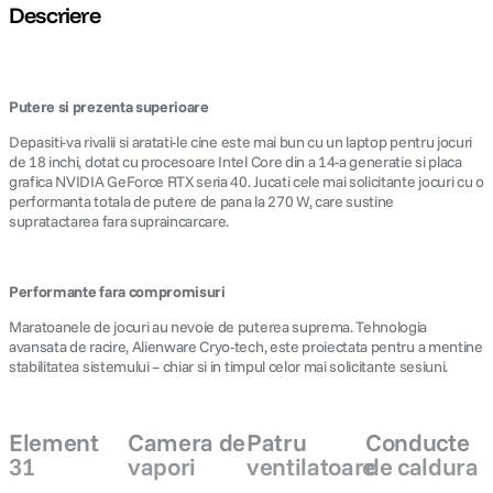
Descriere
Putere si prezenta superioare
Depasiti-va rivalii si aratati-le cine este mai bun cu un laptop pentru jocuri
de 18 inchi, dotat cu procesoare Intel Core din a 14-a generatie si placa
grafica NVIDIA GeForce RTX seria 40. Jucati cele mai solicitante jocuri cu o
performanta totala de putere de pana la 270 W, care sustine
supratactarea fara supraincarcare.
Performante fara compromisuri
Maratoanele de jocuri au nevoie de puterea suprema. Tehnologia
avansata de racire, Alienware Cryo-tech, este proiectata pentru a mentine
stabilitatea sistemului – chiar si in timpul celor mai solicitante sesiuni.
Element
Camera de
Patru
Conducte
31
vapori
ventilatoare
de caldura