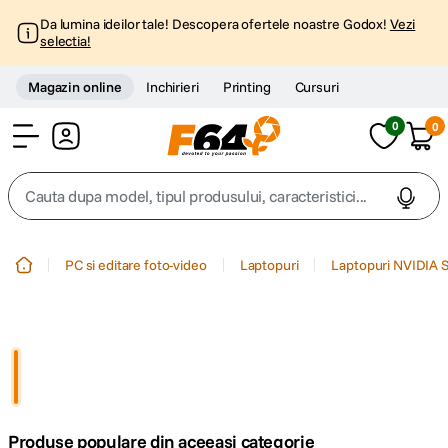
Da lumina ideilor tale! Descopera ofertele noastre Godox!
Vezi
selectia!
Magazin online
Inchirieri
Printing
Cursuri
0
0
Cont
Cauta dupa model, tipul produsului, caracteristici...
Top Cautari
PC si editare foto-video
Laptopuri
Laptopuri NVIDIA S
canon g7x
1
.
trepied
2
.
trepied telefon
3
.
Produse populare din aceeasi categorie
peak design
4
.