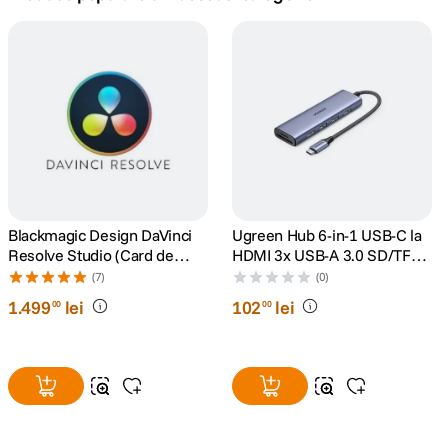
canon sx740 hs
5
.
lavaliera
6
.
card memorie
7
.
dji mic mini
8
.
dji osmo
Blackmagic Design DaVinci
Ugreen Hub 6-in-1 USB-C la
9
.
Resolve Studio (Card de
HDMI 3x USB-A 3.0 SD/TF
Activare)
Gri
(7)
(0)
insta 360
10
.
1
.
499
lei
102
lei
00
00