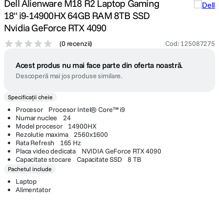
Dell Alienware M18 R2 Laptop Gaming
18'' i9-14900HX 64GB RAM 8TB SSD
Nvidia GeForce RTX 4090
(
0 recenzii
)
Cod
:
125087275
Acest produs nu mai face parte din oferta noastră.
Descoperă mai jos produse similare.
Specificații cheie
Procesor Procesor Intel® Core™ i9
Numar nuclee 24
Model procesor 14900HX
Rezolutie maxima 2560x1600
Rata Refresh 165 Hz
Placa video dedicata NVIDIA GeForce RTX 4090
Capacitate stocare Capacitate SSD 8 TB
Pachetul include
Laptop
Alimentator