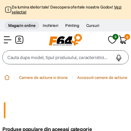
Da lumina ideilor tale! Descopera ofertele noastre Godox!
Vezi
selectia!
Magazin online
Inchirieri
Printing
Cursuri
0
0
Cont
Cauta dupa model, tipul produsului, caracteristici...
Top Cautari
Camere de actiune si drone
Accesorii camere de actiune
canon g7x
1
.
trepied
2
.
trepied telefon
3
.
Produse populare din aceeasi categorie
peak design
4
.