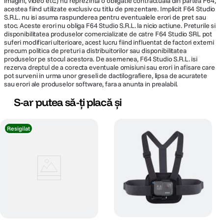
imagini, video etc.) nu reprezinta o obligatie contractuala din partea F64,
acestea fiind utilizate exclusiv cu titlu de prezentare. Implicit F64 Studio
S.R.L. nu isi asuma raspunderea pentru eventualele erori de pret sau
stoc. Aceste erori nu obliga F64 Studio S.R.L. la nicio actiune. Preturile si
disponibilitatea produselor comercializate de catre F64 Studio SRL pot
suferi modificari ulterioare, acest lucru fiind influentat de factori externi
precum politica de preturi a distribuitorilor sau disponibilitatea
produselor pe stocul acestora. De asemenea, F64 Studio S.R.L. isi
rezerva dreptul de a corecta eventuale omisiuni sau erori in afisare care
pot surveni in urma unor greseli de dactilografiere, lipsa de acuratete
sau erori ale produselor software, fara a anunta in prealabil.
S-ar putea să-ți placă și
Resigilat