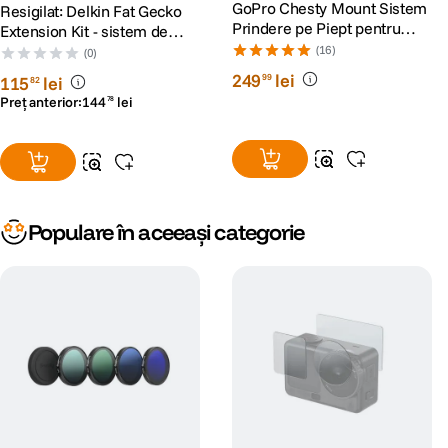
GoPro Chesty Mount Sistem
Resigilat: Delkin Fat Gecko
Prindere pe Piept pentru
Extension Kit - sistem de
Camerele Video GoPro
prelungire pentru produsele
(16)
(0)
Delkin - RS1050820
249
lei
99
115
lei
82
Preț anterior:
144
lei
78
Populare în aceeași categorie