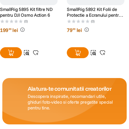
SmallRig 5895 Kit filtre ND
SmallRig 5892 Kit Folii de
pentru DJI Osmo Action 6
Protectie a Ecranului pentru
DJI Osmo Action 6
(0)
(0)
199
lei
79
lei
99
99
Alatura-te comunitatii creatorilor
Descopera inspiratie, recomandari utile,
ghiduri foto-video si oferte pregatite special
pentru tine.