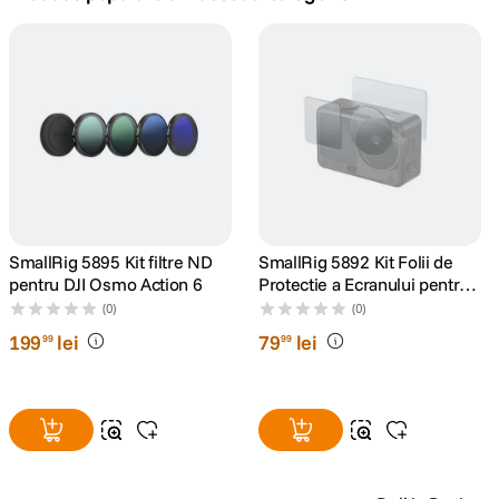
canon sx740 hs
5
.
lavaliera
6
.
card memorie
7
.
dji mic mini
8
.
dji osmo
SmallRig 5895 Kit filtre ND
SmallRig 5892 Kit Folii de
9
.
pentru DJI Osmo Action 6
Protectie a Ecranului pentru
DJI Osmo Action 6
(0)
(0)
insta 360
10
.
199
lei
79
lei
99
99