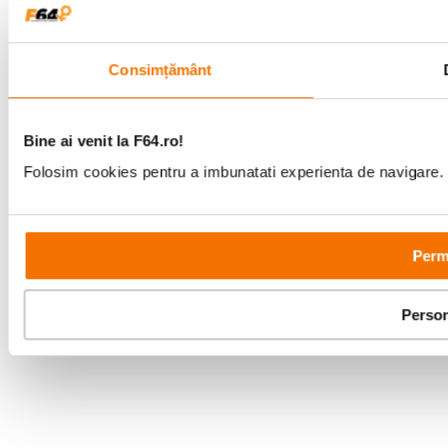
Consimțământ
Bine ai venit la F64.ro!
Folosim cookies pentru a imbunatati experienta de navigare. P
Permi
Person