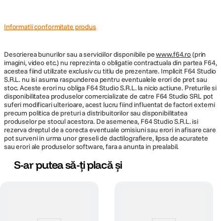
Informatii conformitate produs
Descrierea bunurilor sau a serviciilor disponibile pe
www.f64.ro
(prin
imagini, video etc.) nu reprezinta o obligatie contractuala din partea F64,
acestea fiind utilizate exclusiv cu titlu de prezentare. Implicit F64 Studio
S.R.L. nu isi asuma raspunderea pentru eventualele erori de pret sau
stoc. Aceste erori nu obliga F64 Studio S.R.L. la nicio actiune. Preturile si
disponibilitatea produselor comercializate de catre F64 Studio SRL pot
suferi modificari ulterioare, acest lucru fiind influentat de factori externi
precum politica de preturi a distribuitorilor sau disponibilitatea
produselor pe stocul acestora. De asemenea, F64 Studio S.R.L. isi
rezerva dreptul de a corecta eventuale omisiuni sau erori in afisare care
pot surveni in urma unor greseli de dactilografiere, lipsa de acuratete
sau erori ale produselor software, fara a anunta in prealabil.
S-ar putea să-ți placă și