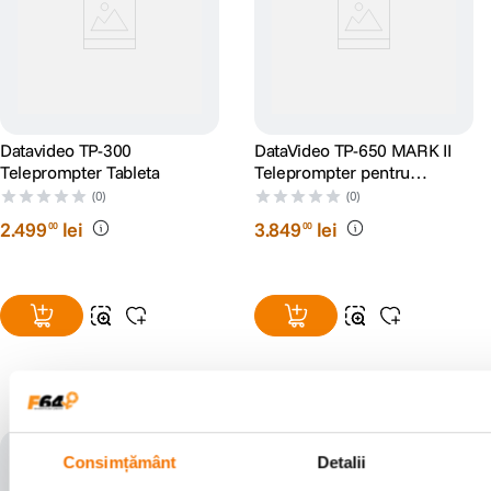
Datavideo TP-300
DataVideo TP-650 MARK II
Teleprompter Tableta
Teleprompter pentru
Camcordere
(0)
(0)
2
.
499
lei
3
.
849
lei
00
00
Populare în aceeași categorie
Consimțământ
Detalii