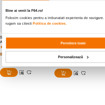
Bine ai venit la F64.ro!
Folosim cookies pentru a imbunatati experienta de navigare. P
rugam sa citesti
Politica de cookies.
SmallRig 2066B Brat
Ulanzi Ventilator de Racire
Articulat 24cm
pentru Camera Sony / Canon
Permitere toate
/ FUJIFILM Negru
(11)
(1)
81
lei
00
147
lei
00
Personalizează