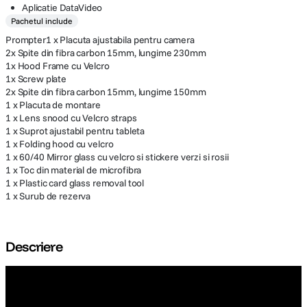
Aplicatie DataVideo
Pachetul include
Prompter1 x Placuta ajustabila pentru camera
2x Spite din fibra carbon 15mm, lungime 230mm
1x Hood Frame cu Velcro
1x Screw plate
2x Spite din fibra carbon 15mm, lungime 150mm
1 x Placuta de montare
1 x Lens snood cu Velcro straps
1 x Suprot ajustabil pentru tableta
1 x Folding hood cu velcro
1 x 60/40 Mirror glass cu velcro si stickere verzi si rosii
1 x Toc din material de microfibra
1 x Plastic card glass removal tool
1 x Surub de rezerva
Descriere