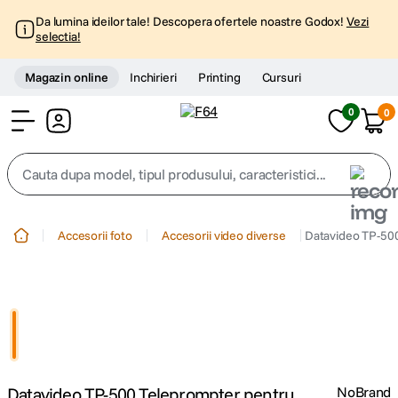
Da lumina ideilor tale! Descopera ofertele noastre Godox!
Vezi
selectia!
Magazin online
Inchirieri
Printing
Cursuri
0
0
Cont
Cauta dupa model, tipul produsului, caracteristici...
Top Cautari
Accesorii foto
Accesorii video diverse
Datavideo TP-50
canon g7x
1
.
trepied
2
.
trepied telefon
3
.
Datavideo TP-500 Teleprompter pentru
NoBrand
peak design
4
.