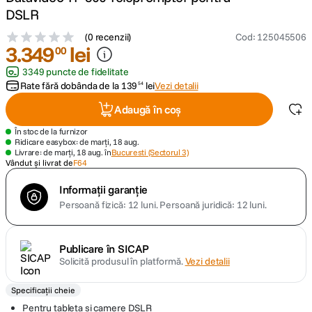
DSLR
canon sx740 hs
5
.
(
0 recenzii
)
Cod
:
125045506
3
.
349
lei
00
lavaliera
6
.
3349 puncte de fidelitate
Rate fără dobânda de la
139
lei
Vezi detalii
54
card memorie
7
.
Adaugă în coș
ulanzi
8
.
În stoc de la furnizor
Ridicare easybox: de marți, 18 aug.
Livrare: de marți, 18 aug. în
Bucuresti (Sectorul 3)
insta 360
Vândut și livrat de
F64
9
.
Informații garanție
godox
10
.
Persoană fizică: 12 luni.
Persoană juridică: 12 luni.
Publicare în SICAP
Solicită produsul în platformă.
Vezi detalii
Specificații cheie
Pentru tableta si camere DSLR