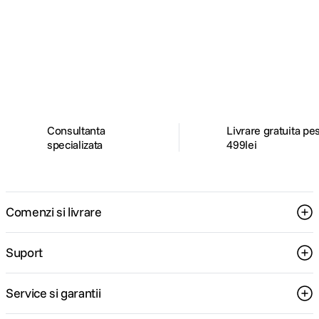
Alatura-te comunitatii creatorilor
Descopera inspiratie, recomandari utile,
ghiduri foto-video si oferte pregatite special
pentru tine.
Consultanta
Livrare gratuita pe
specializata
499lei
Comenzi si livrare
Suport
Service si garantii