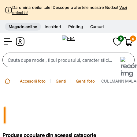
Da lumina ideilor tale! Descopera ofertele noastre Godox!
Vezi
selectia!
Magazin online
Inchirieri
Printing
Cursuri
0
0
Cont
Cauta dupa model, tipul produsului, caracteristici...
Top Cautari
Accesorii foto
Genti
Genti foto
CULLMANN MALAGA 
canon g7x
1
.
trepied
2
.
trepied telefon
3
.
Produse populare din aceeasi categorie
peak design
4
.