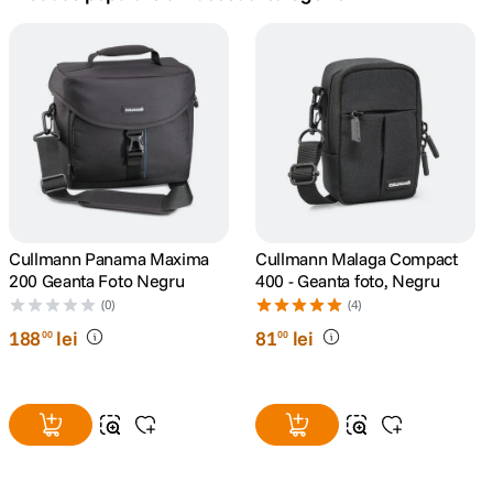
canon sx740 hs
5
.
lavaliera
6
.
card memorie
7
.
dji mic mini
8
.
dji osmo
Cullmann Panama Maxima
Cullmann Malaga Compact
9
.
200 Geanta Foto Negru
400 - Geanta foto, Negru
(0)
(4)
insta 360
10
.
188
lei
81
lei
00
00