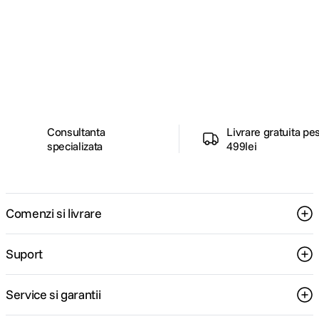
Alatura-te comunitatii creatorilor
Descopera inspiratie, recomandari utile,
ghiduri foto-video si oferte pregatite special
pentru tine.
Consultanta
Livrare gratuita pe
specializata
499lei
Comenzi si livrare
Suport
Service si garantii