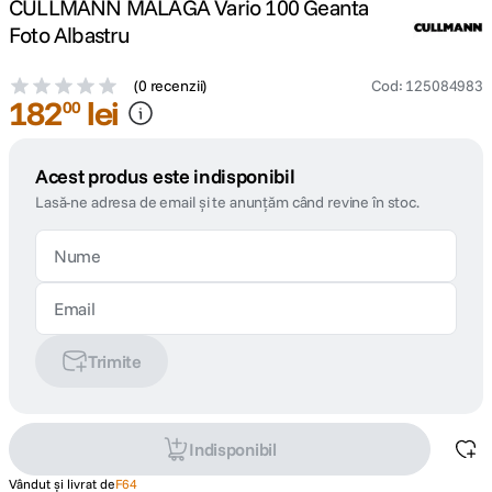
CULLMANN MALAGA Vario 100 Geanta
Foto Albastru
(
0 recenzii
)
Cod
:
125084983
182
lei
00
Acest produs este indisponibil
Lasă-ne adresa de email și te anunțăm când revine în stoc.
Trimite
Indisponibil
Vândut și livrat de
F64