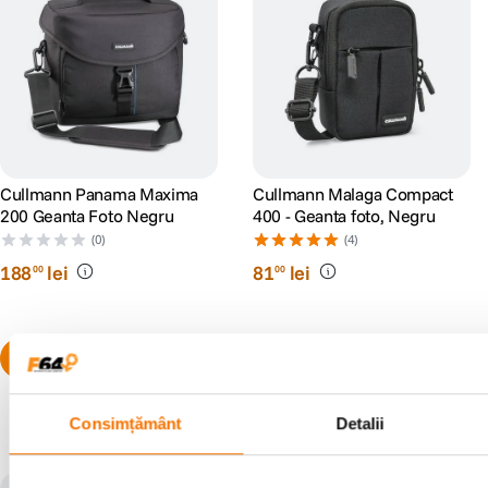
Cullmann Panama Maxima
Cullmann Malaga Compact
200 Geanta Foto Negru
400 - Geanta foto, Negru
(0)
(4)
188
lei
81
lei
00
00
Consimțământ
Detalii
Populare în aceeași categorie