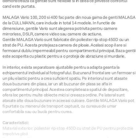
demonstreaza ca gentile sunt flexibile si in ceea ce priveste confortul
cand este purtata.
MALAGA Vario 100, 200 si 400 fac parte din noua gama de genti MALAGA
de la CULLMANN, care include in total 14 modele. In functie de
dimensiune, gentile Vario sunt alegerea potrivita pentru camere
mirrorless, DSLR, camere video sau camere de actiune.
Gentile MALAGA Vario sunt fabricate din poliester rip-stop 450D cu un
strat de PU. Acesta protejeaza camera de ploaie. Acelasi scop il are si
fermoarul dublu impermeabil pentru compartimentul principal. Baza gentii
este acoperita cu plastic pentru a o proteja de abraziune si murdarie.
In interior, exista separatoare ajustabile pentru a adapta geanta la
echipamentul individual al fotografului. Buzunarul frontal are un fermoar si
un pliu elastic pentru a crea suficient spatiu. Pe interiorul sunt atasate
doua buzunare din plasa, iar un alt buzunar din plasa se afla in
compartimentul principal. Acestea completeaza spatiul de depozitare,
ofera loc pentru multe obiecte mici si creeaza ordine. Pe lateral sunt
atasate alte doua buzunare in aceeasi culoare. Gentile MALAGA Vario pot
fi purtate cu manerul de transport captusit, cu cureaua de umar
confortabila sau cu bucla pentru curea.
Caracteristici:
Material exterior: poliester rip-stop 450D cu strat de PU pentru protectie
impotriva ploii