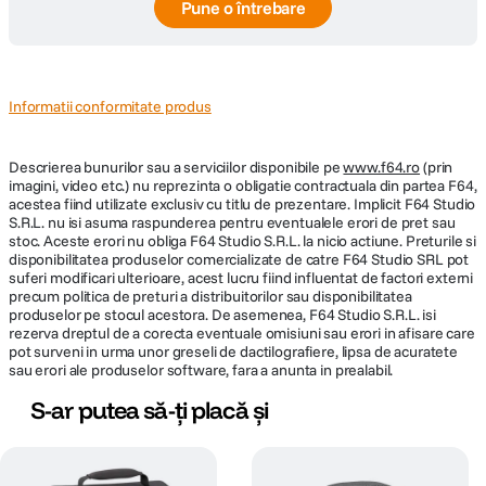
Pune o întrebare
Informatii conformitate produs
Descrierea bunurilor sau a serviciilor disponibile pe
www.f64.ro
(prin
imagini, video etc.) nu reprezinta o obligatie contractuala din partea F64,
acestea fiind utilizate exclusiv cu titlu de prezentare. Implicit F64 Studio
S.R.L. nu isi asuma raspunderea pentru eventualele erori de pret sau
stoc. Aceste erori nu obliga F64 Studio S.R.L. la nicio actiune. Preturile si
disponibilitatea produselor comercializate de catre F64 Studio SRL pot
suferi modificari ulterioare, acest lucru fiind influentat de factori externi
precum politica de preturi a distribuitorilor sau disponibilitatea
produselor pe stocul acestora. De asemenea, F64 Studio S.R.L. isi
rezerva dreptul de a corecta eventuale omisiuni sau erori in afisare care
pot surveni in urma unor greseli de dactilografiere, lipsa de acuratete
sau erori ale produselor software, fara a anunta in prealabil.
S-ar putea să-ți placă și