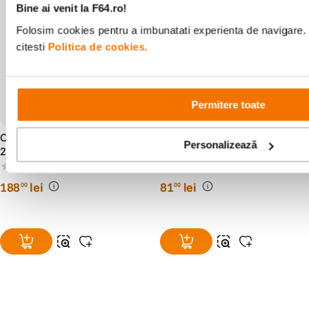
Bine ai venit la F64.ro!
Folosim cookies pentru a imbunatati experienta de navigare. 
citesti
Politica de cookies.
Permitere toate
Cullmann Panama Maxima
Cullmann Malaga Compact
Personalizează
200 Geanta Foto Negru
400 - Geanta foto, Negru
(0)
(4)
188
lei
81
lei
00
00