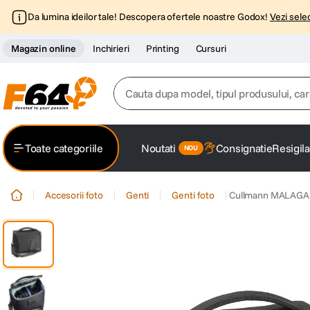
Da lumina ideilor tale! Descopera ofertele noastre Godox!
Vezi selec
Magazin online
Inchirieri
Printing
Cursuri
Cauta dupa model, tipul produsului, caracter
Top Cautari
Toate categoriile
Noutati
Consignatie
Resigila
canon g7x
1
.
Accesorii foto
Genti
Genti foto
Cullmann MALAGA 
trepied
2
.
trepied telefon
3
.
peak design
4
.
canon sx740 hs
5
.