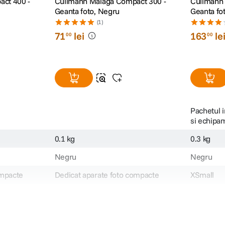
ct 400 -
Cullmann Malaga Compact 300 -
Cullmann 
Geanta foto, Negru
Geanta fo
(1)
71
lei
163
le
00
00
Pachetul 
si echipam
0.1 kg
0.3 kg
Negru
Negru
ompacte
Dedicat aparate foto compacte
XSmall
Genti foto
Genti foto