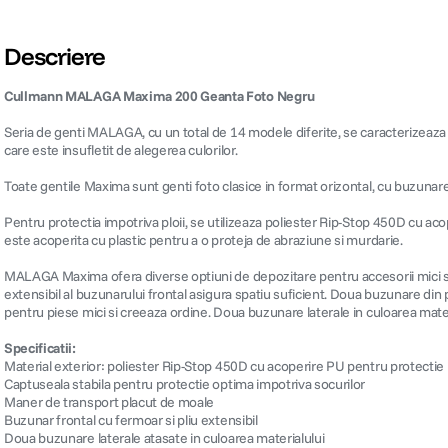
Descriere
Cullmann MALAGA Maxima 200 Geanta Foto Negru
Seria de genti MALAGA, cu un total de 14 modele diferite, se caracterizeaza 
care este insufletit de alegerea culorilor.
Toate gentile Maxima sunt genti foto clasice in format orizontal, cu buzunare
Pentru protectia impotriva ploii, se utilizeaza poliester Rip-Stop 450D cu aco
este acoperita cu plastic pentru a o proteja de abraziune si murdarie.
MALAGA Maxima ofera diverse optiuni de depozitare pentru accesorii mici si ma
extensibil al buzunarului frontal asigura spatiu suficient. Doua buzunare din 
pentru piese mici si creeaza ordine. Doua buzunare laterale in culoarea mate
Specificatii:
Material exterior: poliester Rip-Stop 450D cu acoperire PU pentru protectie i
Captuseala stabila pentru protectie optima impotriva socurilor
Maner de transport placut de moale
Buzunar frontal cu fermoar si pliu extensibil
Doua buzunare laterale atasate in culoarea materialului