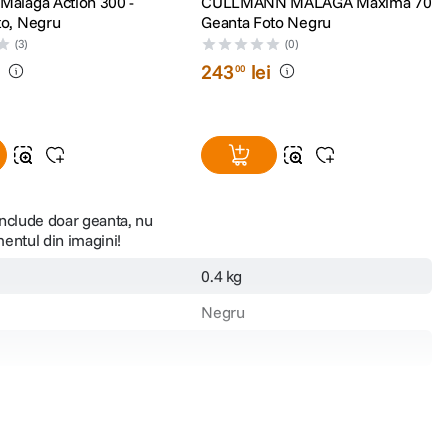
Malaga Action 300 -
CULLMANN MALAGA Maxima 70
to, Negru
Geanta Foto Negru
(3)
(0)
i
243
lei
00
include doar geanta, nu
entul din imagini!
0.4 kg
Negru
Genti foto
Poliester Rip-Stop 450D