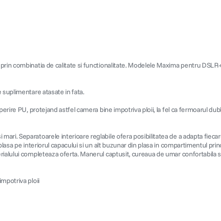
prin combinatia de calitate si functionalitate. Modelele Maxima pentru DSLR-u
 suplimentare atasate in fata.
perire PU, protejand astfel camera bine impotriva ploii, la fel ca fermoarul du
ri. Separatoarele interioare reglabile ofera posibilitatea de a adapta fiecare 
plasa pe interiorul capacului si un alt buzunar din plasa in compartimentul pri
rialului completeaza oferta. Manerul captusit, cureaua de umar confortabila si
mpotriva ploii