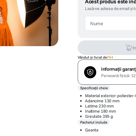
Acest produs este ind
Lasă-ne adresa de email și 
I
Vândut și livrat de
F64
Informații garanț
Persoană fizică: 12 
Specificații cheie
Material exterior: poliester
Adancime 130 mm
Latime 230 mm
Inaltime 180 mm
Greutate 395 g
Pachetul include
Geanta