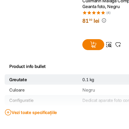
Cullmann Malaga Compa
Geanta foto, Negru
(4)
81
lei
00
Product info bullet
Greutate
0.1 kg
Culoare
Negru
Configuratie
Dedicat aparate foto c
Tip geanta
Genti foto
Vezi toate specificațiile
Material exterior