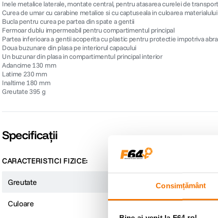
Inele metalice laterale, montate central, pentru atasarea curelei de transpor
Curea de umar cu carabine metalice si cu captuseala in culoarea materialului
Bucla pentru curea pe partea din spate a gentii
Fermoar dublu impermeabil pentru compartimentul principal
Partea inferioara a gentii acoperita cu plastic pentru protectie impotriva abra
Doua buzunare din plasa pe interiorul capacului
Un buzunar din plasa in compartimentul principal interior
Adancime 130 mm
Latime 230 mm
Inaltime 180 mm
Greutate 395 g
Specificații
CARACTERISTICI FIZICE:
Greutate
0.4 kg
Consimțământ
Culoare
Negru
Bine ai venit la F64.ro!