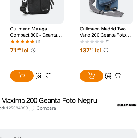
Cullmann Malaga
Cullmann Madrid Two
Compact 300 - Geanta
Vario 200 Geanta Foto
foto, Negru
Albastru
(1)
(0)
71
lei
137
lei
00
00
Maxima 200 Geanta Foto Negru
Compara
od
:
125084999