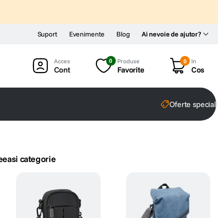
Suport
Evenimente
Blog
Ai nevoie de ajutor?
0
Produse
0
In
Cont
Favorite
Cos
Oferte special
eeasi categorie