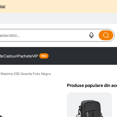
tia!
istici...
te
Cadouri
Pachete
VIP
Maxima 200 Geanta Foto Negru
Produse populare din ac