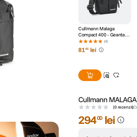
Cullmann Malaga
Compact 400 - Geanta
foto, Negru
(4)
81
lei
00
Cullmann MALAGA 
(
0 recenzii
)
C
294
lei
00