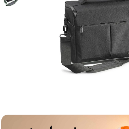
lavaliera
6
.
sony fx
7
.
card memorie
8
.
dji mic mini
9
.
dji osmo
10
.