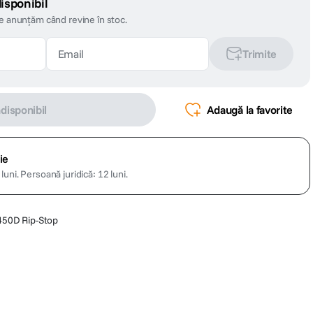
isponibil
te anunțăm când revine în stoc.
Trimite
ndisponibil
Adaugă la favorite
ie
luni.
Persoană juridică: 12 luni.
 450D Rip-Stop