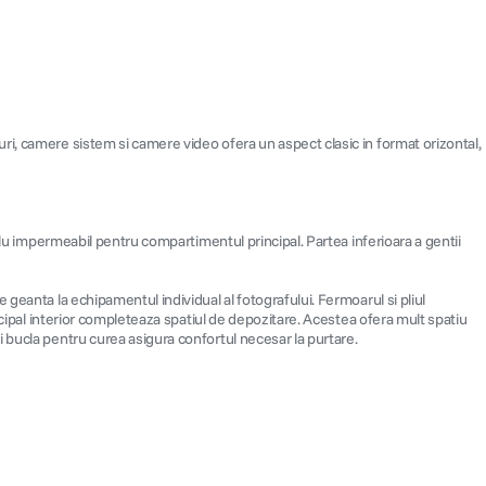
ri, camere sistem si camere video ofera un aspect clasic in format orizontal,
blu impermeabil pentru compartimentul principal. Partea inferioara a gentii
geanta la echipamentul individual al fotografului. Fermoarul si pliul
ncipal interior completeaza spatiul de depozitare. Acestea ofera mult spatiu
 bucla pentru curea asigura confortul necesar la purtare.