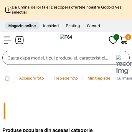
Da lumina ideilor tale! Descopera ofertele noastre Godox!
Vezi
selectia!
Magazin online
Inchirieri
Printing
Cursuri
0
0
Cont
Cauta dupa model, tipul produsului, caracteristici...
Top Cautari
Accesorii foto
Trepiede foto
Minitrepiede
Cullmann
canon g7x
1
.
trepied
2
.
trepied telefon
3
.
Produse populare din aceeasi categorie
peak design
4
.