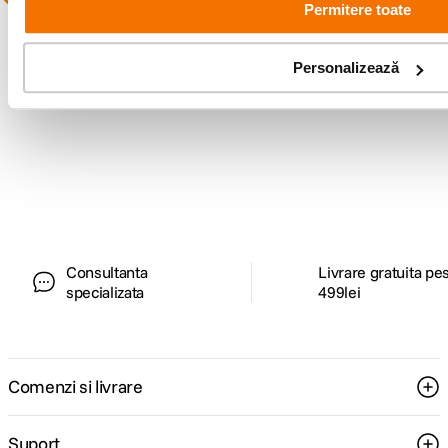
Permitere toate
Personalizează
Alatura-te comunitatii creatorilor
Descopera inspiratie, recomandari utile,
ghiduri foto-video si oferte pregatite special
pentru tine.
Consultanta
Livrare gratuita pe
specializata
499lei
Comenzi si livrare
Suport