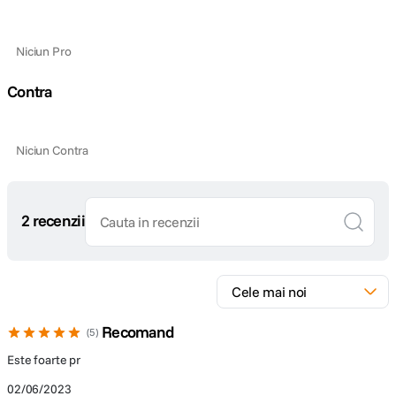
DETALII PRODUCATOR
Niciun Pro
Cod producator
50060
Contra
Niciun Contra
2 recenzii
Recomand
5
Este foarte pr
02/06/2023