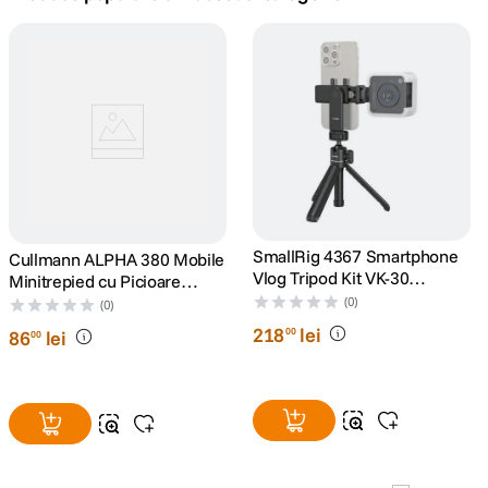
canon sx740 hs
5
.
lavaliera
6
.
card memorie
7
.
ulanzi
8
.
insta 360
SmallRig 4367 Smartphone
Cullmann ALPHA 380 Mobile
9
.
Vlog Tripod Kit VK-30
Minitrepied cu Picioare
Advanced Version -
Flexibile Albastru
(0)
godox
(0)
10
.
Minitrepied cu Suport pentru
218
lei
00
86
lei
00
Smartphone si Lampa Video