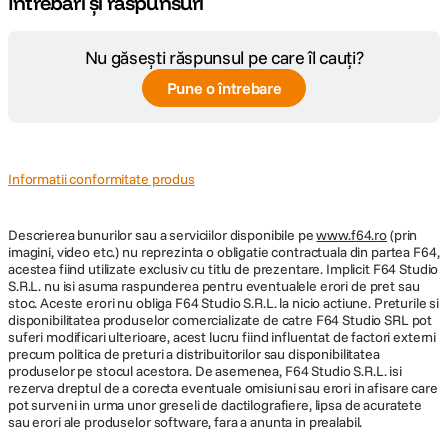
Întrebări și răspunsuri
Nu găsești răspunsul pe care îl cauți?
Pune o întrebare
Informatii conformitate produs
Descrierea bunurilor sau a serviciilor disponibile pe
www.f64.ro
(prin
imagini, video etc.) nu reprezinta o obligatie contractuala din partea F64,
acestea fiind utilizate exclusiv cu titlu de prezentare. Implicit F64 Studio
S.R.L. nu isi asuma raspunderea pentru eventualele erori de pret sau
stoc. Aceste erori nu obliga F64 Studio S.R.L. la nicio actiune. Preturile si
disponibilitatea produselor comercializate de catre F64 Studio SRL pot
suferi modificari ulterioare, acest lucru fiind influentat de factori externi
precum politica de preturi a distribuitorilor sau disponibilitatea
produselor pe stocul acestora. De asemenea, F64 Studio S.R.L. isi
rezerva dreptul de a corecta eventuale omisiuni sau erori in afisare care
pot surveni in urma unor greseli de dactilografiere, lipsa de acuratete
sau erori ale produselor software, fara a anunta in prealabil.