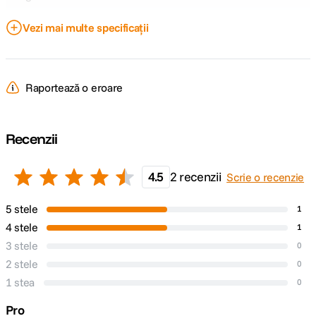
Sectiuni coloana
Vezi mai multe specificații
Nespecificat
centrala
Carlig
Nespecificat
contragreutati
Raportează o eroare
Inaltime minima
7.5 cm
Recenzii
Tepuse la baza
Nespecificat
picioarelor
4.5
2 recenzii
Scrie o recenzie
Dimensiune
19 cm
strans
5 stele
1
4 stele
1
Tip cap trepied
Bila
3 stele
0
2 stele
0
Tip produs
Flexibil
1 stea
0
Placuta prindere
Nu
Pro
rapida