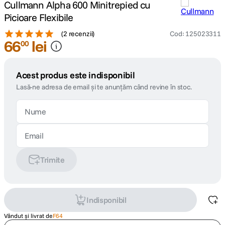
Cullmann Alpha 600 Minitrepied cu
Picioare Flexibile
(
2 recenzii
)
Cod
:
125023311
66
lei
00
Acest produs este indisponibil
Lasă-ne adresa de email și te anunțăm când revine în stoc.
Trimite
Indisponibil
Vândut și livrat de
F64