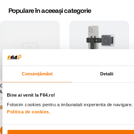
Populare în aceeași categorie
Consimțământ
Detalii
SmallRig 4367 Smartphone
Cullmann ALPHA 380 Mobile
Vlog Tripod Kit VK-30
Minitrepied cu Picioare
Bine ai venit la F64.ro!
Advanced Version -
Flexibile Albastru
(0)
(0)
Minitrepied cu Suport pentru
Folosim cookies pentru a imbunatati experienta de navigare. P
218
lei
00
86
lei
00
Smartphone si Lampa Video
Politica de cookies.