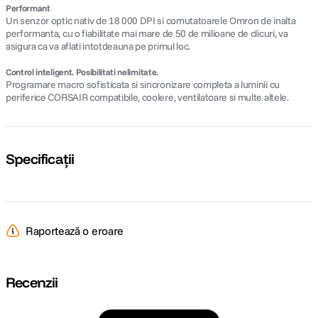
Performant
Un senzor optic nativ de 18 000 DPI si comutatoarele Omron de inalta
performanta, cu o fiabilitate mai mare de 50 de milioane de clicuri, va
asigura ca va aflati intotdeauna pe primul loc.
Control inteligent. Posibilitati nelimitate.
Programare macro sofisticata si sincronizare completa a luminii cu
periferice CORSAIR compatibile, coolere, ventilatoare si multe altele.
Specificații
Raportează o eroare
Recenzii