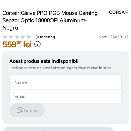
Corsair Glaive PRO RGB Mouse Gaming
CORSAIR
Senzor Optic 18000DPI Aluminum-
Negru
(
0 recenzii
)
Cod
:
125050132
559
lei
00
Acest produs este indisponibil
Lasă-ne adresa de email și te anunțăm când revine în stoc.
Trimite