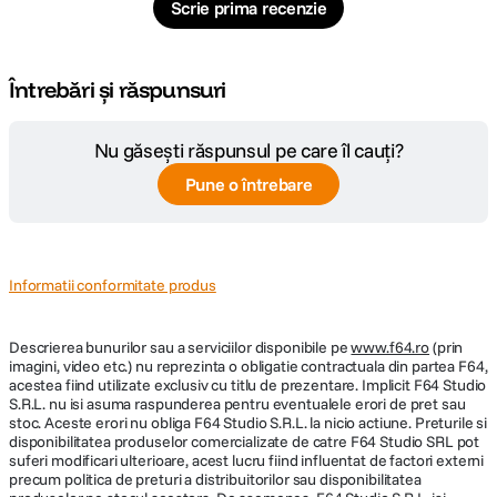
Scrie prima recenzie
Întrebări și răspunsuri
Nu găsești răspunsul pe care îl cauți?
Pune o întrebare
Informatii conformitate produs
Descrierea bunurilor sau a serviciilor disponibile pe
www.f64.ro
(prin
imagini, video etc.) nu reprezinta o obligatie contractuala din partea F64,
acestea fiind utilizate exclusiv cu titlu de prezentare. Implicit F64 Studio
S.R.L. nu isi asuma raspunderea pentru eventualele erori de pret sau
stoc. Aceste erori nu obliga F64 Studio S.R.L. la nicio actiune. Preturile si
disponibilitatea produselor comercializate de catre F64 Studio SRL pot
suferi modificari ulterioare, acest lucru fiind influentat de factori externi
precum politica de preturi a distribuitorilor sau disponibilitatea