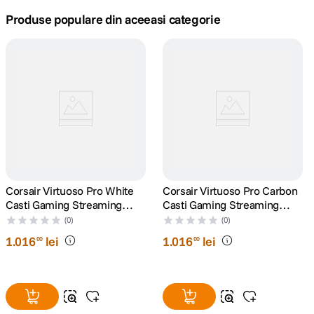
Produse populare din aceeasi categorie
canon sx740 hs
5
.
lavaliera
6
.
card memorie
7
.
dji mic mini
8
.
dji osmo
9
.
Corsair Virtuoso Pro White
Corsair Virtuoso Pro Carbon
insta 360
10
.
Casti Gaming Streaming
Casti Gaming Streaming
Open Back
Open Back
(0)
(0)
1
.
016
lei
1
.
016
lei
00
00