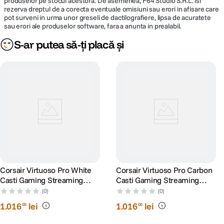
produselor pe stocul acestora. De asemenea, F64 Studio S.R.L. isi
rezerva dreptul de a corecta eventuale omisiuni sau erori in afisare care
pot surveni in urma unor greseli de dactilografiere, lipsa de acuratete
sau erori ale produselor software, fara a anunta in prealabil.
S-ar putea să-ți placă și
Corsair Virtuoso Pro White
Corsair Virtuoso Pro Carbon
Casti Gaming Streaming
Casti Gaming Streaming
Open Back
Open Back
(0)
(0)
1
.
016
lei
1
.
016
lei
00
00