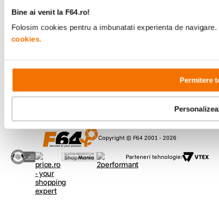
Bine ai venit la F64.ro!
Comenzi si suport
+40 21 270 0050
Folosim cookies pentru a imbunatati experienta de navigare. P
Program de lucru
cookies.
09:00 - 21:00
Showroom
Bd-ul Unirii 64, Bucuresti
Permitere t
Personalizea
Copyright © F64 2001 - 2026
Parteneri tehnologie: