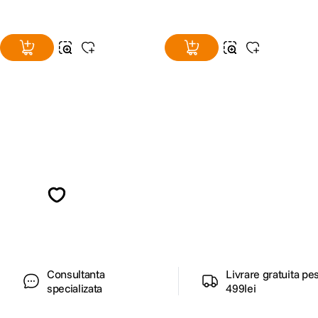
Alatura-te comunitatii creatorilor
Descopera inspiratie, recomandari utile,
ghiduri foto-video si oferte pregatite special
pentru tine.
Consultanta
Livrare gratuita pe
specializata
499lei