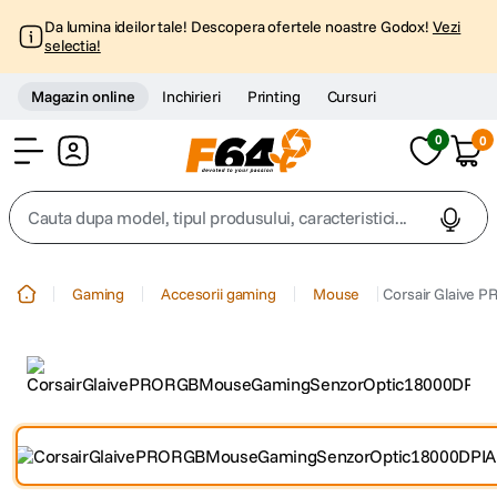
Da lumina ideilor tale! Descopera ofertele noastre Godox!
Vezi
selectia!
Magazin online
Inchirieri
Printing
Cursuri
0
0
Cont
Cauta dupa model, tipul produsului, caracteristici...
Top Cautari
Gaming
Accesorii gaming
Mouse
Corsair Glaive 
canon g7x
1
.
trepied
2
.
trepied telefon
3
.
peak design
4
.