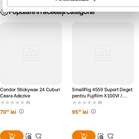
Populare în aceeași categorie
Condor Stickywax 24 Cuburi
SmallRig 4559 Suport Deget
Ceara Adezive
pentru Fujifilm X100VI /
X100V Negru
(0)
(0)
70
lei
95
lei
00
00