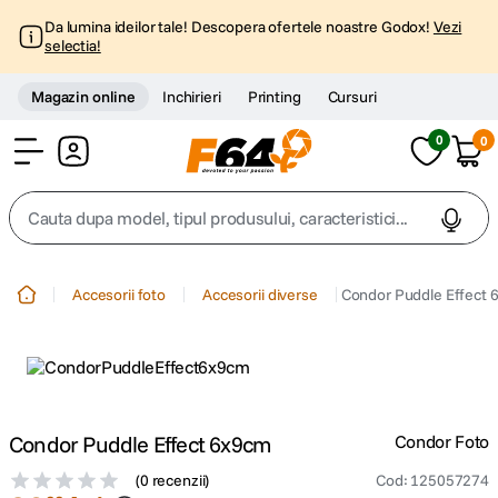
Da lumina ideilor tale! Descopera ofertele noastre Godox!
Vezi
selectia!
Magazin online
Inchirieri
Printing
Cursuri
0
0
Cont
Cauta dupa model, tipul produsului, caracteristici...
Top Cautari
Accesorii foto
Accesorii diverse
Condor Puddle Effect
canon g7x
1
.
trepied
2
.
trepied telefon
Condor Puddle Effect 6x9cm
Condor Foto
3
.
(
0 recenzii
)
Cod
:
125057274
peak design
4
.