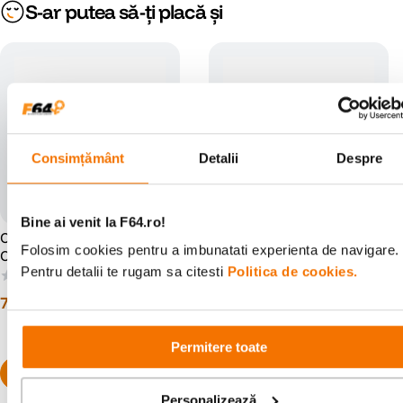
S-ar putea să-ți placă și
Consimțământ
Detalii
Despre
Bine ai venit la F64.ro!
Condor Stickywax 24 Cuburi
Condor Ice Cube Effect Efect
Folosim cookies pentru a imbunatati experienta de navigare.
Ceara Adezive
Cuburi Gheata 10 buc
Pentru detalii te rugam sa citesti
Politica de cookies.
(0)
(0)
70
lei
121
lei
00
00
Permitere toate
Personalizează