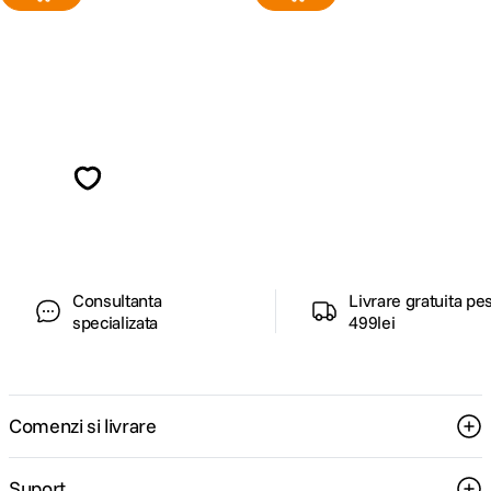
Alatura-te comunitatii creatorilor
Descopera inspiratie, recomandari utile,
ghiduri foto-video si oferte pregatite special
pentru tine.
Consultanta
Livrare gratuita pe
specializata
499lei
Comenzi si livrare
Suport