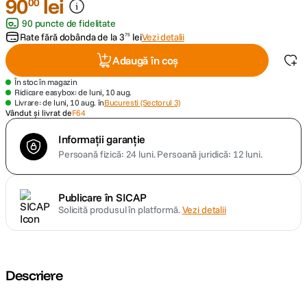
90
lei
00
90 puncte de fidelitate
canon sx740 hs
5
.
Rate fără dobânda de la
3
lei
Vezi detalii
75
Adaugă în coș
lavaliera
6
.
În stoc în magazin
Ridicare easybox: de luni, 10 aug.
sony fx
7
.
Livrare: de luni, 10 aug. în
Bucuresti (Sectorul 3)
Vândut și livrat de
F64
card memorie
8
.
Informații garanție
Persoană fizică: 24 luni.
Persoană juridică: 12 luni.
dji mic mini
9
.
dji osmo
10
.
Publicare în SICAP
Solicită produsul în platformă.
Vezi detalii
Descriere