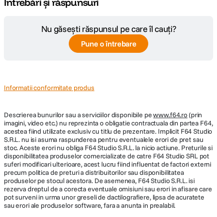
Întrebări și răspunsuri
Nu găsești răspunsul pe care îl cauți?
Pune o întrebare
Informatii conformitate produs
Descrierea bunurilor sau a serviciilor disponibile pe
www.f64.ro
(prin
imagini, video etc.) nu reprezinta o obligatie contractuala din partea F64,
acestea fiind utilizate exclusiv cu titlu de prezentare. Implicit F64 Studio
S.R.L. nu isi asuma raspunderea pentru eventualele erori de pret sau
stoc. Aceste erori nu obliga F64 Studio S.R.L. la nicio actiune. Preturile si
disponibilitatea produselor comercializate de catre F64 Studio SRL pot
suferi modificari ulterioare, acest lucru fiind influentat de factori externi
precum politica de preturi a distribuitorilor sau disponibilitatea
produselor pe stocul acestora. De asemenea, F64 Studio S.R.L. isi
rezerva dreptul de a corecta eventuale omisiuni sau erori in afisare care
pot surveni in urma unor greseli de dactilografiere, lipsa de acuratete
sau erori ale produselor software, fara a anunta in prealabil.