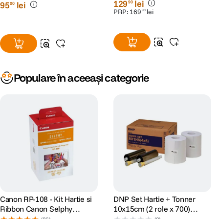
129
lei
90
95
lei
00
PRP:
169
lei
90
Populare în aceeași categorie
Canon RP-108 - Kit Hartie si
DNP Set Hartie + Tonner
Ribbon Canon Selphy
10x15cm (2 role x 700)
CP910, CP1200, CP1300,
pentru DS-RX1