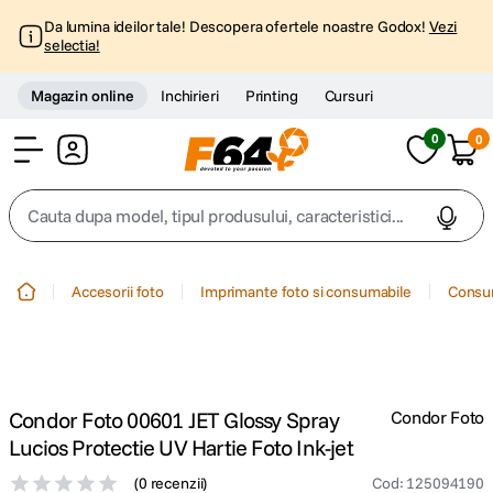
Da lumina ideilor tale! Descopera ofertele noastre Godox!
Vezi
selectia!
Magazin online
Inchirieri
Printing
Cursuri
0
0
Cont
Cauta dupa model, tipul produsului, caracteristici...
Top Cautari
Accesorii foto
Imprimante foto si consumabile
Consum
canon g7x
1
.
trepied
2
.
Condor Foto 00601 JET Glossy Spray
Condor Foto
trepied telefon
3
.
Lucios Protectie UV Hartie Foto Ink-jet
(
0 recenzii
)
Cod
:
125094190
peak design
4
.