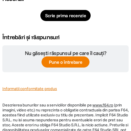
Scrie prima recenzie
Întrebări și răspunsuri
Nu găsești răspunsul pe care îl cauți?
Pune o întrebare
Informatii conformitate produs
Descrierea bunurilor sau a serviciilor disponibile pe
www.f64.ro
(prin
imagini, video etc.) nu reprezinta o obligatie contractuala din partea F64,
acestea fiind utilizate exclusiv cu titlu de prezentare. Implicit F64 Studio
S.R.L. nu isi asuma raspunderea pentru eventualele erori de pret sau
stoc. Aceste erori nu obliga F64 Studio S.R.L. la nicio actiune. Preturile si
disponibilitatea produselor comercializate de catre F64 Studio SRL pot