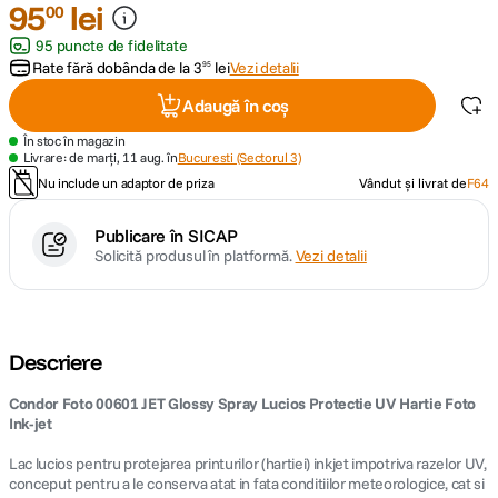
95
lei
00
95 puncte de fidelitate
canon sx740 hs
5
.
Rate fără dobânda de la
3
lei
Vezi detalii
95
lavaliera
6
.
Adaugă în coș
În stoc în magazin
card memorie
7
.
Livrare: de marți, 11 aug. în
Bucuresti (Sectorul 3)
Nu include un adaptor de priza
Vândut și livrat de
F64
ulanzi
8
.
Publicare în SICAP
Solicită produsul în platformă.
Vezi detalii
insta 360
9
.
godox
10
.
Descriere
Condor Foto 00601 JET Glossy Spray Lucios Protectie UV Hartie Foto
Ink-jet
Lac lucios pentru protejarea printurilor (hartiei) inkjet impotriva razelor UV,
conceput pentru a le conserva atat in fata conditiilor meteorologice, cat si