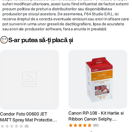
suferi modificari ulterioare, acest lucru fiind influentat de factori externi
precum politica de preturi a distribuitorilor sau disponibilitatea
produselor pe stocul acestora. De asemenea, F64 Studio S.R.L. isi
rezerva dreptul de a corecta eventuale omisiuni sau erori in afisare care
pot surveni in urma unor greseli de dactilografiere, lipsa de acuratete
sau erori ale produselor software, fara a anunta in prealabil.
S-ar putea să-ți placă și
Canon RP-108 - Kit Hartie si
Condor Foto 00600 JET
Ribbon Canon Selphy
MATT Spray Mat Protectie
CP910, CP1200, CP1300,
UV Hartie Foto Ink-Jet
(86)
(0)
CP1500