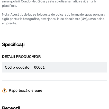
a manipularii. Condor-Jet Glossy este solutia alternativa evidenta la
plastifiere.
Nota: Acest tip de lac se foloseste de obicei sub forma de spray pentru a
sigila printurile fotografice, protejandu-le de decolorare (UV), umezeala si
amprente.
Specificații
DETALII PRODUCATOR
Cod producator
00601
Raportează o eroare
Recenzii