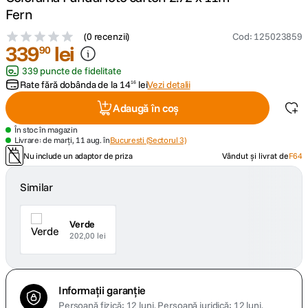
Fern
canon sx740 hs
5
.
(
0 recenzii
)
Cod
:
125023859
339
lei
90
lavaliera
6
.
339 puncte de fidelitate
Rate fără dobânda de la
14
lei
Vezi detalii
16
card memorie
7
.
Adaugă în coș
ulanzi
8
.
În stoc în magazin
Livrare: de marți, 11 aug. în
Bucuresti (Sectorul 3)
Nu include un adaptor de priza
Vândut și livrat de
F64
insta 360
9
.
Similar
godox
10
.
Verde
202,00 lei
Informații garanție
Persoană fizică: 12 luni.
Persoană juridică: 12 luni.