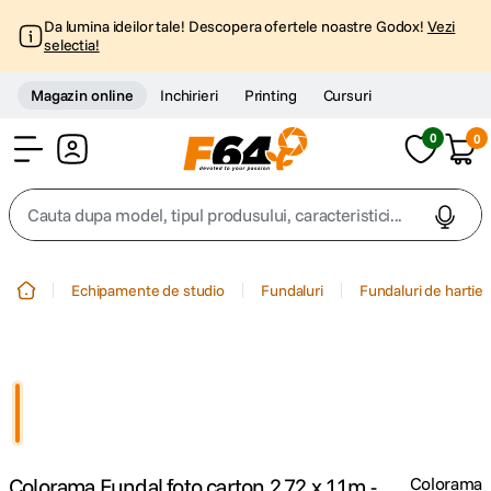
Da lumina ideilor tale! Descopera ofertele noastre Godox!
Vezi
selectia!
Magazin online
Inchirieri
Printing
Cursuri
0
0
Cont
Cauta dupa model, tipul produsului, caracteristici...
Top Cautari
Echipamente de studio
Fundaluri
Fundaluri de hartie
canon g7x
1
.
trepied
2
.
trepied telefon
3
.
Colorama Fundal foto carton 2.72 x 11m -
Colorama
peak design
4
.