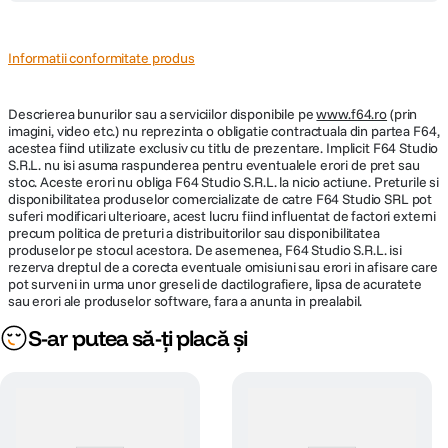
Informatii conformitate produs
Descrierea bunurilor sau a serviciilor disponibile pe
www.f64.ro
(prin
imagini, video etc.) nu reprezinta o obligatie contractuala din partea F64,
acestea fiind utilizate exclusiv cu titlu de prezentare. Implicit F64 Studio
S.R.L. nu isi asuma raspunderea pentru eventualele erori de pret sau
stoc. Aceste erori nu obliga F64 Studio S.R.L. la nicio actiune. Preturile si
disponibilitatea produselor comercializate de catre F64 Studio SRL pot
suferi modificari ulterioare, acest lucru fiind influentat de factori externi
precum politica de preturi a distribuitorilor sau disponibilitatea
produselor pe stocul acestora. De asemenea, F64 Studio S.R.L. isi
rezerva dreptul de a corecta eventuale omisiuni sau erori in afisare care
pot surveni in urma unor greseli de dactilografiere, lipsa de acuratete
sau erori ale produselor software, fara a anunta in prealabil.
S-ar putea să-ți placă și