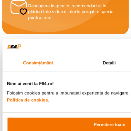
Descopera inspiratie, recomandari utile,
ghiduri foto-video si oferte pregatite special
pentru tine.
Consultanta
Livrare gratuita pe
specializata
499lei
Consimțământ
Detalii
Comenzi si livrare
Bine ai venit la F64.ro!
Folosim cookies pentru a imbunatati experienta de navigare. P
Suport
Politica de cookies.
Service si garantii
Permitere toate
F64 Studio