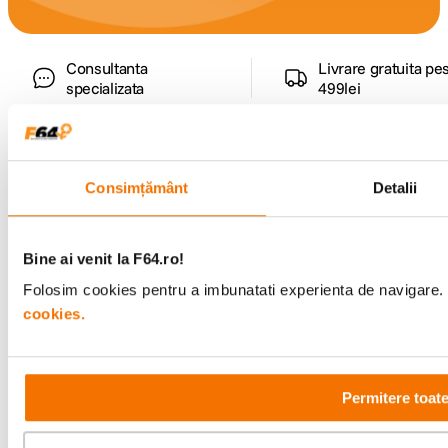
Consultanta
Livrare gratuita pe
specializata
499lei
Comenzi si livrare
Consimțământ
Detalii
Suport
Bine ai venit la F64.ro!
Folosim cookies pentru a imbunatati experienta de navigare. P
Service si garantii
cookies.
F64 Studio
Permitere toat
Urmareste-ne