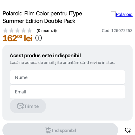
Polaroid Film Color pentru iType
Summer Edition Double Pack
(
0 recenzii
)
Cod
:
125072253
162
lei
00
Acest produs este indisponibil
Lasă-ne adresa de email și te anunțăm când revine în stoc.
Trimite
Indisponibil