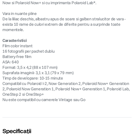
Now si Polaroid Now+ si cu imprimanta Polaroid Lab*.
Vara in nuante pline
De la liliac deschis, albastru apus de soare si galben stralucitor de vara -
exista 10 rame de culori extrem de diferite pentru a surprinde toate
momentele.
Caracteristici
Film color instant
16 fotografii per pachet dublu
Battery-free film
ASA: 640
Format: 3,5 x 4,2 (88 x 107 mm)
Suprafata imaginii: 3,1 x 3,1 (79 x 79 mm)
Timp de developare: 10-15 minute
Compatibil cu Polaroid I-2, Now Generation 2, Polaroid Now+ Generation
2, Polaroid Now Generation 1, Polaroid Now+ Generation 1, Polaroid Lab,
OneStep 2 si OneStep+
Nu este compatibil cu camerele Vintage sau Go
Specificații