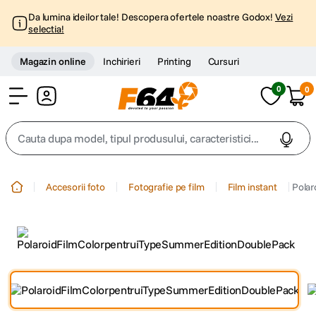
Da lumina ideilor tale! Descopera ofertele noastre Godox!
Vezi
selectia!
Magazin online
Inchirieri
Printing
Cursuri
0
0
Cont
Cauta dupa model, tipul produsului, caracteristici...
Top Cautari
Accesorii foto
Fotografie pe film
Film instant
Polar
canon g7x
1
.
trepied
2
.
trepied telefon
3
.
peak design
4
.