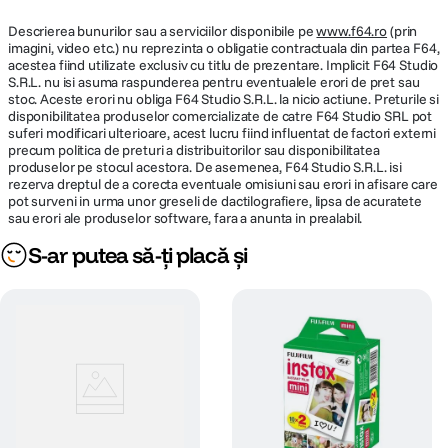
Descrierea bunurilor sau a serviciilor disponibile pe
www.f64.ro
(prin
imagini, video etc.) nu reprezinta o obligatie contractuala din partea F64,
acestea fiind utilizate exclusiv cu titlu de prezentare. Implicit F64 Studio
S.R.L. nu isi asuma raspunderea pentru eventualele erori de pret sau
stoc. Aceste erori nu obliga F64 Studio S.R.L. la nicio actiune. Preturile si
disponibilitatea produselor comercializate de catre F64 Studio SRL pot
suferi modificari ulterioare, acest lucru fiind influentat de factori externi
precum politica de preturi a distribuitorilor sau disponibilitatea
produselor pe stocul acestora. De asemenea, F64 Studio S.R.L. isi
rezerva dreptul de a corecta eventuale omisiuni sau erori in afisare care
pot surveni in urma unor greseli de dactilografiere, lipsa de acuratete
sau erori ale produselor software, fara a anunta in prealabil.
S-ar putea să-ți placă și