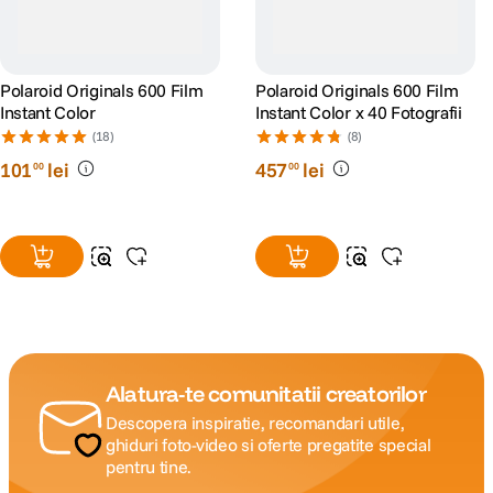
Polaroid Originals 600 Film
Polaroid Originals 600 Film
Instant Color
Instant Color x 40 Fotografii
(18)
(8)
101
lei
457
lei
00
00
Alatura-te comunitatii creatorilor
Descopera inspiratie, recomandari utile,
ghiduri foto-video si oferte pregatite special
pentru tine.