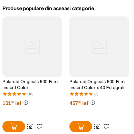
Produse populare din aceeasi categorie
canon sx740 hs
5
.
lavaliera
6
.
sony fx
7
.
card memorie
8
.
dji mic mini
9
.
Polaroid Originals 600 Film
Polaroid Originals 600 Film
dji osmo
10
.
Instant Color
Instant Color x 40 Fotografii
(18)
(8)
101
lei
457
lei
00
00