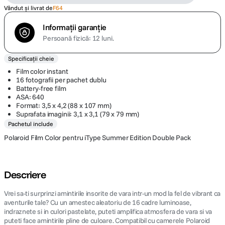
Vândut și livrat de
F64
Informații garanție
Persoană fizică: 12 luni.
Specificații cheie
Film color instant
16 fotografii per pachet dublu
Battery-free film
ASA: 640
Format: 3,5 x 4,2 (88 x 107 mm)
Suprafata imaginii: 3,1 x 3,1 (79 x 79 mm)
Pachetul include
Polaroid Film Color pentru iType Summer Edition Double Pack
Descriere
Vrei sa-ti surprinzi amintirile insorite de vara intr-un mod la fel de vibrant ca
aventurile tale? Cu un amestec aleatoriu de 16 cadre luminoase,
indraznete si in culori pastelate, puteti amplifica atmosfera de vara si va
puteti face amintirile pline de culoare. Compatibil cu camerele Polaroid