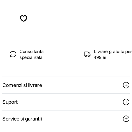
Alatura-te comunitatii creatorilor
Descopera inspiratie, recomandari utile,
ghiduri foto-video si oferte pregatite special
pentru tine.
Consultanta
Livrare gratuita pe
specializata
499lei
Comenzi si livrare
Suport
Service si garantii