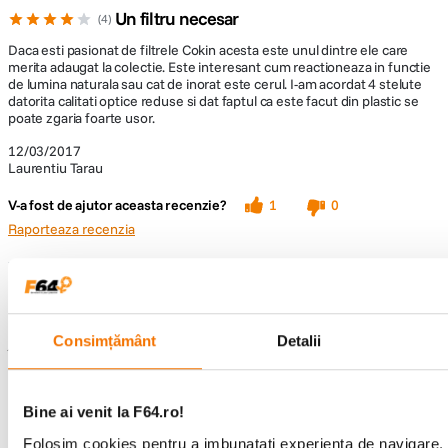
Un filtru necesar
4
Daca esti pasionat de filtrele Cokin acesta este unul dintre ele care
merita adaugat la colectie. Este interesant cum reactioneaza in functie
de lumina naturala sau cat de inorat este cerul. I-am acordat 4 stelute
datorita calitati optice reduse si dat faptul ca este facut din plastic se
poate zgaria foarte usor.
12/03/2017
Laurentiu Tarau
V-a fost de ajutor aceasta recenzie?
1
0
Raporteaza recenzia
afisarea recenzia
1-1
Înapoi sus
Consimțământ
Detalii
Întrebări și răspunsuri
Nu găsești răspunsul pe care îl cauți?
Bine ai venit la F64.ro!
Pune o întrebare
Folosim cookies pentru a imbunatati experienta de navigare. P