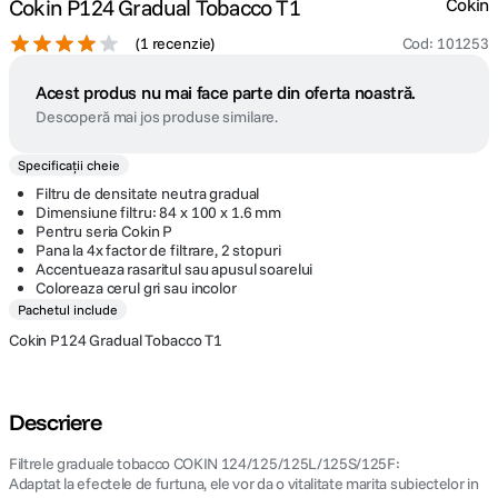
Cokin P124 Gradual Tobacco T1
Cokin
(
1 recenzie
)
Cod
:
101253
Acest produs nu mai face parte din oferta noastră.
Descoperă mai jos produse similare.
Specificații cheie
Filtru de densitate neutra gradual
Dimensiune filtru: 84 x 100 x 1.6 mm
Pentru seria Cokin P
Pana la 4x factor de filtrare, 2 stopuri
Accentueaza rasaritul sau apusul soarelui
Coloreaza cerul gri sau incolor
Pachetul include
Cokin P124 Gradual Tobacco T1
Descriere
Filtrele graduale tobacco COKIN 124/125/125L/125S/125F:
Adaptat la efectele de furtuna, ele vor da o vitalitate marita subiectelor in