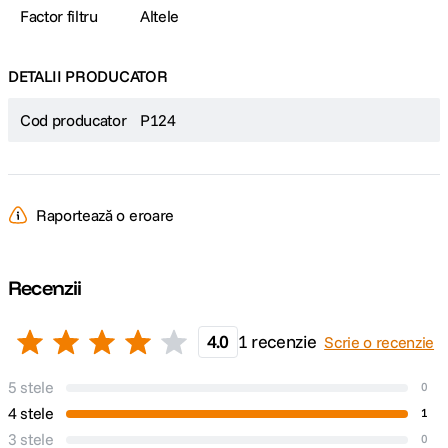
Factor filtru
Altele
DETALII PRODUCATOR
Cod producator
P124
Raportează o eroare
Recenzii
4.0
1 recenzie
Scrie o recenzie
5 stele
0
4 stele
1
3 stele
0