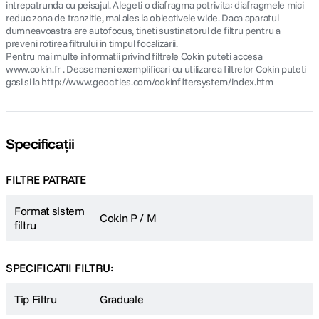
intrepatrunda cu peisajul. Alegeti o diafragma potrivita: diafragmele mici
reduc zona de tranzitie, mai ales la obiectivele wide. Daca aparatul
dumneavoastra are autofocus, tineti sustinatorul de filtru pentru a
preveni rotirea filtrului in timpul focalizarii.
Pentru mai multe informatii privind filtrele Cokin puteti accesa
www.cokin.fr . Deasemeni exemplificari cu utilizarea filtrelor Cokin puteti
gasi si la http://www.geocities.com/cokinfiltersystem/index.htm
Specificații
FILTRE PATRATE
Format sistem
Cokin P / M
filtru
SPECIFICATII FILTRU:
Tip Filtru
Graduale