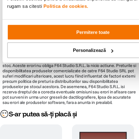
rugam sa citesti
Politica de cookies.
Informatii conformitate produs
Permitere toate
Descrierea bunurilor sau a serviciilor disponibile pe
www.f64.ro
(prin
imagini, video etc.) nu reprezinta o obligatie contractuala din partea F64,
Personalizează
acestea fiind utilizate exclusiv cu titlu de prezentare. Implicit F64 Studio
S.R.L. nu isi asuma raspunderea pentru eventualele erori de pret sau
stoc. Aceste erori nu obliga F64 Studio S.R.L. la nicio actiune. Preturile si
disponibilitatea produselor comercializate de catre F64 Studio SRL pot
suferi modificari ulterioare, acest lucru fiind influentat de factori externi
precum politica de preturi a distribuitorilor sau disponibilitatea
produselor pe stocul acestora. De asemenea, F64 Studio S.R.L. isi
rezerva dreptul de a corecta eventuale omisiuni sau erori in afisare care
pot surveni in urma unor greseli de dactilografiere, lipsa de acuratete
sau erori ale produselor software, fara a anunta in prealabil.
S-ar putea să-ți placă și