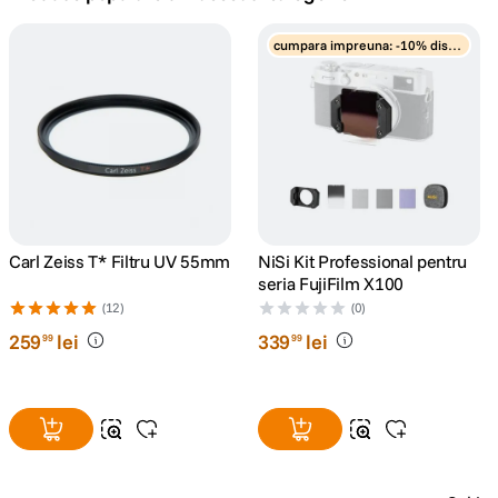
canon sx740 hs
cumpara impreuna: -10% disco
5
.
unt
lavaliera
6
.
sony fx
7
.
card memorie
8
.
dji mic mini
Carl Zeiss T* Filtru UV 55mm
NiSi Kit Professional pentru
9
.
seria FujiFilm X100
(12)
(0)
dji osmo
10
.
259
lei
339
lei
99
99