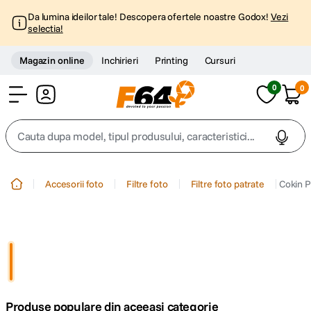
Da lumina ideilor tale! Descopera ofertele noastre Godox!
Vezi
selectia!
Magazin online
Inchirieri
Printing
Cursuri
0
0
Cont
Cauta dupa model, tipul produsului, caracteristici...
Top Cautari
Accesorii foto
Filtre foto
Filtre foto patrate
Cokin 
canon g7x
1
.
trepied
2
.
trepied telefon
3
.
Produse populare din aceeasi categorie
peak design
4
.