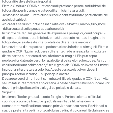
fotografiile de estetica si reportaj.
Filtrele Graduale COKIN sunt accesorii pretioase pentru toti iubitorii de
fotografie, pentru ambele categorii tehnicieni sau artisti.
-restabilesc balansul intre culori si reduc contrastul intre parti diferite ale
aceluiasi subiect;
-coloreaza cerul in functie de inspiratia dvs.- albastru, maron, fluo, mov;
-ridica ceata si anticipeaza apusul soarelui;
In functie de regulile generale de expunere a peisajelor, cerul ocupa 3/5
din spatiul de deasupra liniei orizontului daca este real sau imaginar. In
fotografie, aceasta este interpretata de diferentele majore in
luminozitatea dintre partea superioara si cea inferioara a imaginii. Filtrele
graduale COKIN, prin reducerea diferentei, rebalanseaza luminozitatea
dintre partea superioara si cea inferioara a imaginii. Ele pun capat
neplacerilor datorate cerurilor spalacite si peisajelor subexpuse. Asa cum
cerul si norii sunt schimbatori, filtrele graduale COKIN va invita sa-i imitati
in propria interpretare a culorilor. Aceste caracteristici vor deveni
principalii actori in dialogul cu peisajele da tara.
Deoarece cerul si norii sunt schimbatori, filtrele graduale COKIN va invita
sa-i imitati in interpretarea coloristica. Aceste caracteristici secundare vor
deveni principalii actori in dialogul cu peisajele de tara.
Sugestii:
Inaltimea filtrelor graduale poate fi reglata. Partea colorata a filtrului
cuprinde o zona de tranzitie graduala inainte ca filtrul sa devina
transparent. Verificati intotdeauna prin vizor aceasta zona. Pozitionati-o
sus, de preferinta pe linia orizontului astfel incat culoarea filtrului sa nu se