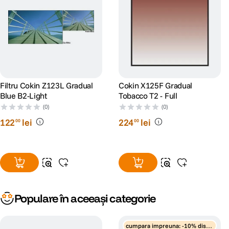
Filtru Cokin Z123L Gradual
Cokin X125F Gradual
Blue B2-Light
Tobacco T2 - Full
(0)
(0)
122
lei
224
lei
00
00
Populare în aceeași categorie
cumpara impreuna: -10% disco