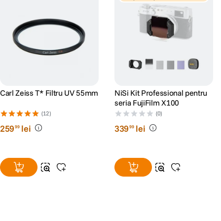
unt
Carl Zeiss T* Filtru UV 55mm
NiSi Kit Professional pentru
seria FujiFilm X100
(12)
(0)
259
lei
339
lei
99
99