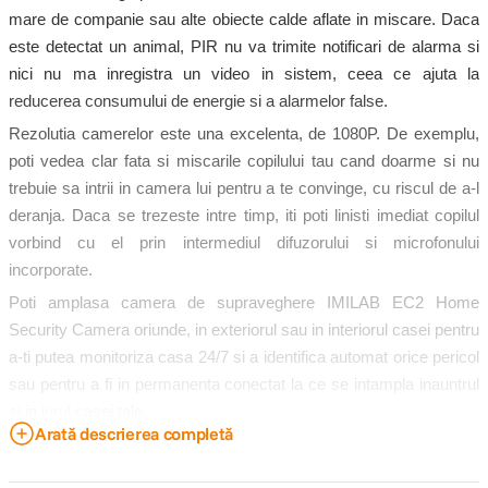
mare de companie sau alte obiecte calde aflate in miscare. Daca
este detectat un animal, PIR nu va trimite notificari de alarma si
nici nu ma inregistra un video in sistem, ceea ce ajuta la
reducerea consumului de energie si a alarmelor false.
Rezolutia camerelor este una excelenta, de 1080P. De exemplu,
poti vedea clar fata si miscarile copilului tau cand doarme si nu
trebuie sa intrii in camera lui pentru a te convinge, cu riscul de a-l
deranja. Daca se trezeste intre timp, iti poti linisti imediat copilul
vorbind cu el prin intermediul difuzorului si microfonului
incorporate.
Poti amplasa camera de supraveghere IMILAB EC2 Home
Security Camera oriunde, in exteriorul sau in interiorul casei pentru
a-ti putea monitoriza casa 24/7 si a identifica automat orice pericol
sau pentru a fi in permanenta conectat la ce se intampla inauntrul
si in jurul casei tale.
Arată descrierea completă
Camera de supraveghere wireless exterior-interior cu gateway