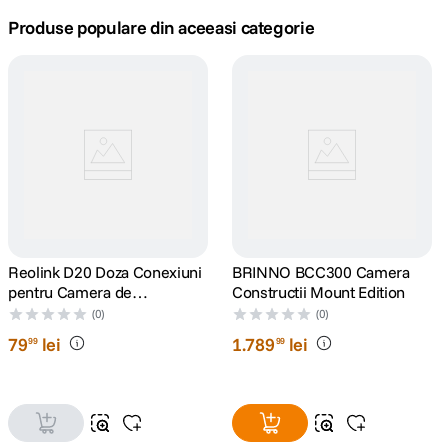
Produse populare din aceeasi categorie
canon sx740 hs
5
.
lavaliera
6
.
card memorie
7
.
dji mic mini
8
.
dji osmo
9
.
Reolink D20 Doza Conexiuni
BRINNO BCC300 Camera
insta 360
10
.
pentru Camera de
Constructii Mount Edition
Supraveghere Reolink
(0)
(0)
79
lei
1
.
789
lei
99
99