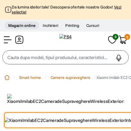
Da lumina ideilor tale! Descopera ofertele noastre Godox!
Vezi
selectia!
Magazin online
Inchirieri
Printing
Cursuri
0
0
Cont
Cauta dupa model, tipul produsului, caracteristici...
Top Cautari
Smart home
Camere supraveghere
Xiaomi Imilab EC2 
canon g7x
1
.
trepied
2
.
trepied telefon
3
.
peak design
4
.