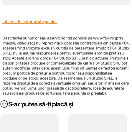
PIR Senzor infrarosu pasiv si tehnologia AI
Camera de supraveghere exterior-interior IMILAB EC2 Home
Security Camera este dotata cu Senzor infrarosu pasiv PIR
Informatii conformitate produs
termosensibil si cu tehnologie de ultima generatie AI, ceea ce ii
permite sa faca diferenta intre un om, un animal mare sau un
Descrierea bunurilor sau a serviciilor disponibile pe
www.f64.ro
(prin
obiect aflat in miscare. Datorita acestor tehnologii, numarul
imagini, video etc.) nu reprezinta o obligatie contractuala din partea F64,
alarmelor false este redus considerabil. Notificarile se vor trimite
acestea fiind utilizate exclusiv cu titlu de prezentare. Implicit F64 Studio
S.R.L. nu isi asuma raspunderea pentru eventualele erori de pret sau
pe telefonul tau mobil doar in cazul in care camera de
stoc. Aceste erori nu obliga F64 Studio S.R.L. la nicio actiune. Preturile si
supraveghere va detecta un om, si nu si atunci cand va detecta un
disponibilitatea produselor comercializate de catre F64 Studio SRL pot
animal. Imediat ce primesti notificatia poti deschide aplicatia pentru
suferi modificari ulterioare, acest lucru fiind influentat de factori externi
precum politica de preturi a distribuitorilor sau disponibilitatea
a verifica ce se intampla in casa ta.
produselor pe stocul acestora. De asemenea, F64 Studio S.R.L. isi
rezerva dreptul de a corecta eventuale omisiuni sau erori in afisare care
pot surveni in urma unor greseli de dactilografiere, lipsa de acuratete
Filmare de noapte
sau erori ale produselor software, fara a anunta in prealabil.
Senzorul infrarosu este performant pana si in conditii de lumina
S-ar putea să-ți placă și
scazuta, atunci cand activeaza automat optiunea de filmare si
poate acoperi o distanta de pana la 100m. In acest timp, sistemul
AI poate functiona in continuu pentru monitorizarea pericolului si
oferirea unui raspuns rapid chiar si in intuneric.