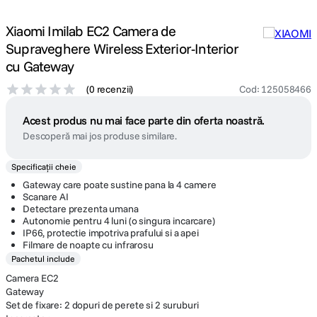
Xiaomi Imilab EC2 Camera de
Supraveghere Wireless Exterior-Interior
cu Gateway
(
0 recenzii
)
Cod
:
125058466
Acest produs nu mai face parte din oferta noastră.
Descoperă mai jos produse similare.
Specificații cheie
Gateway care poate sustine pana la 4 camere
Scanare AI
Detectare prezenta umana
Autonomie pentru 4 luni (o singura incarcare)
IP66, protectie impotriva prafului si a apei
Filmare de noapte cu infrarosu
Pachetul include
Camera EC2
Gateway
Set de fixare: 2 dopuri de perete si 2 suruburi