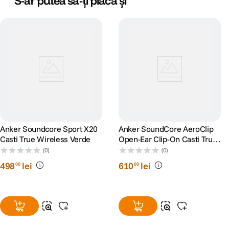
S-ar putea să-ți placă și
Anker Soundcore Sport X20
Anker SoundCore AeroClip
Casti True Wireless Verde
Open-Ear Clip-On Casti True
Wireless Alb
(0)
(0)
498
lei
610
lei
00
00