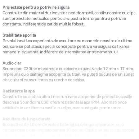
Proiectate pentru o potrivire sigura
Construite din material dur inovator, nedeformabil, castile noastre cu clips
sunt proiectate meticulos pentru a-si pastra forma pentru o potrivire
constanta, indiferent de cat de mult le folositi.
Stabilitate sporita
Revolutionati-va experienta de ascultare cu manerele noastre de ultima
ora, care se pot atasa, special concepute pentru a va asigura ca fixarea
ramane in siguranta, indiferent de intensitatea antrenamentului.
Audio clar
Soundcore C30i se mandreste cu drivere expansive de 12 mm × 17 mm.
Impreuna cu o diafragma acoperita cu titan, va puteti bucura de un sunet
clar, chiar si cu ascultarea cu ureche deschisa.
Rezistente la apa
Construite cu o plasa ultra-fina si un nano-acoperire de protectie, castile
deschise Soundcore C30i ofera rezistenta la apa IPX4. Abordati orice
activitate in aer liber cu castile cu clips, care sunt gata pentru orice.
Ascultare de lunga durata
Bucurati-va de 10 ore de viata a bateriei cu o singura incarcare, cu o
carcasa care o prelungeste pana la 30 de ore. Castile wireless soundcore
C30i se incarca intr-o incarcare flash de 10 minute, beneficiaza de 3 ore