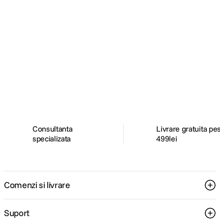
Alatura-te comunitatii creatorilor
Descopera inspiratie, recomandari utile,
ghiduri foto-video si oferte pregatite special
pentru tine.
Consultanta
Livrare gratuita pe
specializata
499lei
Comenzi si livrare
Suport