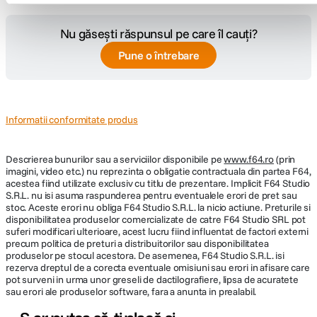
Nu găsești răspunsul pe care îl cauți?
Pune o întrebare
Informatii conformitate produs
Descrierea bunurilor sau a serviciilor disponibile pe
www.f64.ro
(prin
imagini, video etc.) nu reprezinta o obligatie contractuala din partea F64,
acestea fiind utilizate exclusiv cu titlu de prezentare. Implicit F64 Studio
S.R.L. nu isi asuma raspunderea pentru eventualele erori de pret sau
stoc. Aceste erori nu obliga F64 Studio S.R.L. la nicio actiune. Preturile si
disponibilitatea produselor comercializate de catre F64 Studio SRL pot
suferi modificari ulterioare, acest lucru fiind influentat de factori externi
precum politica de preturi a distribuitorilor sau disponibilitatea
produselor pe stocul acestora. De asemenea, F64 Studio S.R.L. isi
rezerva dreptul de a corecta eventuale omisiuni sau erori in afisare care
pot surveni in urma unor greseli de dactilografiere, lipsa de acuratete
sau erori ale produselor software, fara a anunta in prealabil.