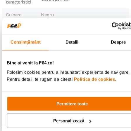
caracteristici
Culoare
Negru
CONFIGURATIE:
Consimțământ
Detalii
Despre
Vezi mai multe specificații
Tip casti
Pentru uz personal
DETALII PRODUCATOR
Bine ai venit la F64.ro!
Raportează o eroare
Folosim cookies pentru a imbunatati experienta de navigare.
Cod producator
A3330G11
Pentru detalii te rugam sa citesti
Politica de cookies.
Recenzii
Permitere toate
Scrie prima recenzie
Personalizează
Întrebări și răspunsuri