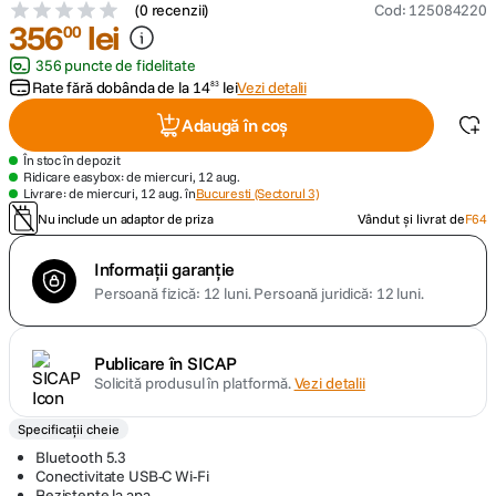
(
0 recenzii
)
Cod
:
125084220
356
lei
00
canon sx740 hs
5
.
356 puncte de fidelitate
Rate fără dobânda de la
14
lei
Vezi detalii
83
lavaliera
6
.
Adaugă în coș
godox
7
.
În stoc în depozit
Ridicare easybox: de miercuri, 12 aug.
Livrare: de miercuri, 12 aug. în
Bucuresti (Sectorul 3)
ulanzi
8
.
Nu include un adaptor de priza
Vândut și livrat de
F64
card memorie
9
.
Informații garanție
Persoană fizică: 12 luni.
Persoană juridică: 12 luni.
nou
10
.
Publicare în SICAP
Solicită produsul în platformă.
Vezi detalii
Specificații cheie
Bluetooth 5.3
Conectivitate USB-C Wi-Fi
Rezistente la apa