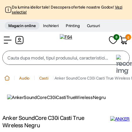
Da lumina ideilor tale! Descopera ofertele noastre Godox!
Vezi
selectia!
Magazin online
Inchirieri
Printing
Cursuri
0
0
Cont
Cauta dupa model, tipul produsului, caracteristici...
Top Cautari
Audio
Casti
Anker SoundCore C30i Casti True Wireless
canon g7x
1
.
trepied
2
.
trepied telefon
Anker SoundCore C30i Casti True
3
.
Wireless Negru
peak design
4
.