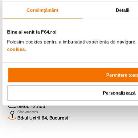
F64 Studio
Consimțământ
Detalii
Urmareste-ne
Bine ai venit la F64.ro!
Folosim cookies pentru a imbunatati experienta de navigare. P
cookies.
Metode de plata
Permitere toat
Comenzi si suport
Personalizează
+40 21 270 0050
Program de lucru
09:00 - 21:00
Showroom
Bd-ul Unirii 64, Bucuresti