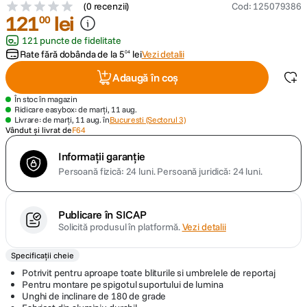
(
0 recenzii
)
Cod
:
125079386
121
lei
00
canon sx740 hs
5
.
121 puncte de fidelitate
Rate fără dobânda de la
5
lei
Vezi detalii
04
lavaliera
6
.
Adaugă în coș
card memorie
7
.
În stoc în magazin
Ridicare easybox: de marți, 11 aug.
Livrare: de marți, 11 aug. în
Bucuresti (Sectorul 3)
dji mic mini
8
.
Vândut și livrat de
F64
Informații garanție
dji osmo
9
.
Persoană fizică: 24 luni.
Persoană juridică: 24 luni.
insta 360
10
.
Publicare în SICAP
Solicită produsul în platformă.
Vezi detalii
Specificații cheie
Potrivit pentru aproape toate bliturile si umbrelele de reportaj
Pentru montare pe spigotul suportului de lumina
Unghi de inclinare de 180 de grade