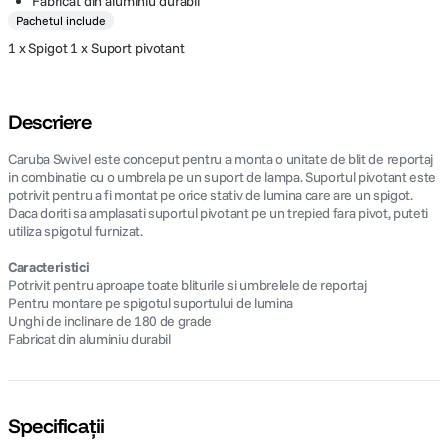
Fabricat din aluminiu durabil
Pachetul include
1 x Spigot 1 x Suport pivotant
Descriere
Caruba Swivel este conceput pentru a monta o unitate de blit de reportaj
in combinatie cu o umbrela pe un suport de lampa. Suportul pivotant este
potrivit pentru a fi montat pe orice stativ de lumina care are un spigot.
Daca doriti sa amplasati suportul pivotant pe un trepied fara pivot, puteti
utiliza spigotul furnizat.
Caracteristici
Potrivit pentru aproape toate bliturile si umbrelele de reportaj
Pentru montare pe spigotul suportului de lumina
Unghi de inclinare de 180 de grade
Fabricat din aluminiu durabil
Specificații