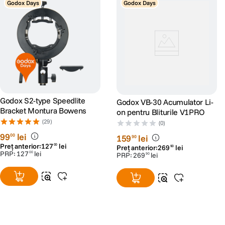
Godox Days
Godox Days
Godox S2-type Speedlite
Godox VB-30 Acumulator Li-
Bracket Montura Bowens
on pentru Bliturile V1PRO
(29)
(0)
99
lei
00
159
lei
90
Preț anterior:
127
lei
00
Preț anterior:
269
lei
90
PRP:
127
lei
00
PRP:
269
lei
90