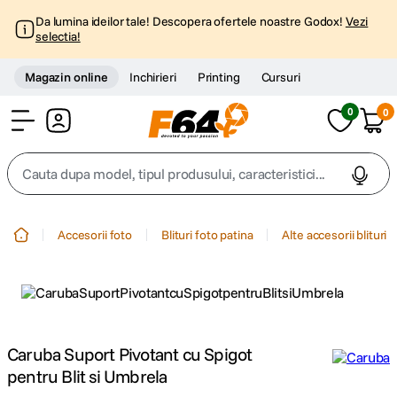
Da lumina ideilor tale! Descopera ofertele noastre Godox!
Vezi
selectia!
Magazin online
Inchirieri
Printing
Cursuri
0
0
Cont
Cauta dupa model, tipul produsului, caracteristici...
Top Cautari
Accesorii foto
Blituri foto patina
Alte accesorii blituri
canon g7x
1
.
trepied
2
.
trepied telefon
Caruba Suport Pivotant cu Spigot
3
.
pentru Blit si Umbrela
peak design
4
.