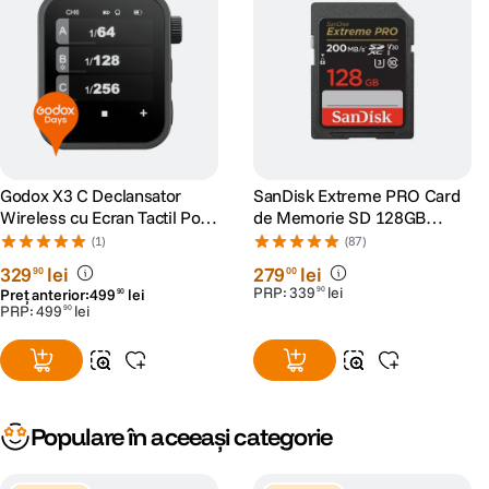
Godox X3 C Declansator
SanDisk Extreme PRO Card
Wireless cu Ecran Tactil Port
de Memorie SD 128GB
USB-C pentru Canon
SDXC UHS-I Class 10 U3 V30
(1)
(87)
+ 2 Ani RescuePRO Deluxe
329
lei
279
lei
90
00
PRP:
339
lei
90
Preț anterior:
499
lei
90
PRP:
499
lei
90
Populare în aceeași categorie