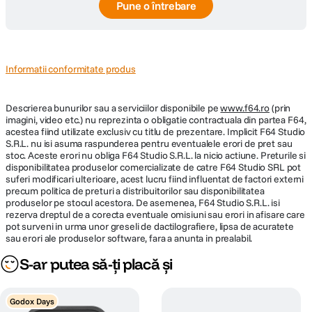
Pune o întrebare
Informatii conformitate produs
Descrierea bunurilor sau a serviciilor disponibile pe
www.f64.ro
(prin
imagini, video etc.) nu reprezinta o obligatie contractuala din partea F64,
acestea fiind utilizate exclusiv cu titlu de prezentare. Implicit F64 Studio
S.R.L. nu isi asuma raspunderea pentru eventualele erori de pret sau
stoc. Aceste erori nu obliga F64 Studio S.R.L. la nicio actiune. Preturile si
disponibilitatea produselor comercializate de catre F64 Studio SRL pot
suferi modificari ulterioare, acest lucru fiind influentat de factori externi
precum politica de preturi a distribuitorilor sau disponibilitatea
produselor pe stocul acestora. De asemenea, F64 Studio S.R.L. isi
rezerva dreptul de a corecta eventuale omisiuni sau erori in afisare care
pot surveni in urma unor greseli de dactilografiere, lipsa de acuratete
sau erori ale produselor software, fara a anunta in prealabil.
S-ar putea să-ți placă și
Godox Days