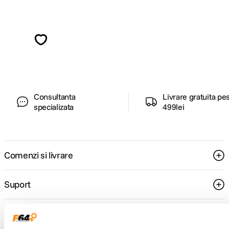
Alatura-te comunitatii creatorilor
Descopera inspiratie, recomandari utile,
ghiduri foto-video si oferte pregatite special
pentru tine.
Consultanta
Livrare gratuita pe
specializata
499lei
Comenzi si livrare
Suport
Service si garantii