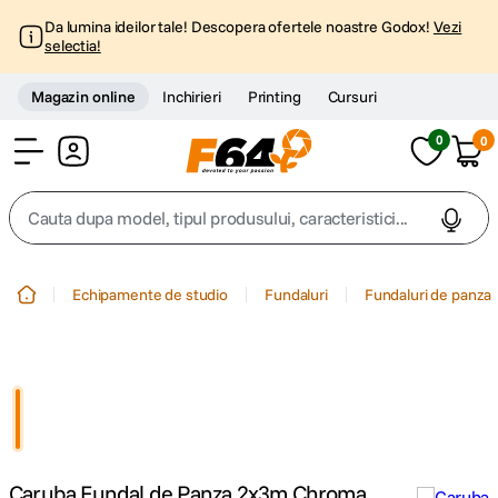
Da lumina ideilor tale! Descopera ofertele noastre Godox!
Vezi
selectia!
Magazin online
Inchirieri
Printing
Cursuri
0
0
Cont
Cauta dupa model, tipul produsului, caracteristici...
Top Cautari
Echipamente de studio
Fundaluri
Fundaluri de panza
canon g7x
1
.
trepied
2
.
trepied telefon
3
.
Caruba Fundal de Panza 2x3m Chroma
peak design
4
.