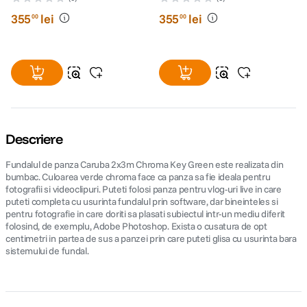
355
lei
355
lei
00
00
Descriere
Fundalul de panza Caruba 2x3m Chroma Key Green este realizata din
bumbac. Culoarea verde chroma face ca panza sa fie ideala pentru
fotografii si videoclipuri. Puteti folosi panza pentru vlog-uri live in care
puteti completa cu usurinta fundalul prin software, dar bineinteles si
pentru fotografie in care doriti sa plasati subiectul intr-un mediu diferit
folosind, de exemplu, Adobe Photoshop. Exista o cusatura de opt
centimetri in partea de sus a panzei prin care puteti glisa cu usurinta bara
sistemului de fundal.