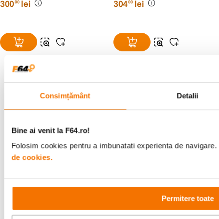
300
lei
304
lei
00
00
Consimțământ
Detalii
Alatura-te comunitatii creatorilor
Descopera inspiratie, recomandari utile,
ghiduri foto-video si oferte pregatite special
Bine ai venit la F64.ro!
pentru tine.
Folosim cookies pentru a imbunatati experienta de navigare. P
de cookies.
Consultanta
Livrare gratuita pe
specializata
499lei
Permitere toate