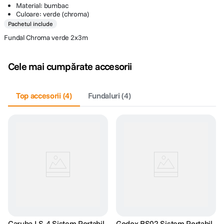
Material: bumbac
Culoare: verde (chroma)
Pachetul include
Fundal Chroma verde 2x3m
Cele mai cumpărate accesorii
Top accesorii
(
4
)
Fundaluri
(
4
)
Caruba LS-4 Sistem Portabil
Godox BS02 Sistem Portabil