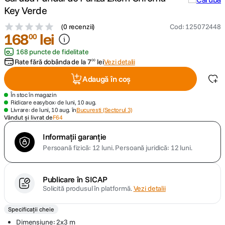
Key Verde
canon sx740 hs
5
.
(
0 recenzii
)
Cod
:
125072448
168
lei
00
lavaliera
6
.
168 puncte de fidelitate
Rate fără dobânda de la
7
lei
Vezi detalii
00
sony fx
7
.
Adaugă în coș
card memorie
8
.
În stoc în magazin
Ridicare easybox: de luni, 10 aug.
Livrare: de luni, 10 aug. în
Bucuresti (Sectorul 3)
dji mic mini
Vândut și livrat de
F64
9
.
Informații garanție
dji osmo
10
.
Persoană fizică: 12 luni.
Persoană juridică: 12 luni.
Publicare în SICAP
Solicită produsul în platformă.
Vezi detalii
Specificații cheie
Dimensiune: 2x3 m