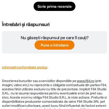
Scrie prima recenzie
Întrebări și răspunsuri
Nu găsești răspunsul pe care îl cauți?
Pune o întrebare
Informatii conformitate produs
Descrierea bunurilor sau a serviciilor disponibile pe
www.f64.ro
(prin
imagini, video etc.) nu reprezinta o obligatie contractuala din partea F64,
acestea fiind utilizate exclusiv cu titlu de prezentare. Implicit F64 Studio
S.R.L. nu isi asuma raspunderea pentru eventualele erori de pret sau
stoc. Aceste erori nu obliga F64 Studio S.R.L. la nicio actiune. Preturile si
disponibilitatea produselor comercializate de catre F64 Studio SRL pot
suferi modificari ulterioare, acest lucru fiind influentat de factori externi