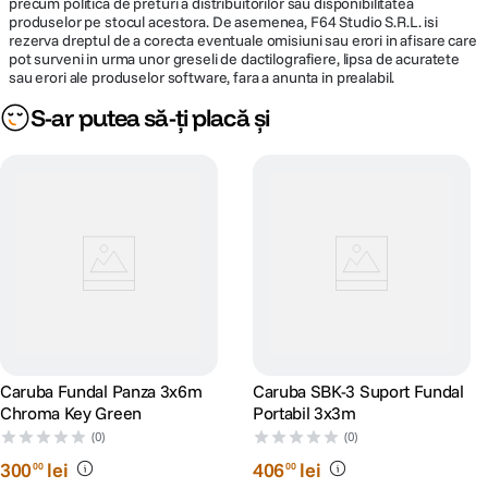
precum politica de preturi a distribuitorilor sau disponibilitatea
produselor pe stocul acestora. De asemenea, F64 Studio S.R.L. isi
rezerva dreptul de a corecta eventuale omisiuni sau erori in afisare care
pot surveni in urma unor greseli de dactilografiere, lipsa de acuratete
sau erori ale produselor software, fara a anunta in prealabil.
S-ar putea să-ți placă și
Caruba Fundal Panza 3x6m
Caruba SBK-3 Suport Fundal
Chroma Key Green
Portabil 3x3m
(0)
(0)
300
lei
406
lei
00
00