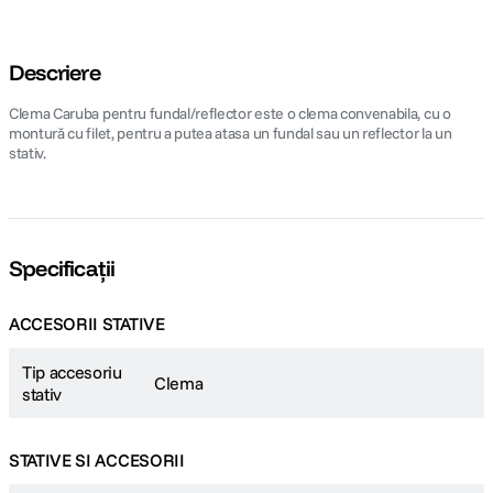
Descriere
Clema Caruba pentru fundal/reflector este o clema convenabila, cu o
montură cu filet, pentru a putea atasa un fundal sau un reflector la un
stativ.
Specificații
ACCESORII STATIVE
Tip accesoriu
Clema
stativ
STATIVE SI ACCESORII