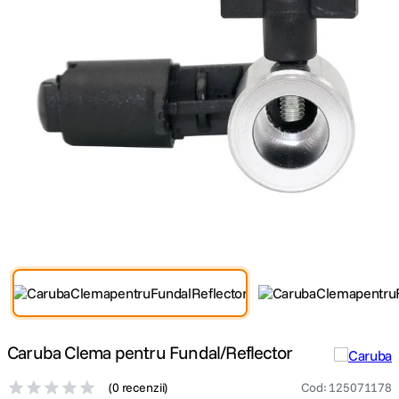
canon sx740 hs
5
.
lavaliera
6
.
card memorie
7
.
dji mic mini
8
.
dji osmo
9
.
insta 360
10
.
Caruba Clema pentru Fundal/Reflector
(
0 recenzii
)
Cod
:
125071178