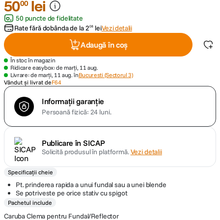
50
lei
00
50 puncte de fidelitate
Rate fără dobânda de la
2
lei
Vezi detalii
08
Adaugă în coș
În stoc în magazin
Ridicare easybox: de marți, 11 aug.
Livrare: de marți, 11 aug. în
Bucuresti (Sectorul 3)
Vândut și livrat de
F64
Informații garanție
Persoană fizică: 24 luni.
Publicare în SICAP
Solicită produsul în platformă.
Vezi detalii
Specificații cheie
Pt. prinderea rapida a unui fundal sau a unei blende
Se potriveste pe orice stativ cu spigot
Pachetul include
Caruba Clema pentru Fundal/Reflector