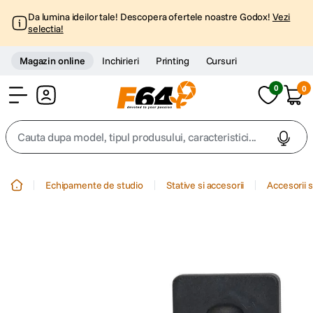
Da lumina ideilor tale! Descopera ofertele noastre Godox!
Vezi
selectia!
Magazin online
Inchirieri
Printing
Cursuri
0
0
Cont
Cauta dupa model, tipul produsului, caracteristici...
Top Cautari
Echipamente de studio
Stative si accesorii
Accesorii s
canon g7x
1
.
trepied
2
.
trepied telefon
3
.
peak design
4
.