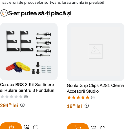
sau erori ale produselor software, fara a anunta in prealabil.
S-ar putea să-ți placă și
Caruba BGS-3 Kit Sustinere
Gorila Grip Clips A281 Clema
si Rulare pentru 3 Fundaluri
Accesorii Studio
(0)
(4)
294
lei
00
19
lei
00