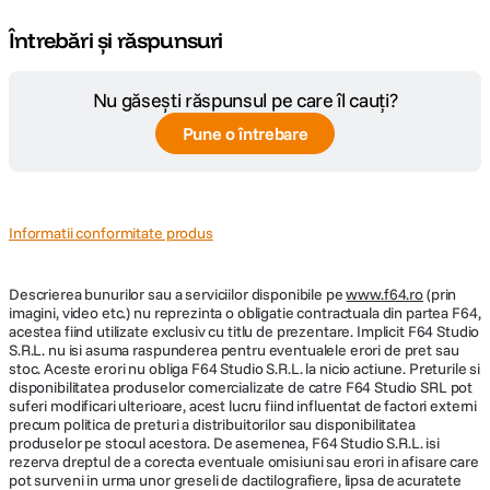
Întrebări și răspunsuri
Nu găsești răspunsul pe care îl cauți?
Pune o întrebare
Informatii conformitate produs
Descrierea bunurilor sau a serviciilor disponibile pe
www.f64.ro
(prin
imagini, video etc.) nu reprezinta o obligatie contractuala din partea F64,
acestea fiind utilizate exclusiv cu titlu de prezentare. Implicit F64 Studio
S.R.L. nu isi asuma raspunderea pentru eventualele erori de pret sau
stoc. Aceste erori nu obliga F64 Studio S.R.L. la nicio actiune. Preturile si
disponibilitatea produselor comercializate de catre F64 Studio SRL pot
suferi modificari ulterioare, acest lucru fiind influentat de factori externi
precum politica de preturi a distribuitorilor sau disponibilitatea
produselor pe stocul acestora. De asemenea, F64 Studio S.R.L. isi
rezerva dreptul de a corecta eventuale omisiuni sau erori in afisare care
pot surveni in urma unor greseli de dactilografiere, lipsa de acuratete