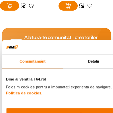
Alatura-te comunitatii creatorilor
Descopera inspiratie, recomandari utile,
ghiduri foto-video si oferte pregatite special
pentru tine.
Consimțământ
Detalii
Consultanta
Livrare gratuita pe
Bine ai venit la F64.ro!
specializata
499lei
Folosim cookies pentru a imbunatati experienta de navigare. P
Politica de cookies.
Comenzi si livrare