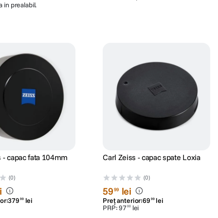
 in prealabil.
s - capac fata 104mm
Carl Zeiss - capac spate Loxia
(0)
(0)
i
59
lei
99
or:
379
lei
Preț anterior:
69
lei
99
99
PRP:
97
lei
00