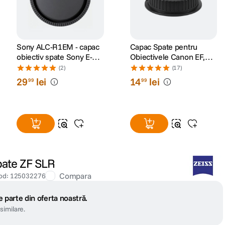
Sony ALC-R1EM - capac
Capac Spate pentru
obiectiv spate Sony E-
Obiectivele Canon EF,
mount
EF-S
(2)
(17)
29
lei
14
lei
99
99
spate ZF SLR
Compara
od
:
125032276
 parte din oferta noastră.
similare.