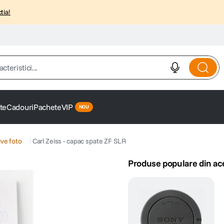
tia!
istici...
te
Cadouri
Pachete
VIP
ve foto
Carl Zeiss - capac spate ZF SLR
Produse populare din ac