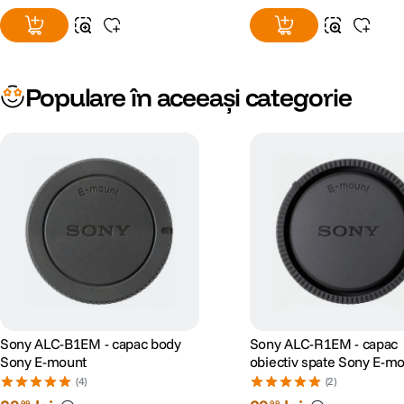
Populare în aceeași categorie
Sony ALC-B1EM - capac body
Sony ALC-R1EM - capac
Sony E-mount
obiectiv spate Sony E-m
(4)
(2)
99
99