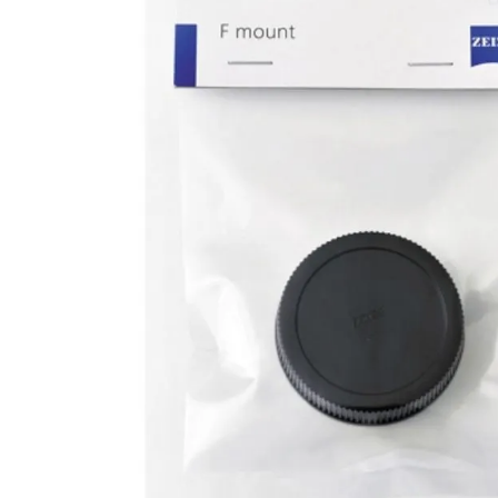
lavaliera
6
.
card memorie
7
.
dji mic mini
8
.
dji osmo
9
.
insta 360
10
.