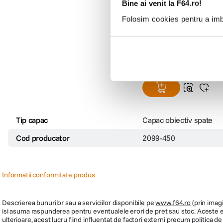
Bine ai venit la F64.ro!
Carl Zeiss - capac spat
Folosim cookies pentru a imbu
(0)
59
lei
99
Preț anterior:
69
lei
99
PRP:
80
lei
00
Tip capac
Capac obiectiv spate
Cod producator
2099-450
Informatii conformitate produs
Descrierea bunurilor sau a serviciilor disponibile pe
www.f64.ro
(prin imagi
isi asuma raspunderea pentru eventualele erori de pret sau stoc. Aceste ero
ulterioare, acest lucru fiind influentat de factori externi precum politica 