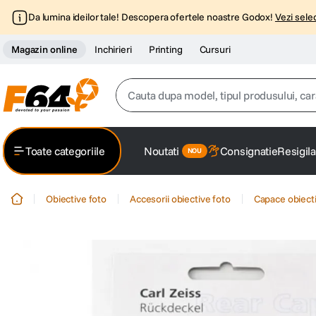
Da lumina ideilor tale! Descopera ofertele noastre Godox!
Vezi selec
Magazin online
Inchirieri
Printing
Cursuri
Cauta dupa model, tipul produsului, caracter
Top Cautari
Toate categoriile
Noutati
Consignatie
Resigila
canon g7x
1
.
Obiective foto
Accesorii obiective foto
Capace obiecti
trepied
2
.
trepied telefon
3
.
peak design
4
.
canon sx740 hs
5
.