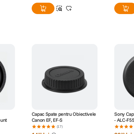
Capac Spate pentru Obiectivele
Sony Capa
ount
Canon EF, EF-S
- ALC-F5
(17)
99
99