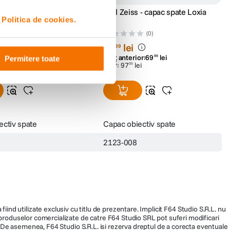
 - capac spate ZE Otus
Carl Zeiss - capac spate Loxia
i
Politica de cookies.
(0)
(0)
59
lei
99
or:
69
lei
Preț anterior:
69
lei
99
99
Permitere toate
ei
PRP:
97
lei
00
ectiv spate
Capac obiectiv spate
2123-008
fiind utilizate exclusiv cu titlu de prezentare. Implicit F64 Studio S.R.L. nu
a produselor comercializate de catre F64 Studio SRL pot suferi modificari
ra. De asemenea, F64 Studio S.R.L. isi rezerva dreptul de a corecta eventuale