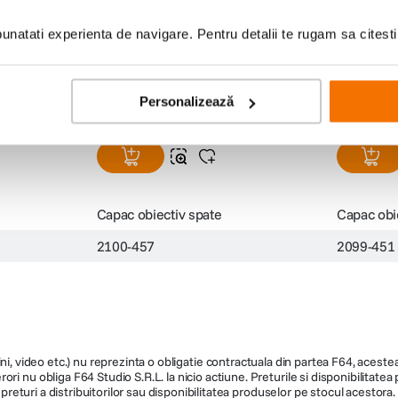
e ZF Otus
Carl Zeiss - capac spate ZE SLR
Carl Zeiss
natati experienta de navigare. Pentru detalii te rugam sa citest
(0)
59
lei
59
lei
99
99
Preț anterior:
69
lei
Preț anteri
99
Personalizează
PRP:
80
lei
PRP:
80
l
00
00
Capac obiectiv spate
Capac obi
2100-457
2099-451
ni, video etc.) nu reprezinta o obligatie contractuala din partea F64, acestea 
ri nu obliga F64 Studio S.R.L. la nicio actiune. Preturile si disponibilitate
de preturi a distribuitorilor sau disponibilitatea produselor pe stocul acesto