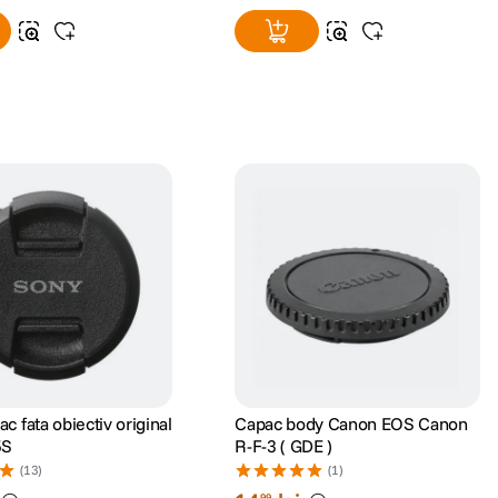
c fata obiectiv original
Capac body Canon EOS Canon
5S
R-F-3 ( GDE )
(13)
(1)
99