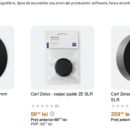
ografiere, lipsa de acuratete sau erori ale produselor software, fara a anunta
95mm
Carl Zeiss - capac spate ZE SLR
Carl Zeis
SLR
(0)
59
lei
359
le
99
99
Preț anterior:
69
lei
Preț anteri
99
PRP:
80
lei
00