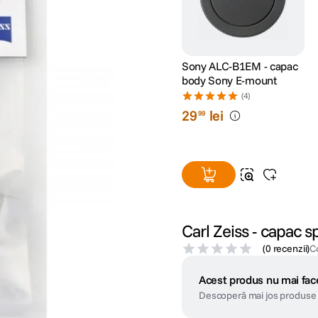
Sony ALC-B1EM - capac
body Sony E-mount
(4)
29
lei
99
Carl Zeiss - capac 
(
0 recenzii
)
C
Acest produs nu mai face
Descoperă mai jos produse 