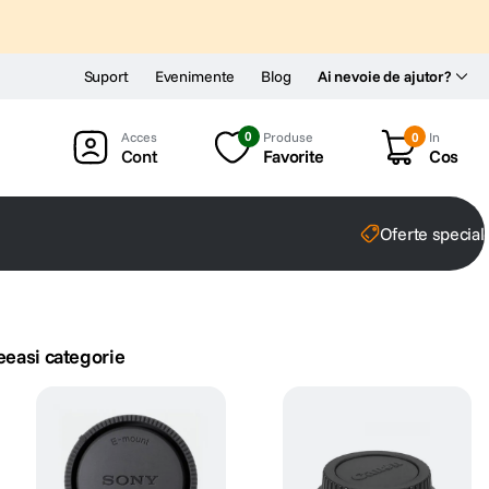
Suport
Evenimente
Blog
Ai nevoie de ajutor?
0
Produse
0
In
Cont
Favorite
Cos
Oferte special
eeasi categorie