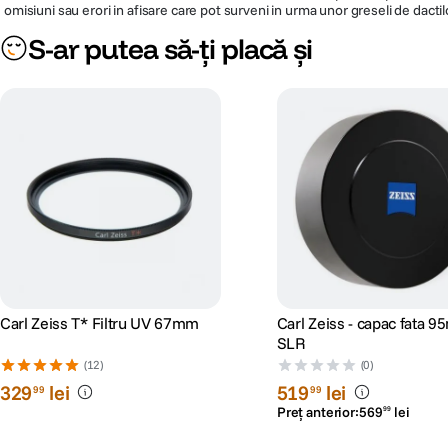
omisiuni sau erori in afisare care pot surveni in urma unor greseli de dactil
S-ar putea să-ți placă și
Carl Zeiss T* Filtru UV 67mm
Carl Zeiss - capac fata 
SLR
(12)
(0)
329
lei
519
lei
99
99
Preț anterior:
569
lei
99