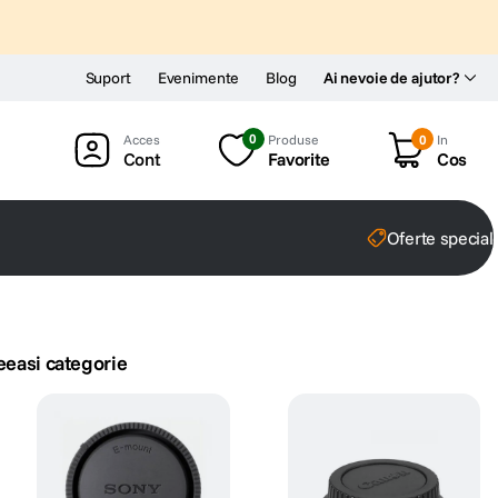
Suport
Evenimente
Blog
Ai nevoie de ajutor?
0
Produse
0
In
Cont
Favorite
Cos
Oferte special
eeasi categorie