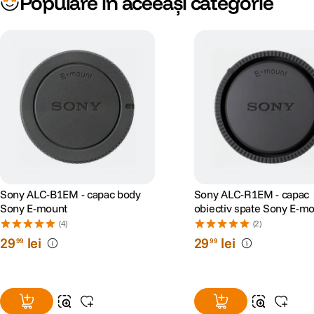
Populare în aceeași categorie
Sony ALC-B1EM - capac body
Sony ALC-R1EM - capac
Sony E-mount
obiectiv spate Sony E-m
(4)
(2)
29
lei
29
lei
99
99