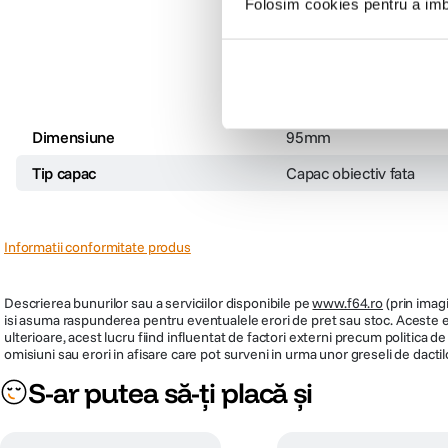
Folosim cookies pentru a imbu
Preț anterior:
569
lei
99
Dimensiune
95mm
Tip capac
Capac obiectiv fata
Informatii conformitate produs
Descrierea bunurilor sau a serviciilor disponibile pe
www.f64.ro
(prin imagi
isi asuma raspunderea pentru eventualele erori de pret sau stoc. Aceste ero
ulterioare, acest lucru fiind influentat de factori externi precum politica 
omisiuni sau erori in afisare care pot surveni in urma unor greseli de dactil
S-ar putea să-ți placă și