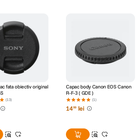
c fata obiectiv original
Capac body Canon EOS Canon
5S
R-F-3 ( GDE )
(13)
(1)
14
lei
99