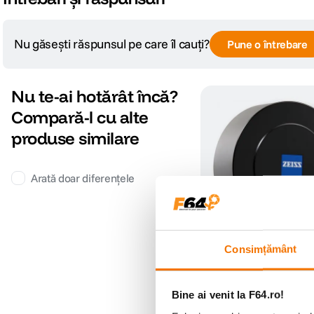
Nu găsești răspunsul pe care îl cauți?
Pune o întrebare
Nu te-ai hotărât încă?
Compară-l cu alte
produse similare
Arată doar diferențele
Consimțământ
Carl Zeiss - capac fat
(0)
Bine ai venit la F64.ro!
519
lei
99