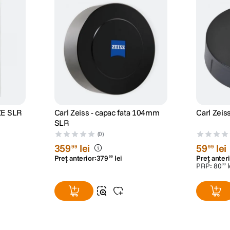
 ZE SLR
Carl Zeiss - capac fata 104mm
Carl Zeis
SLR
(0)
359
lei
59
lei
99
99
Preț anterior:
379
lei
Preț anteri
99
PRP:
80
l
00