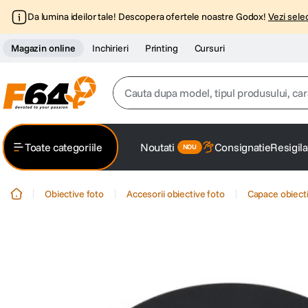
Da lumina ideilor tale! Descopera ofertele noastre Godox!
Vezi selec
Magazin online
Inchirieri
Printing
Cursuri
Cauta dupa model, tipul produsului, caracter
Top Cautari
Toate categoriile
Noutati
Consignatie
Resigila
canon g7x
1
.
Obiective foto
Accesorii obiective foto
Capace obiecti
trepied
2
.
trepied telefon
3
.
peak design
4
.
canon sx740 hs
5
.