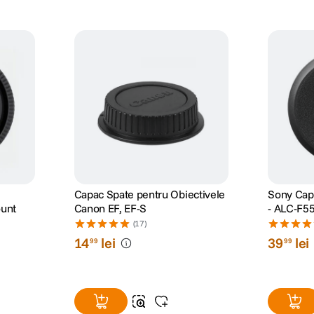
Capac Spate pentru Obiectivele
Sony Capa
ount
Canon EF, EF-S
- ALC-F5
(17)
14
lei
39
lei
99
99