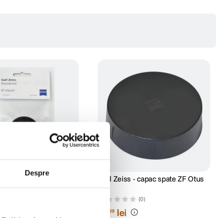
Despre
s - capac spate ZE SLR
Carl Zeiss - capac spate ZF Otus
(0)
(0)
59
lei
99