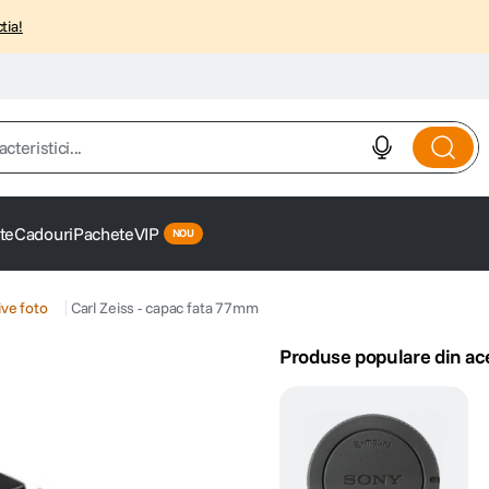
tia!
istici...
te
Cadouri
Pachete
VIP
ve foto
Carl Zeiss - capac fata 77mm
Produse populare din ac