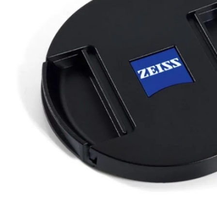
lavaliera
6
.
card memorie
7
.
dji mic mini
8
.
dji osmo
9
.
insta 360
10
.