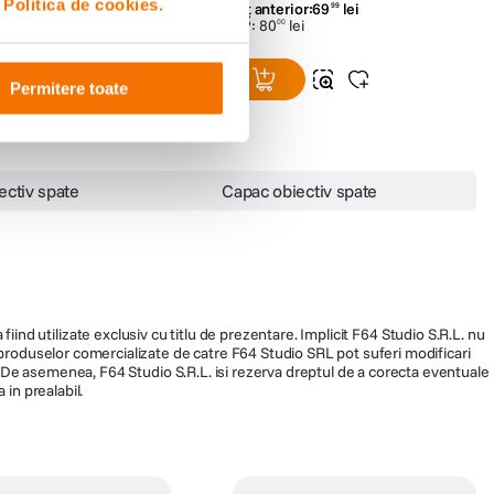
i
Politica de cookies.
or:
69
lei
Preț anterior:
69
lei
99
99
ei
PRP:
80
lei
00
Permitere toate
ectiv spate
Capac obiectiv spate
fiind utilizate exclusiv cu titlu de prezentare. Implicit F64 Studio S.R.L. nu
a produselor comercializate de catre F64 Studio SRL pot suferi modificari
ra. De asemenea, F64 Studio S.R.L. isi rezerva dreptul de a corecta eventuale
 in prealabil.