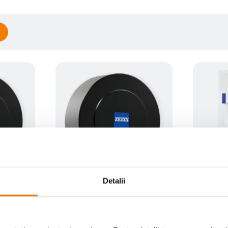
Detalii
a 95mm SLR
Carl Zeiss - capac fata 104mm
Carl Zeis
SLR
(0)
359
lei
59
lei
99
99