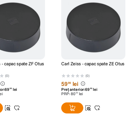
s - capac spate ZF Otus
Carl Zeiss - capac spate ZE Otus
(0)
(0)
59
lei
99
or:
69
lei
Preț anterior:
69
lei
99
99
ei
PRP:
80
lei
00