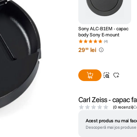
Sony ALC-B1EM - capac
body Sony E-mount
(4)
29
lei
99
Carl Zeiss - capac 
(
0 recenzii
)
C
Acest produs nu mai face
Descoperă mai jos produse 