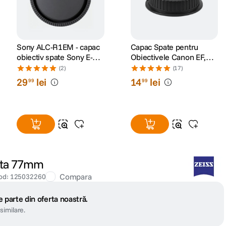
Sony ALC-R1EM - capac
Capac Spate pentru
obiectiv spate Sony E-
Obiectivele Canon EF,
mount
EF-S
(2)
(17)
29
lei
14
lei
99
99
fata 77mm
Compara
od
:
125032260
 parte din oferta noastră.
similare.