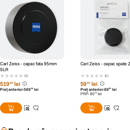
Carl Zeiss - capac fata 95mm
Carl Zeiss - capac spate
SLR
(0)
(0)
519
lei
59
lei
99
99
Preț anterior:
569
lei
Preț anterior:
69
lei
99
99
PRP:
80
lei
00