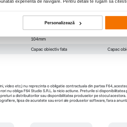
natati experienta de navigare. Pentru detalii te rugam sa citest
Preț anterior:
379
lei
Preț anteri
99
PRP:
80
l
00
Personalizează
104mm
Capac obiectiv fata
Capac obi
ni, video etc.) nu reprezinta o obligatie contractuala din partea F64, acestea 
ri nu obliga F64 Studio S.R.L. la nicio actiune. Preturile si disponibilitate
de preturi a distribuitorilor sau disponibilitatea produselor pe stocul acesto
ografiere, lipsa de acuratete sau erori ale produselor software, fara a anunta