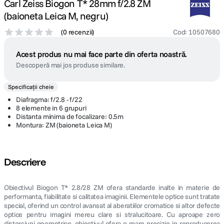
Carl Zeiss Biogon T* 28mm f/2.8 ZM
(baioneta Leica M, negru)
(
0 recenzii
)
Cod
:
10507680
Acest produs nu mai face parte din oferta noastră.
Descoperă mai jos produse similare.
Specificații cheie
Diafragma: f/2.8 - f/22
8 elemente in 6 grupuri
Distanta minima de focalizare: 0.5m
Montura: ZM (baioneta Leica M)
Descriere
Obiectivul Biogon T* 2.8/28 ZM ofera standarde inalte in materie de
performanta, fiabilitate si calitatea imaginii. Elementele optice sunt tratate
special, oferind un control avansat al aberatiilor cromatice si altor defecte
optice pentru imagini mereu clare si stralucitoare. Cu aproape zero
distorsiuni geometrice, obiectivul ofera o mare precizie in reproducerea