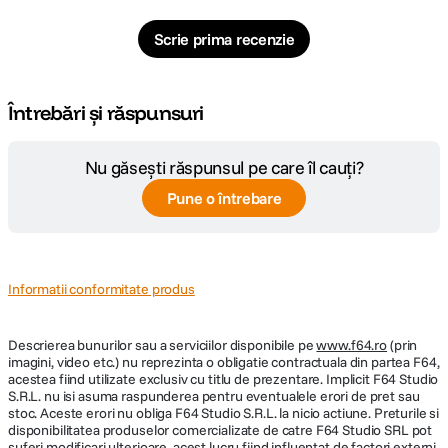
Scrie prima recenzie
Întrebări și răspunsuri
Nu găsești răspunsul pe care îl cauți?
Pune o întrebare
Informatii conformitate produs
Descrierea bunurilor sau a serviciilor disponibile pe
www.f64.ro
(prin
imagini, video etc.) nu reprezinta o obligatie contractuala din partea F64,
acestea fiind utilizate exclusiv cu titlu de prezentare. Implicit F64 Studio
S.R.L. nu isi asuma raspunderea pentru eventualele erori de pret sau
stoc. Aceste erori nu obliga F64 Studio S.R.L. la nicio actiune. Preturile si
disponibilitatea produselor comercializate de catre F64 Studio SRL pot
suferi modificari ulterioare, acest lucru fiind influentat de factori externi