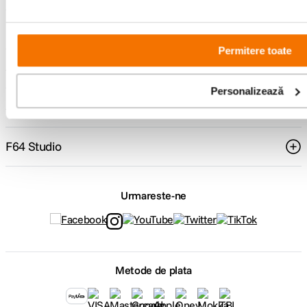
Comenzi si livrare
Permitere toate
Suport
Personalizează
Service si garantii
F64 Studio
Urmareste-ne
Metode de plata