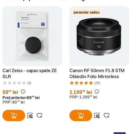
canon sx740 hs
parasolar cadou
5
.
lavaliera
6
.
card memorie
7
.
ulanzi
8
.
insta 360
Carl Zeiss - capac spate ZE
Canon RF 50mm F1.8 STM
9
.
SLR
Obiectiv Foto Mirrorless
(0)
(29)
godox
10
.
59
lei
1
.
199
lei
99
99
PRP:
1
.
399
lei
99
Preț anterior:
69
lei
99
PRP:
80
lei
00