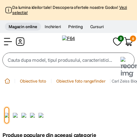
Da lumina ideilor tale! Descopera ofertele noastre Godox!
Vezi
selectia!
Magazin online
Inchirieri
Printing
Cursuri
0
0
Cont
Cauta dupa model, tipul produsului, caracteristici...
Top Cautari
Obiective foto
Obiective foto rangefinder
Carl Zeiss Bi
canon g7x
1
.
trepied
2
.
trepied telefon
3
.
Produse populare din aceeasi categorie
peak design
4
.