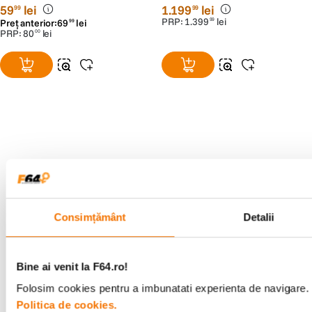
59
lei
1
.
199
lei
99
99
PRP:
1
.
399
lei
99
Preț anterior:
69
lei
99
PRP:
80
lei
00
Alatura-te comunitatii creatorilor
Descopera inspiratie, recomandari utile,
ghiduri foto-video si oferte pregatite special
pentru tine.
Consimțământ
Detalii
Consultanta
Livrare gratuita pe
Bine ai venit la F64.ro!
specializata
499lei
Folosim cookies pentru a imbunatati experienta de navigare. P
Politica de cookies.