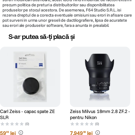
precum politica de preturi a distribuitorilor sau disponibilitatea
produselor pe stocul acestora. De asemenea, F64 Studio S.R.L. isi
rezerva dreptul de a corecta eventuale omisiuni sau erori in afisare care
pot surveni in urma unor greseli de dactilografiere, lipsa de acuratete
sau erori ale produselor software, fara a anunta in prealabil.
S-ar putea să-ți placă și
Carl Zeiss - capac spate ZE
Zeiss Milvus 18mm 2.8 ZF.2 -
SLR
pentru Nikon
(0)
(0)
59
lei
7
.
949
lei
99
99