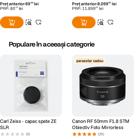
Preț anterior:
69
lei
Preț anterior:
8
.
099
lei
99
99
PRP:
80
lei
PRP:
11
.
899
lei
00
99
Populare în aceeași categorie
parasolar cadou
Carl Zeiss - capac spate ZE
Canon RF 50mm F1.8 STM
SLR
Obiectiv Foto Mirrorless
(0)
(29)