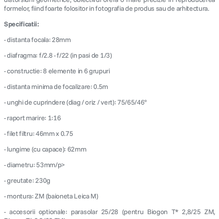
formelor, fiind foarte folositor in fotografia de produs sau de arhitectura.
Specificatii:
- distanta focala: 28mm
- diafragma: f/2.8 - f/22 (in pasi de 1/3)
- constructie: 8 elemente in 6 grupuri
- distanta minima de focalizare: 0.5m
- unghi de cuprindere (diag / oriz / vert): 75/65/46°
- raport marire: 1:16
- filet filtru: 46mm x 0.75
- lungime (cu capace): 62mm
- diametru: 53mm/p>
- greutate: 230g
- montura: ZM (baioneta Leica M)
- accesorii optionale: parasolar 25/28 (pentru Biogon T* 2,8/25 ZM,