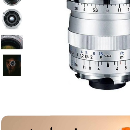
lavaliera
6
.
card memorie
7
.
dji mic mini
8
.
dji osmo
9
.
insta 360
10
.