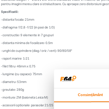
pentru imagini mereu clare si stralucitoare. Cu aproape zero distorsiuni geome
Specificatii:
- distanta focala: 21mm
- diafragma: f/2.8 - f/22 (in pasi de 1/3)
- constructie: 9 elemente in 7 grupuri
- distanta minima de focalizare: 0.5m
- unghi de cuprindere (diag / oriz / vert): 90/80/58°
- raport marire: 1:21
- filet filtru: 46mm x 0.75
- lungime (cu capace): 75mm
- diametru: 53mm
- greutate: 280g
Consimțământ
- montura: ZM (baioneta Leica M)
- accesorii optionale: parasolar 21/25 (pentru Biogon T* 2,8/21 ZM, Biogon