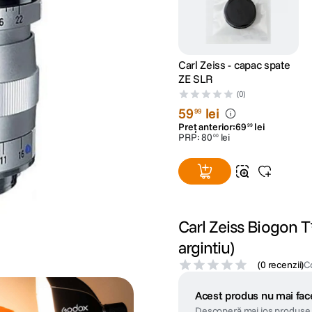
Carl Zeiss - capac spate
ZE SLR
(0)
59
lei
99
Preț anterior:
69
lei
99
PRP:
80
lei
00
Carl Zeiss Biogon 
argintiu)
(
0 recenzii
)
C
Acest produs nu mai face
Descoperă mai jos produse 