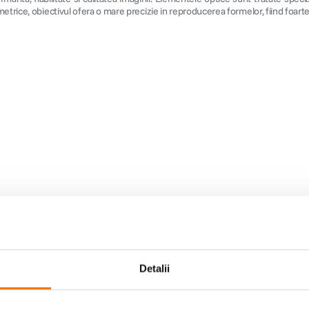
trice, obiectivul ofera o mare precizie in reproducerea formelor, fiind foarte 
Detalii
 T* 4,5/21 ZM, Biogon T* 2x8/25 ZM)