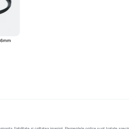
V 46mm
nta, fiabilitate si calitatea imaginii. Elementele optice sunt tratate special