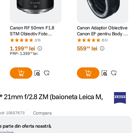
Canon RF 50mm F1.8
Canon Adaptor Obiective
STM Obiectiv Foto
Canon EF pentru Body cu
Mirrorless
Montura RF
(29)
(53)
1
.
199
lei
559
lei
99
99
PRP:
1
.
399
lei
99
T* 21mm f/2.8 ZM (baioneta Leica M,
Compara
od
:
10507673
 parte din oferta noastră.
similare.