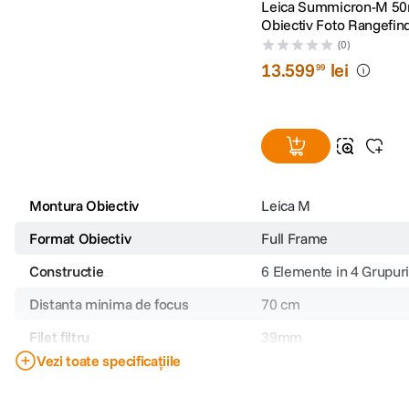
Leica Summicron-M 50
Obiectiv Foto Rangefin
(0)
13
.
599
lei
99
Montura Obiectiv
Leica M
Format Obiectiv
Full Frame
Constructie
6 Elemente in 4 Grupuri
Distanta minima de focus
70 cm
Filet filtru
39mm
Vezi toate specificațiile
Stabilizare de imagine
Nu
Tip Obiectiv
Standard