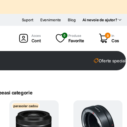
Suport
Evenimente
Blog
Ai nevoie de ajutor?
0
Produse
0
In
Cont
Favorite
Cos
Oferte special
eeasi categorie
parasolar cadou