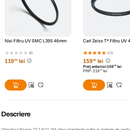
Nisi Filtru UV SMC L395 46mm
Carl Zeiss T* Filtru U
(0)
(12)
119
lei
159
lei
99
99
Preț anterior:
169
lei
99
PRP:
219
lei
99
Descriere
Obiectivul Biogon T* 2.8/21 ZM ofera standarde inalte in materie de performa