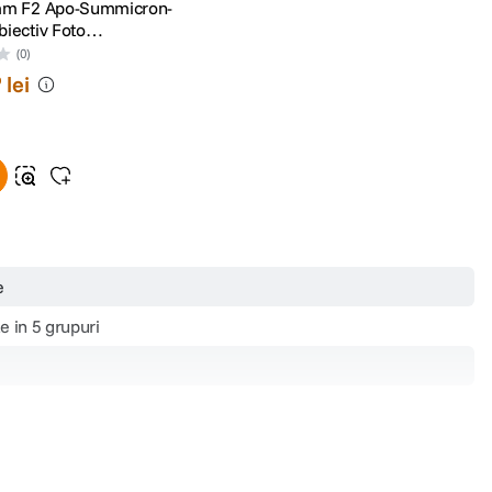
mm F2 Apo-Summicron-
iectiv Foto
er Gri Metalic
(0)
lei
9
e
e in 5 grupuri