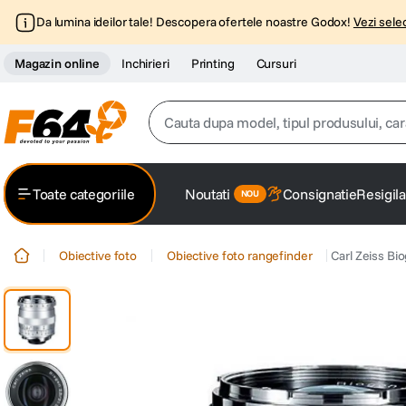
Da lumina ideilor tale! Descopera ofertele noastre Godox!
Vezi selec
Magazin online
Inchirieri
Printing
Cursuri
Cauta dupa model, tipul produsului, caracter
Top Cautari
Toate categoriile
Noutati
Consignatie
Resigila
canon g7x
1
.
Obiective foto
Obiective foto rangefinder
Carl Zeiss Bi
trepied
2
.
trepied telefon
3
.
peak design
4
.
canon sx740 hs
5
.