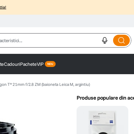
tia!
istici...
te
Cadouri
Pachete
VIP
ogon T* 21mm f/2.8 ZM (baioneta Leica M, argintiu)
Produse populare din ac