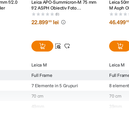
mm f/2.0
Leica APO-Summicron-M 75 mm
Leica 50
der
f/2 ASPH Obiectiv Foto
M Asph Ob
Rangefinder
Rangefind
(0)
22
.
899
lei
46
.
499
99
9
Leica M
Leica M
Full Frame
Full Fram
7 Elemente in 5 Grupuri
8 element
70 cm
70 cm
49mm
39mm
Nu
Standard
Standard