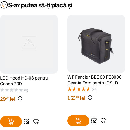
S-ar putea să-ți placă și
WF Fancier BEE 60 FB8006
LCD Hood HD-08 pentru
Geanta Foto pentru DSLR
Canon 20D
(21)
(0)
153
lei
00
29
lei
99