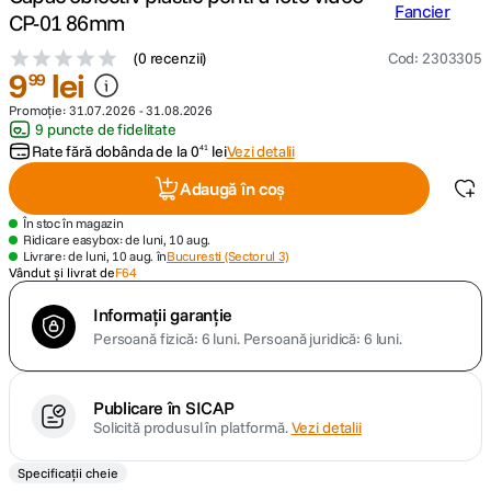
CP-01 86mm
canon sx740 hs
5
.
(
0 recenzii
)
Cod
:
2303305
9
lei
99
lavaliera
6
.
Promoție:
31.07.2026
-
31.08.2026
9 puncte de fidelitate
sony fx
Rate fără dobânda de la
0
lei
Vezi detalii
41
7
.
Adaugă în coș
card memorie
8
.
În stoc în magazin
Ridicare easybox: de luni, 10 aug.
dji mic mini
Livrare: de luni, 10 aug. în
Bucuresti (Sectorul 3)
9
.
Vândut și livrat de
F64
dji osmo
10
.
Informații garanție
Persoană fizică: 6 luni.
Persoană juridică: 6 luni.
Publicare în SICAP
Solicită produsul în platformă.
Vezi detalii
Specificații cheie