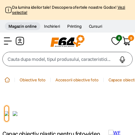
Da lumina ideilor tale! Descopera ofertele noastre Godox!
Vezi
selectia!
Magazin online
Inchirieri
Printing
Cursuri
0
0
Cont
Cauta dupa model, tipul produsului, caracteristici...
Top Cautari
Obiective foto
Accesorii obiective foto
Capace obiecti
canon g7x
1
.
trepied
2
.
trepied telefon
3
.
Capac obiectiv plastic pentru foto-video
peak design
4
.