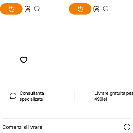
Alatura-te comunitatii creatorilor
Descopera inspiratie, recomandari utile,
ghiduri foto-video si oferte pregatite special
pentru tine.
Consultanta
Livrare gratuita pe
specializata
499lei
Comenzi si livrare