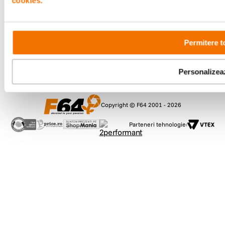
cookies.
Program de lucru
09:00 - 21:00
Showroom
Bd-ul Unirii 64, Bucuresti
Permitere t
Personalizea
Copyright © F64 2001 - 2026
Parteneri tehnologie: