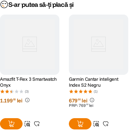
S-ar putea să-ți placă și
Amazfit T-Rex 3 Smartwatch
Garmin Cantar inteligent
Onyx
Index S2 Negru
(3)
(1)
1
.
199
lei
679
lei
00
00
PRP:
769
lei
00