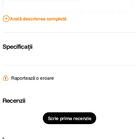
Cantarul are un indicator care va anunta atunci
Arată descrierea completă
cand bateria este descarcata si trebuie inlocuita.
Specificații
Raportează o eroare
Recenzii
Scrie prima recenzie