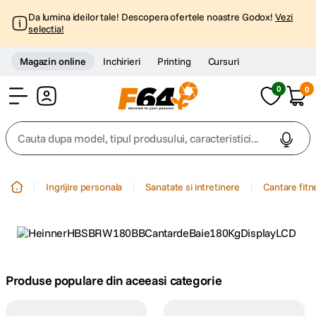
Da lumina ideilor tale! Descopera ofertele noastre Godox!
Vezi
selectia!
Magazin online
Inchirieri
Printing
Cursuri
0
0
Cont
Cauta dupa model, tipul produsului, caracteristici...
Top Cautari
Ingrijire personala
Sanatate si intretinere
Cantare fitn
canon g7x
1
.
trepied
2
.
trepied telefon
Produse populare din aceeasi categorie
3
.
peak design
4
.