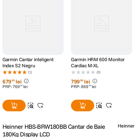
canon sx740 hs
5
.
lavaliera
6
.
card memorie
7
.
ulanzi
8
.
Garmin Cantar inteligent
Garmin HRM 600 Monitor
Index S2 Negru
Cardiac M-XL
insta 360
9
.
(1)
(0)
679
lei
799
lei
00
99
godox
PRP:
769
lei
PRP:
869
lei
00
90
10
.
Heinner HBS-BRW180BB Cantar de Baie
Heinner
180Kg Display LCD