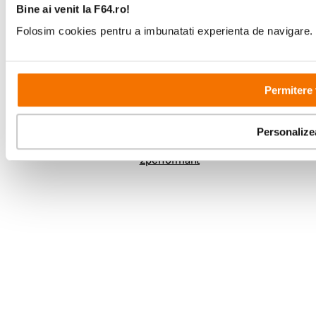
Showroom
Bine ai venit la F64.ro!
Bd-ul Unirii 64, Bucuresti
Folosim cookies pentru a imbunatati experienta de navigare. P
Permitere 
Copyright © F64 2001 - 2026
Personalize
Parteneri tehnologie: