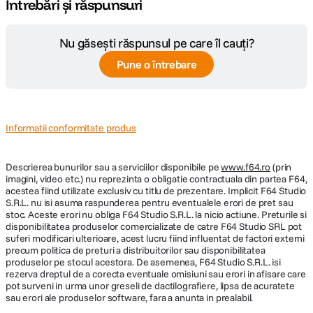
Întrebări și răspunsuri
Nu găsești răspunsul pe care îl cauți?
Pune o întrebare
Informatii conformitate produs
Descrierea bunurilor sau a serviciilor disponibile pe
www.f64.ro
(prin
imagini, video etc.) nu reprezinta o obligatie contractuala din partea F64,
acestea fiind utilizate exclusiv cu titlu de prezentare. Implicit F64 Studio
S.R.L. nu isi asuma raspunderea pentru eventualele erori de pret sau
stoc. Aceste erori nu obliga F64 Studio S.R.L. la nicio actiune. Preturile si
disponibilitatea produselor comercializate de catre F64 Studio SRL pot
suferi modificari ulterioare, acest lucru fiind influentat de factori externi
precum politica de preturi a distribuitorilor sau disponibilitatea
produselor pe stocul acestora. De asemenea, F64 Studio S.R.L. isi
rezerva dreptul de a corecta eventuale omisiuni sau erori in afisare care
pot surveni in urma unor greseli de dactilografiere, lipsa de acuratete
sau erori ale produselor software, fara a anunta in prealabil.