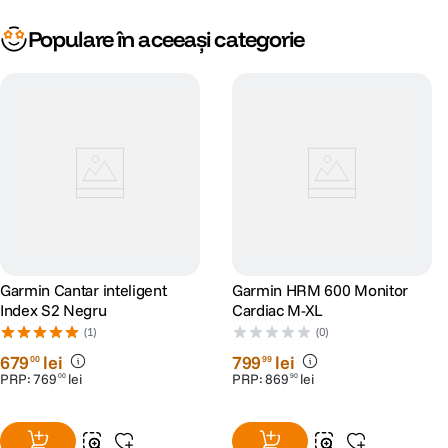
Populare în aceeași categorie
Garmin Cantar inteligent
Garmin HRM 600 Monitor
Index S2 Negru
Cardiac M-XL
(1)
(0)
679
lei
799
lei
00
99
PRP:
769
lei
PRP:
869
lei
00
90