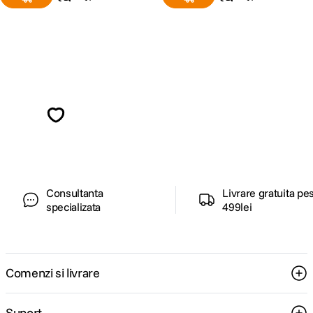
Alatura-te comunitatii creatorilor
Descopera inspiratie, recomandari utile,
ghiduri foto-video si oferte pregatite special
pentru tine.
Consultanta
Livrare gratuita pe
specializata
499lei
Comenzi si livrare
Suport