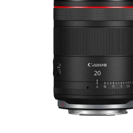
lavaliera
6
.
card memorie
7
.
dji mic mini
8
.
dji osmo
9
.
insta 360
10
.