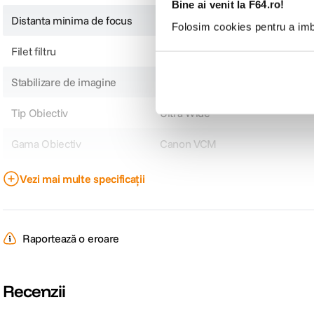
Bine ai venit la F64.ro!
Distanta minima de focus
20 cm
Folosim cookies pentru a imbu
Filet filtru
67mm
Stabilizare de imagine
Nu
Tip Obiectiv
Ultra Wide
Gama Obiectiv
Canon VCM
Obiectiv Fix / Zoom
Fix
Vezi mai multe specificații
Focala Fixa
20mm
Unghi de cuprindere
84°, 62°, 94°
Raportează o eroare
Raport marire
0.19x
Recenzii
Nr. lamele diafragma
11