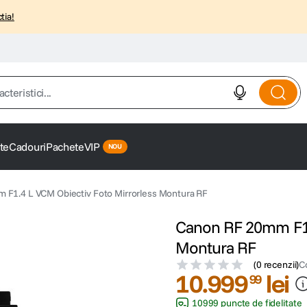
tia!
istici...
te
Cadouri
Pachete
VIP
F1.4 L VCM Obiectiv Foto Mirrorless Montura RF
Canon RF 20mm F1.4
Montura RF
(
0 recenzii
)
C
10
.
999
lei
99
10999 puncte de fidelitate