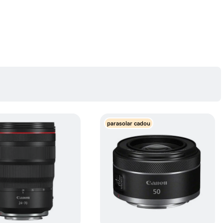
parasolar cadou
mari in conditii de lumina scazuta.