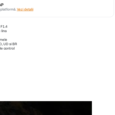
AP
n platformă.
Vezi detalii
 F1.4
 lina
amele
D, UD si BR
de control