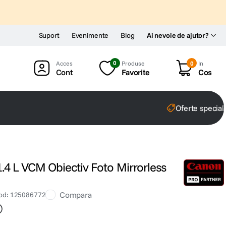
Suport
Evenimente
Blog
Ai nevoie de ajutor?
0
Produse
0
In
Cont
Favorite
Cos
Oferte special
 L VCM Obiectiv Foto Mirrorless
Compara
od
:
125086772