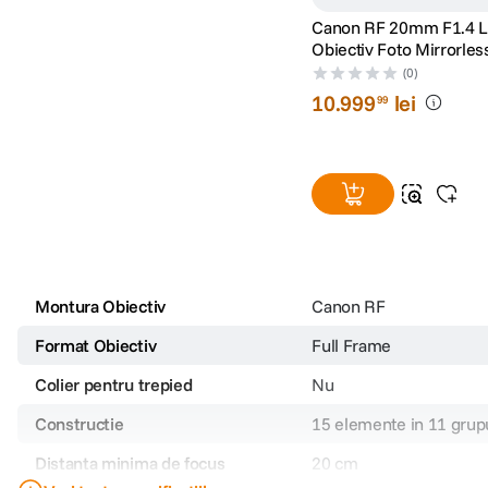
Canon RF 20mm F1.4 
Obiectiv Foto Mirrorle
RF
(0)
10
.
999
lei
99
Montura Obiectiv
Canon RF
Format Obiectiv
Full Frame
Colier pentru trepied
Nu
Constructie
15 elemente in 11 grup
Distanta minima de focus
20 cm