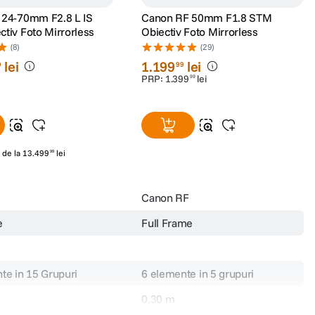
 24-70mm F2.8 L IS
Canon RF 50mm F1.8 STM
tiv Foto Mirrorless
Obiectiv Foto Mirrorless
(8)
(29)
lei
1
.
199
lei
9
99
PRP:
1
.
399
lei
99
de la
13
.
499
lei
99
Canon RF
e
Full Frame
te in 15 Grupuri
6 elemente in 5 grupuri
0,30 m