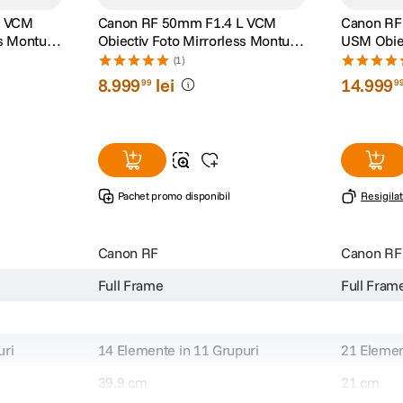
L VCM
Canon RF 50mm F1.4 L VCM
Canon RF
ss Montura
Obiectiv Foto Mirrorless Montura
USM Obiec
RF
(1)
8
.
999
lei
14
.
999
99
9
Pachet promo disponibil
Resigilat
Canon RF
Canon RF
Full Frame
Full Fram
uri
14 Elemente in 11 Grupuri
21 Elemen
39.9 cm
21 cm