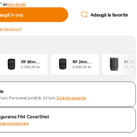
lei
Vezi detalii
33
augă în coș
Adaugă la favorite
ti (Sectorul 3)
RF 85mm F1.4 L VCM
RF 24mm F1.4 L VCM
9.999,99 lei
9.699,99 lei
10.999,9
ie
luni.
Persoană juridică: 24 luni.
Extinde garanția
sigurarea F64 CoverShot
daugă asigurare