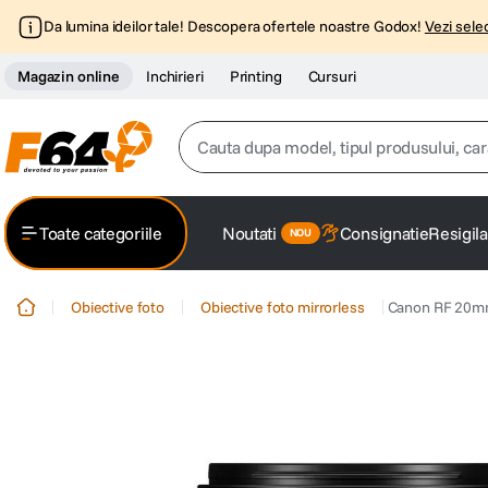
Da lumina ideilor tale! Descopera ofertele noastre Godox!
Vezi selec
Magazin online
Inchirieri
Printing
Cursuri
Cauta dupa model, tipul produsului, caracter
Top Cautari
Toate categoriile
Noutati
Consignatie
Resigila
canon g7x
1
.
Obiective foto
Obiective foto mirrorless
Canon RF 20mm 
trepied
2
.
trepied telefon
3
.
peak design
4
.
canon sx740 hs
5
.