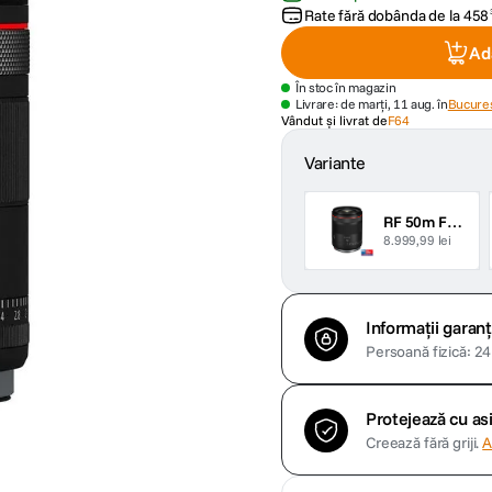
Rate fără dobânda de la
458
Ad
În stoc în magazin
Livrare: de marți, 11 aug. în
Bucures
Vândut și livrat de
F64
Variante
RF 50m F1.4 L VCM
8.999,99 lei
Informații garanț
Persoană fizică: 24 
Protejează cu a
Creează fără griji.
A