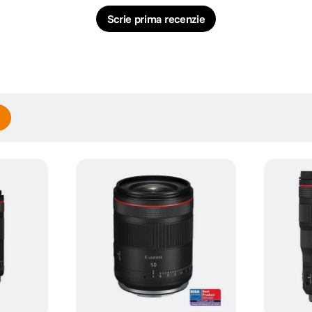
Scrie prima recenzie
20mm si diafragma luminoasa f/1.4, ideala pentru scene de introducere sau fil