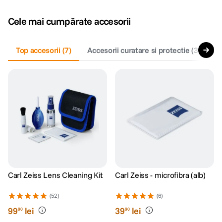
Cele mai cumpărate accesorii
Top accesorii
(
7
)
Accesorii curatare si protectie
(
3
)
A
Carl Zeiss Lens Cleaning Kit
Carl Zeiss - microfibra (alb)
(52)
(6)
99
lei
39
lei
90
90