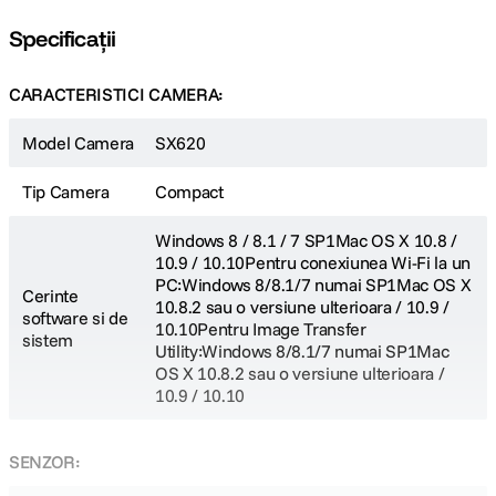
Specificații
Joaca creativa
CARACTERISTICI CAMERA:
La atingerea butonului declansator, Creative Shot creeaza automat
5 imagini unice suplimentare ale fotografiei initiale, in timp ce
Model Camera
SX620
Creative Shot pentru filme, adauga o latura unica prin alegerea
Tip Camera
Compact
mai multor viteze ale cadrelor. Folositi Creative Filters pentru a
adauga un aspect unic fotografiilor si scenelor din filme, cum ar fi
Windows 8 / 8.1 / 7 SP1Mac OS X 10.8 /
Ochi de peste, Miniatura, Supervii si multe altele.
10.9 / 10.10Pentru conexiunea Wi-Fi la un
PC:Windows 8/8.1/7 numai SP1Mac OS X
Cerinte
10.8.2 sau o versiune ulterioara / 10.9 /
software si de
10.10Pentru Image Transfer
sistem
Utility:Windows 8/8.1/7 numai SP1Mac
OS X 10.8.2 sau o versiune ulterioara /
10.9 / 10.10
SENZOR: