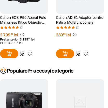
Carduri
memorie
SD, SDHC, SDXC
Canon EOS R50 Aparat Foto
Canon AD-E1 Adaptor pentru
compatibile
Mirrorless Kit cu Obiectiv
Patina Multifunctionala
RF-S 18-45mm F4.5-6.3 IS
(2)
(1)
STM Negru
CONECTIVITATE & PORTURI:
2
.
799
lei
289
lei
99
90
Preț anterior:
3
.
199
lei
99
PRP:
3
.
899
lei
99
WiFi
Da
ALTE CARACTERISTICI:
Mod alimentare
Populare în aceeași categorie
Acumulator Li-Ion NB-13L
Model
acumulator
NB-13L
compatibil
engleza, germana, franceza, olandeza,
daneza, finlandeza, italiana, greaca,