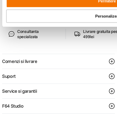
Permitere 
ghiduri foto-video si oferte pregatite special
pentru tine.
Personalize
Consultanta
Livrare gratuita pe
specializata
499lei
Comenzi si livrare
Suport
Service si garantii
F64 Studio