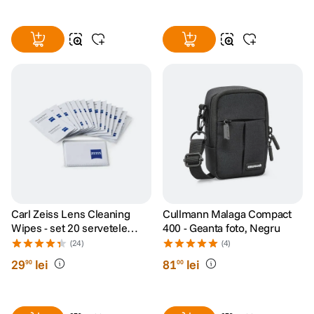
Carl Zeiss Lens Cleaning
Cullmann Malaga Compact
Wipes - set 20 servetele
400 - Geanta foto, Negru
umede
(24)
(4)
29
lei
81
lei
90
00