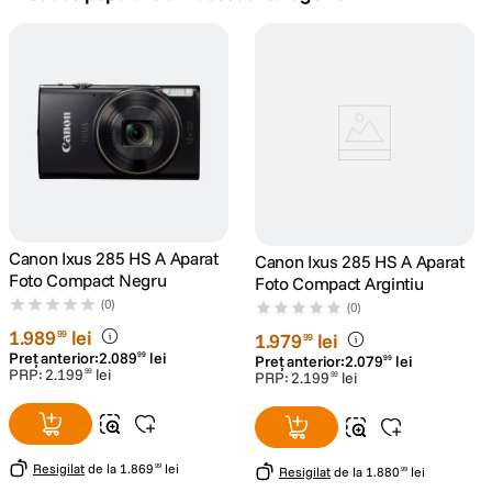
canon sx740 hs
5
.
lavaliera
6
.
card memorie
7
.
dji mic mini
8
.
dji osmo
Canon Ixus 285 HS A Aparat
9
.
Canon Ixus 285 HS A Aparat
Foto Compact Negru
Foto Compact Argintiu
(0)
insta 360
(0)
10
.
1
.
989
lei
99
1
.
979
lei
99
Preț anterior:
2
.
089
lei
99
Preț anterior:
2
.
079
lei
99
PRP:
2
.
199
lei
99
PRP:
2
.
199
lei
99
Resigilat
de la
1
.
869
lei
99
Resigilat
de la
1
.
880
lei
99