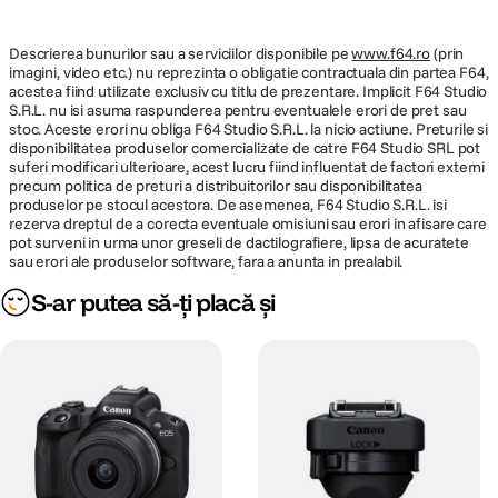
SPECIFICATII VIDEO:
Descrierea bunurilor sau a serviciilor disponibile pe
Inregistrare
www.f64.ro
(prin
1920 x 1080, 30 cps
imagini, video etc.) nu reprezinta o obligatie contractuala din partea F64,
video
acestea fiind utilizate exclusiv cu titlu de prezentare. Implicit F64 Studio
S.R.L. nu isi asuma raspunderea pentru eventualele erori de pret sau
Capacitate
stoc. Aceste erori nu obliga F64 Studio S.R.L. la nicio actiune. Preturile si
(Full HD & HD) pana la 4 GB sau 29 min.
inregistrare
disponibilitatea produselor comercializate de catre F64 Studio SRL pot
59 sec.; (L) Pana la 4 GB sau 1 ora
suferi modificari ulterioare, acest lucru fiind influentat de factori externi
video
precum politica de preturi a distribuitorilor sau disponibilitatea
produselor pe stocul acestora. De asemenea, F64 Studio S.R.L. isi
Inregistrare
rezerva dreptul de a corecta eventuale omisiuni sau erori in afisare care
Stereo
audio
pot surveni in urma unor greseli de dactilografiere, lipsa de acuratete
sau erori ale produselor software, fara a anunta in prealabil.
S-ar putea să-ți placă și
ECRAN / VIEWFINDER:
7,5 cm (3,0â?) LCD (TFT), aprox. 922.000
Display LCD
puncte
Vizor
Nu
STOCARE: