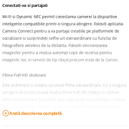
Conectati-va si partajati
Wi-Fi si Dynamic NFC permit conectarea camerei la dispozitive
inteligente compatibile printr-o singura atingere. Folositi aplicatia
Camera Connect pentru a va partaja creatiile pe platformele de
socializare si surprindeti selfie-uri extraordinare cu functia de
fotografiere wireless de la distanta. Folositi sincronizarea
imaginilor pentru a realiza automat copii de rezerva pentru
imaginile noi, in servicii de tip cloud precum irista de la Canon.
Filme Full HD uluitoare
Este antrenant si simplu sa creati filme extraordinare. Cu o singura
atingere de buton, puteti realiza filme Full HD (1080p) in format
MP4 extraordinare, fara efort. Bucurati-va de versatilitatea creativa
de a realiza filme cu zoom optic si permiteti camerei sa selecteze
Arată descrierea completă
automat cea mai buna incadrare, datorita zoomului automat.
Bucurati-va de rezultate clare si stabile de fiecare data datorita
stabilizatorul dinamic de imagine.