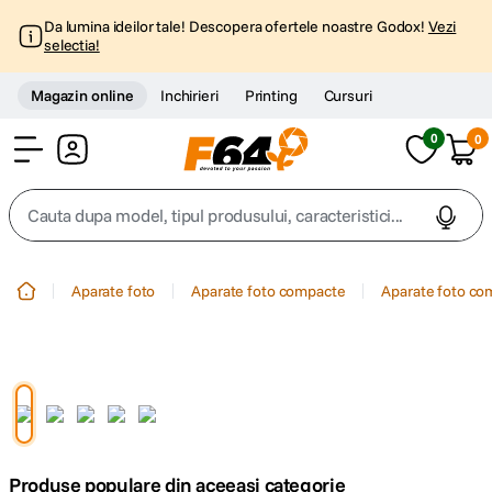
Da lumina ideilor tale! Descopera ofertele noastre Godox!
Vezi
selectia!
Magazin online
Inchirieri
Printing
Cursuri
0
0
Cont
Cauta dupa model, tipul produsului, caracteristici...
Top Cautari
Aparate foto
Aparate foto compacte
Aparate foto co
canon g7x
1
.
trepied
2
.
trepied telefon
3
.
Produse populare din aceeasi categorie
peak design
4
.