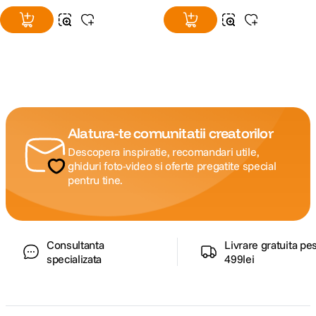
Alatura-te comunitatii creatorilor
Descopera inspiratie, recomandari utile,
ghiduri foto-video si oferte pregatite special
pentru tine.
Consultanta
Livrare gratuita pe
specializata
499lei