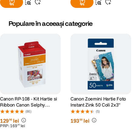
Populare în aceeași categorie
Canon RP-108 - Kit Hartie si
Canon Zoemini Hartie Foto
Ribbon Canon Selphy
Instant Zink 50 Coli 2x3"
CP910, CP1200, CP1300,
(86)
(5)
CP1500
129
lei
193
lei
90
00
PRP:
169
lei
90